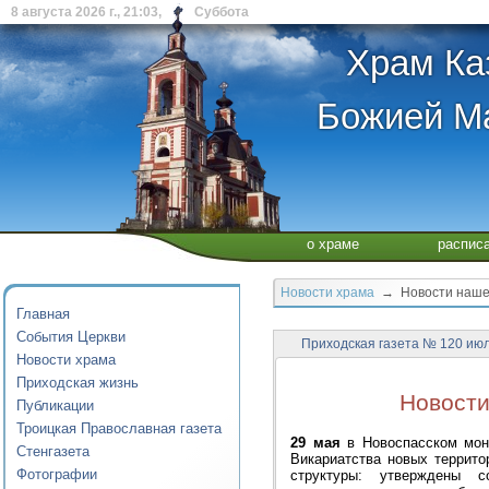
8 августа 2026 г., 21:03, Суббота
Храм Ка
Божией Ма
о храме
распис
Новости храма
→ Новости нашего
Главная
События Церкви
Приходская газета № 120 июл
Новости храма
Приходская жизнь
Новости
Публикации
Троицкая Православная газета
29 мая
в Новоспасском мона
Стенгазета
Викариатства новых террито
Фотографии
структуры: утверждены с