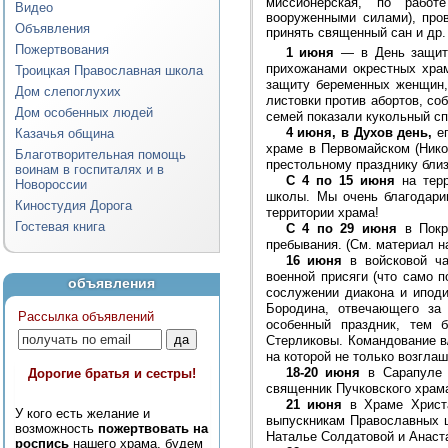
миссионерская, по работ
Видео
вооруженными силами), про
Объявления
принять священный сан и др.
Пожертвования
1 июня
— в День защиты
прихожанами окрестных хра
Троицкая Православная школа
защиту беременных женщин,
Дом слепоглухих
листовки против абортов, с
Дом особенных людей
семей показали кукольный сп
4 июня, в Духов день,
еп
Казачья община
храме в Первомайском (Нико
Благотворительная помощь
престольному празднику близ
воинам в госпиталях и в
С 4 по 15 июня
на терр
Новороссии
школы. Мы очень благодари
Киностудия Дорога
территории храма!
Гостевая книга
С 4 по 29 июня
в Покро
пребывания. (См. материал на
16 июня
в войсковой ча
военной присяги (что само 
объявления
сослужении диакона и иподи
Бородина, отвечающего за
Рассылка объявлений
особенный праздник, тем 
Стерликовы. Командование в
на которой не только возглаш
18-20 июня
в Сарапуле 
Дорогие братья и сестры!
священник Пучковского храм
21 июня
в Храме Христа
У кого есть желание и
выпускникам Православных 
возможность
пожертвовать на
Наталье Солдатовой и Анаст
роспись
нашего храма, будем