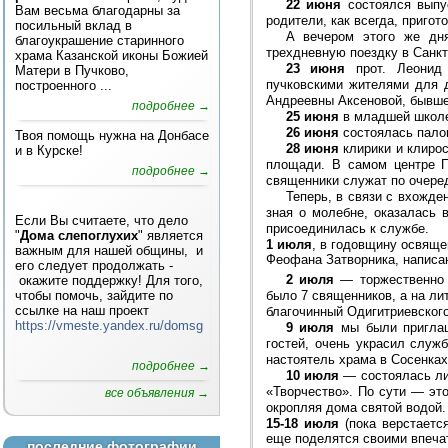
22 июня
состоялся выпус
Вам весьма благодарны за
родители, как всегда, приго
посильный вклад в
А вечером этого же дня
благоукрашение старинного
трехдневную поездку в Санкт
храма Казанской иконы Божией
23 июня
прот. Леонид 
Матери в Пучково,
пучковскими жителями для 
построенного ...
Андреевны Аксеновой, бывше
подробнее →
25 июня
в младшей школе 
26 июня
состоялась палом
Твоя помощь нужна на Донбасе
28 июня
клирики и клиро
и в Курске!
площади. В самом центре П
подробнее →
священники служат по очере
Теперь, в связи с вхожде
зная о молебне, оказалась 
Если Вы считаете, что дело
присоединилась к службе.
"
Дома слепоглухих
" является
1 июля
, в годовщину освяще
важным для нашей общины, и
Феофана Затворника, написан
его следует продолжать -
2 июля
— торжественно 
окажите поддержку! Для того,
чтобы помочь, зайдите по
было 7 священников, а на ли
ссылке на наш проект
благочинный Одигитриевского
https://vmeste.yandex.ru/domsg
9 июля
мы были приглаш
гостей, очень украсил служ
настоятель храма в Сосенках
подробнее →
10 июля
— состоялась ли
«Творчество». По сути — эт
все объявления →
окропляя дома святой водой.
15-18 июля
(пока верстаетс
еще поделятся своими впеча
последние фотографии