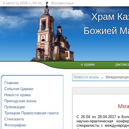
9 августа 2026 г., 00:35, Воскресенье
Храм Ка
Божией Ма
о храме
распис
Новости храма
→ Международная
Главная
События Церкви
Новости храма
Приходская жизнь
Меж
Публикации
Троицкая Православная газета
С 26.04 по 28.04.2017 в Б
Стенгазета
научно-практическая конф
Фотографии
специалисты с международн