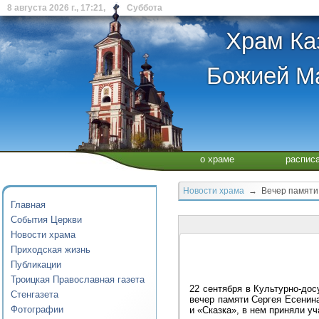
8 августа 2026 г., 17:21, Суббота
Храм Ка
Божией Ма
о храме
распис
Новости храма
→ Вечер памяти 
Главная
События Церкви
Новости храма
Приходская жизнь
Публикации
Троицкая Православная газета
22 сентября в Культурно-дос
Стенгазета
вечер памяти Сергея Есенин
Фотографии
и «Сказка», в нем приняли у