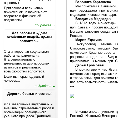
Вероника Карташева
взрослых.
Мы приехали в Саввино-Ст
Приглашаем всех наших
нам рассказала про монас
прихожанок независимо от
медведем и спасением царя.
возраста и физической
Владимир Медведев
подготовки ...
В 1812 году монастырь 
подробнее →
прп. Савва и просил пощадит
Богарне запретил солдатам 
Для работы в «Доме
Россию.
особенных людей» нужны
Мария Едакина
волонтеры!
Экскурсовод Татьяна Н
Сторожевского, который бы
Эта интересная социальная
осмотрели Красные ворота, 
работа направлена на
разрешили подняться. Вид с
благотворительную
приложились к мощам прп. 
деятельность для взрослых
Дарья Громовая
аутистов и реализацию
В монастыре у нас была 
возможностей волонтера.
помолиться перед иконами и
Если вы неравнодушный
о трагических для обители г
человек...
нас есть возможность бывать
подробнее →
***
Дорогие братья и сестры!
Для завершения внутренних и
внешних строительных работ и
В конце апреля ученики 
организации полноценного
Роговой, Натальей Викторов
учебного процесса
Троицкой