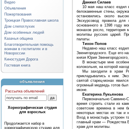
Видео
Даниил Силаев
10 мая наш класс ездил 
Объявления
белокаменные стены, окруж
Пожертвования
остановились около высок
Троицкая Православная школа
Экскурсовод провела для 
основанного в 1398 году м
Дом слепоглухих
монахов росло, территория 
Дом особенных людей
молитвы русских царей. Пр
Казачья община
палаты.
Тихон Попов
Благотворительная помощь
Недавно наш класс ездил
воинам в госпиталях и в
Звенигородского. Еще его н
Новороссии
князя Юрия Звенигородского,
Киностудия Дорога
В монастыре мне особенн
Гостевая книга
колокольня, на которой наход
Мы заходили в храм Ро
прикладывались к ним. Экс
святой старец-монах явилс
объявления
огромный медведь готов был 
иконе.
Рассылка объявлений
Екатерина Лукьянова
Первоначально Саввино-С
время строить стали из ка
Хореографическая студия
советские времена в нем б
для взрослых
некоторых местах их так и 
Вход в монастырь устроен та
главный храм — Рождества Б
Продолжается набор в
храм для молитвы.
хореографическую студию для