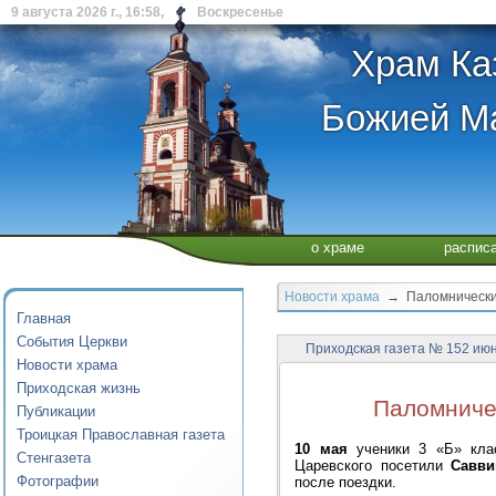
9 августа 2026 г., 16:58, Воскресенье
Храм Ка
Божией Ма
о храме
распис
Новости храма
→ Паломнические
Главная
События Церкви
Приходская газета № 152 ию
Новости храма
Приходская жизнь
Паломниче
Публикации
Троицкая Православная газета
10 мая
ученики 3 «Б» клас
Стенгазета
Царевского посетили
Савви
Фотографии
после поездки.