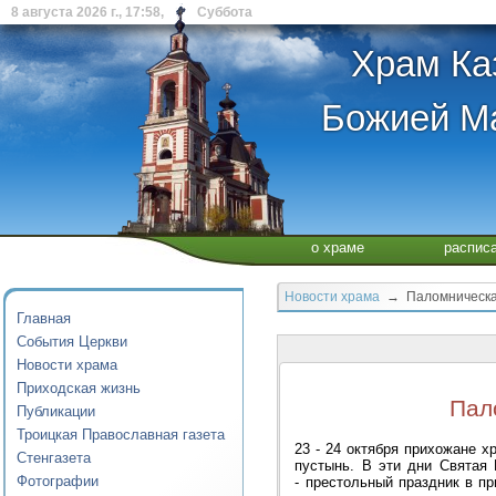
8 августа 2026 г., 17:58, Суббота
Храм Ка
Божией Ма
о храме
распис
Новости храма
→ Паломническая
Главная
События Церкви
Новости храма
Приходская жизнь
Пал
Публикации
Троицкая Православная газета
23 - 24 октября прихожане 
Стенгазета
пустынь. В эти дни Святая 
Фотографии
- престольный праздник в п