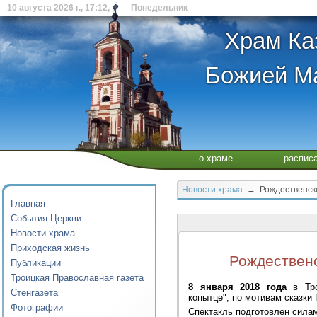
10 августа 2026 г., 17:12, Понедельник
Храм Ка
Божией Ма
о храме
распис
Новости храма
→ Рождественский
Главная
События Церкви
Новости храма
Приходская жизнь
Рождественс
Публикации
Троицкая Православная газета
8 января 2018 года
в Тро
Стенгазета
копытце", по мотивам сказки
Фотографии
Спектакль подготовлен сила