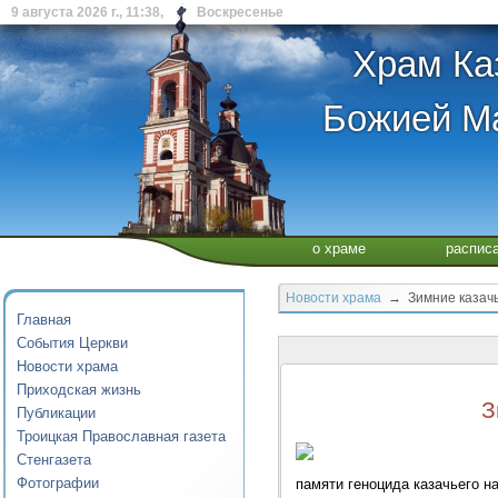
9 августа 2026 г., 11:38, Воскресенье
Храм Ка
Божией Ма
о храме
распис
Новости храма
→ Зимние казачьи
Главная
События Церкви
Новости храма
Приходская жизнь
З
Публикации
Троицкая Православная газета
Стенгазета
Фотографии
памяти геноцида казачьего н