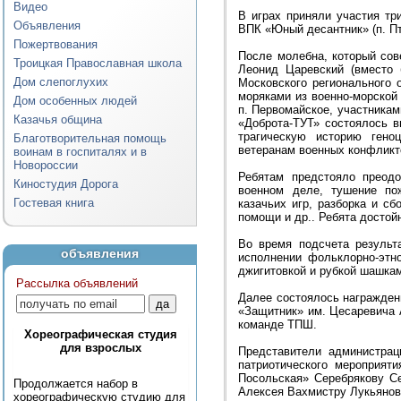
Видео
В играх приняли участия тр
Объявления
ВПК «Юный десантник» (п. П
Пожертвования
После молебна, который сов
Троицкая Православная школа
Леонид Царевский (вместо 
Дом слепоглухих
Московского регионального 
моряками из военно-морской
Дом особенных людей
п. Первомайское, участникам
Казачья община
«Доброта-ТУТ» состоялось в
трагическую историю гено
Благотворительная помощь
ветеранам военных конфликт
воинам в госпиталях и в
Новороссии
Ребятам предстояло преодо
Киностудия Дорога
военном деле, тушение по
Гостевая книга
казачьих игр, разборка и с
помощи и др.. Ребята достой
Во время подсчета результ
объявления
исполнении фольклорно-этно
джигитовкой и рубкой шашка
Рассылка объявлений
Далее состоялось награжден
«Защитник» им. Цесаревича 
команде ТПШ.
Хореографическая студия
для взрослых
Представители администрац
патриотического мероприят
Посольская» Серебрякову С
Продолжается набор в
Алексея Вахмистру
Лукьяно
хореографическую студию для