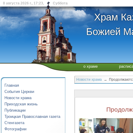
8 августа 2026 г., 17:23, Суббота
Храм Ка
Божией Ма
о храме
распис
Новости храма
→ Продолжаются 
Главная
События Церкви
Новости храма
Приходская жизнь
Продолж
Публикации
Троицкая Православная газета
Стенгазета
Фотографии