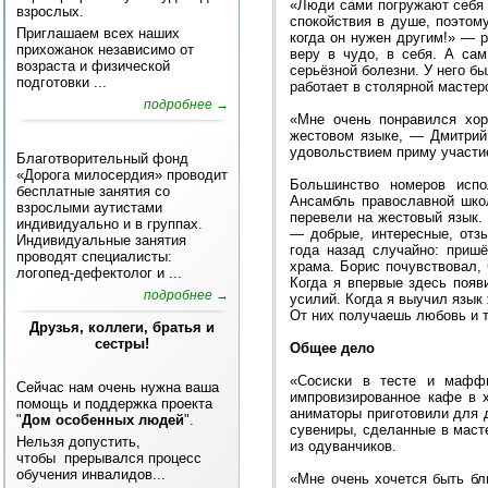
«Люди сами погружают себя 
взрослых.
спокойствия в душе, поэтому
Приглашаем всех наших
когда он нужен другим!» — 
прихожанок независимо от
веру в чудо, в себя. А са
возраста и физической
серьёзной болезни. У него б
подготовки ...
работает в столярной мастер
подробнее →
«Мне очень понравился хор
жестовом языке, — Дмитрий 
удовольствием приму участи
Благотворительный фонд
«Дорога милосердия» проводит
Большинство номеров испо
бесплатные занятия со
Ансамбль православной шко
взрослыми аутистами
перевели на жестовый язык.
индивидуально и в группах.
— добрые, интересные, отз
Индивидуальные занятия
года назад случайно: приш
проводят специалисты:
храма. Борис почувствовал,
логопед-дефектолог и ...
Когда я впервые здесь появ
подробнее →
усилий. Когда я выучил язык
От них получаешь любовь и т
Друзья, коллеги, братья и
сестры!
Общее дело
«Сосиски в тесте и мафф
Сейчас нам очень нужна ваша
импровизированное кафе в 
помощь и поддержка проекта
аниматоры приготовили для 
"
Дом особенных людей
".
сувениры, сделанные в маст
Нельзя допустить,
из одуванчиков.
чтобы прерывался процесс
обучения инвалидов...
«Мне очень хочется быть бл