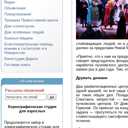
Видео
Объявления
Пожертвования
Троицкая Православная школа
Дом слепоглухих
Дом особенных людей
Казачья община
слабовидящих людей, но и д
Благотворительная помощь
далеко за пределами Новой 
воинам в госпиталях и в
Новороссии
«Приятно, что к нам на праз
Киностудия Дорога
говорит председатель фонда
Гостевая книга
наработки пучковского цент
заявке раз в два года. Тем, 
Дружить домами
объявления
Два реабилитационных цент
Рассылка объявлений
одной крышей, но всё чаще 
из таких общих дел. Позад
Спектакль непростой — ин
пучковских центров. От До
Хореографическая студия
Горюнов. Он приехал на кон
для взрослых
задача — прогуляться по н
слабослышащего саксофонист
отлично.
Продолжается набор в
хореографическую студию для