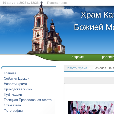
10 августа 2026 г., 12:38, Понедельник
Храм Ка
Божией Ма
о храме
распис
Новости храма
→ Без слов. На я
Главная
События Церкви
Новости храма
Приходская жизнь
Публикации
Троицкая Православная газета
Стенгазета
Фотографии