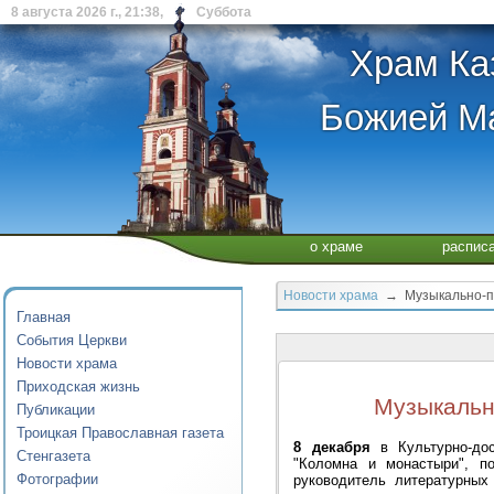
8 августа 2026 г., 21:38, Суббота
Храм Ка
Божией Ма
о храме
распис
Новости храма
→ Музыкально-по
Главная
События Церкви
Новости храма
Приходская жизнь
Музыкальн
Публикации
Троицкая Православная газета
8 декабря
в Культурно-дос
Стенгазета
"Коломна и монастыри", п
Фотографии
руководитель литературных