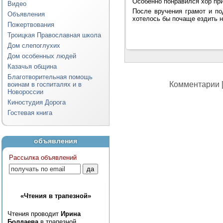
Особенно понравился хор при
Видео
После вручения грамот и по
Объявления
хотелось бы почаще ездить н
Пожертвования
Троицкая Православная школа
Дом слепоглухих
Дом особенных людей
Казачья община
Благотворительная помощь
Комментарии [
воинам в госпиталях и в
Новороссии
Киностудия Дорога
Гостевая книга
объявления
Рассылка объявлений
«Чтения в трапезной»
Чтения проводит
Ирина
Болдаева
в трапезной