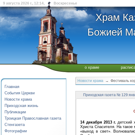
9 августа 2026 г., 12:14, Воскресенье
Храм Ка
Божией Ма
о храме
распис
Новости храма
→ Фестиваль хор
Главная
События Церкви
Приходская газета № 129 ян
Новости храма
Приходская жизнь
Публикации
Троицкая Православная газета
14 декабря 2013 г.
детский 
Стенгазета
Христа Спасителя. На такое 
Фотографии
«выход в свет». Волновали