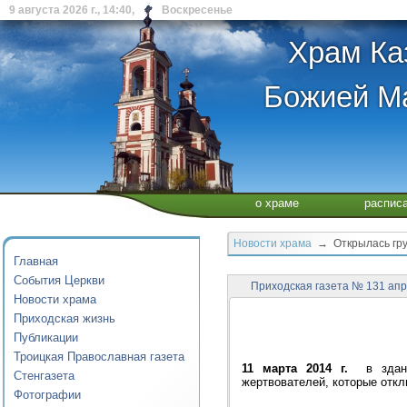
9 августа 2026 г., 14:40, Воскресенье
Храм Ка
Божией Ма
о храме
распис
Новости храма
→ Открылась груп
Главная
События Церкви
Приходская газета № 131 ап
Новости храма
Приходская жизнь
Публикации
Троицкая Православная газета
11 марта 2014 г.
в здании
Стенгазета
жертвователей, которые откл
Фотографии