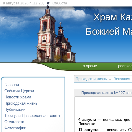
8 августа 2026 г., 22:23, Суббота
Храм Ка
Божией Ма
о храме
распис
Приходская жизнь
→
Венчания
Главная
События Церкви
Приходская газета № 127 сен
Новости храма
Приходская жизнь
Публикации
Троицкая Православная газета
4 августа
— венчались две п
Стенгазета
Панченко.
Фотографии
11 августа
— венчались Сер