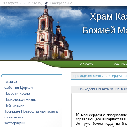
9 августа 2026 г., 16:35, Воскресенье
Храм Ка
Божией Ма
о храме
распис
Приходская жизнь
→
Сердечно 
Главная
События Церкви
Приходская газета № 125 ма
Новости храма
Приходская жизнь
Публикации
Троицкая Православная газета
10 мая сердечно поздравляе
Стенгазета
Управляющего викариатствам
Фотографии
Вот уже более года, по бл