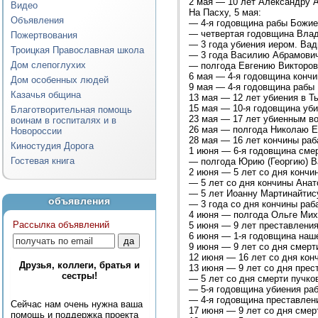
2 мая — 10 лет Александру 
Видео
На Пасху, 5 мая:
Объявления
— 4-я годовщина рабы Божие
— четвертая годовщина Вла
Пожертвования
— 3 года убиения иером. Вад
Троицкая Православная школа
— 3 года Василию Абрамови
Дом слепоглухих
— полгода Евгению Викторов
6 мая — 4-я годовщина конч
Дом особенных людей
9 мая — 4-я годовщина рабы
Казачья община
13 мая — 12 лет убиения в Т
15 мая — 10-я годовщина уби
Благотворительная помощь
23 мая — 17 лет убиенным в
воинам в госпиталях и в
26 мая — полгода Николаю Е
Новороссии
28 мая — 16 лет кончины ра
Киностудия Дорога
1 июня — 6-я годовщина смер
Гостевая книга
— полгода Юрию (Георгию) В
2 июня — 5 лет со дня кончи
— 5 лет со дня кончины Анат
— 5 лет Иоанну Мартинайтис
объявления
— 3 года со дня кончины раб
4 июня — полгода Ольге Мих
Рассылка объявлений
5 июня — 9 лет преставлени
6 июня — 1-я годовщина на
9 июня — 9 лет со дня смер
12 июня — 16 лет со дня кон
Друзья, коллеги, братья и
13 июня — 9 лет со дня прес
сестры!
— 5 лет со дня смерти пучк
— 5-я годовщина убиения ра
— 4-я годовщина преставлен
Сейчас нам очень нужна ваша
17 июня — 9 лет со дня сме
помощь и поддержка проекта