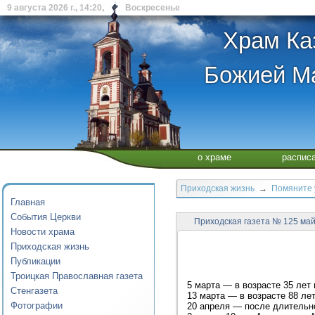
9 августа 2026 г., 14:20, Воскресенье
Храм Ка
Божией Ма
о храме
распис
Приходская жизнь
→
Помяните 
Главная
События Церкви
Приходская газета № 125 ма
Новости храма
Приходская жизнь
Публикации
Троицкая Православная газета
5 марта — в возрасте 35 ле
Стенгазета
13 марта — в возрасте 88 ле
Фотографии
20 апреля — после длительн