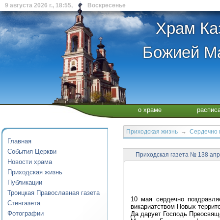
9 августа 2026 г., 18:55, Воскресенье
Храм Ка
Божией Ма
о храме
распис
Приходская жизнь
→
Сердечно 
Главная
События Церкви
Приходская газета № 138 ап
Новости храма
Приходская жизнь
Публикации
Троицкая Православная газета
10 мая сердечно поздравля
Стенгазета
викариатством Новых террито
Фотографии
Да дарует Господь Преосвящ