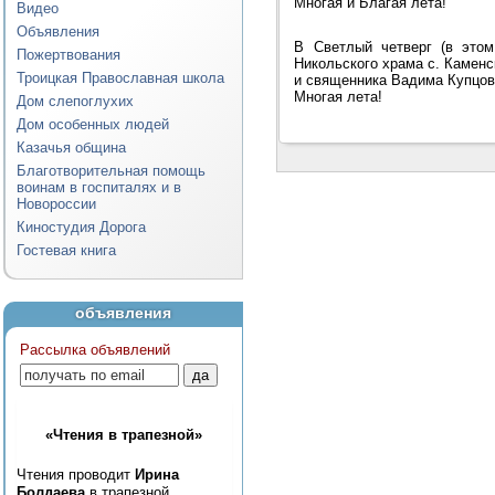
Многая и Благая лета!
Видео
Объявления
В Светлый четверг (в этом
Пожертвования
Никольского храма с. Каменс
Троицкая Православная школа
и священника Вадима Купцова,
Многая лета!
Дом слепоглухих
Дом особенных людей
Казачья община
Благотворительная помощь
воинам в госпиталях и в
Новороссии
Киностудия Дорога
Гостевая книга
объявления
Рассылка объявлений
«Чтения в трапезной»
Чтения проводит
Ирина
Болдаева
в трапезной