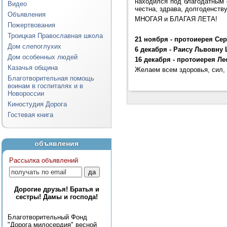
находился под благодатным 
Видео
честна, здрава, долгоденств
Объявления
МНОГАЯ и БЛАГАЯ ЛЕТА!
Пожертвования
Троицкая Православная школа
21 ноября - протоиерея Се
Дом слепоглухих
6 декабря - Раису Львовну
Дом особенных людей
16 декабря - протоиерея Л
Казачья община
Желаем всем здоровья, сил,
Благотворительная помощь
воинам в госпиталях и в
Новороссии
Киностудия Дорога
Гостевая книга
объявления
Рассылка объявлений
Дорогие друзья! Братья и
сестры! Дамы и господа!
Благотворительный Фонд
"Дорога милосердия" весной