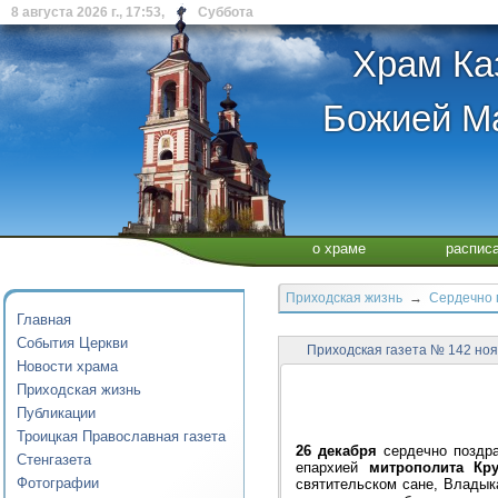
8 августа 2026 г., 17:53, Суббота
Храм Ка
Божией Ма
о храме
распис
Приходская жизнь
→
Сердечно 
Главная
События Церкви
Приходская газета № 142 ноя
Новости храма
Приходская жизнь
Публикации
Троицкая Православная газета
26 декабря
сердечно поздр
Стенгазета
епархией
митрополита Кр
Фотографии
святительском сане, Владык