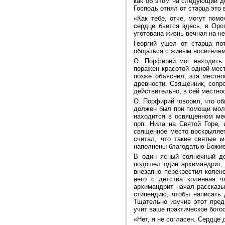
как об этом на следующий д
Господь отнял от старца это
«Как тебе, отче, могут пом
сердце бьется здесь, в Оро
уготована жизнь вечная на н
Георгий ушел от старца по
общаться с живым носителе
О. Порфирий мог находить 
поражен красотой одной мес
позже объяснил, эта местно
древности. Священник, сопр
действительно, в сей местно
О. Порфирий говорил, что об
должен был при помощи моли
находится в освященном мес
прп. Нила на Святой Горе, 
священное место воскрыляет
считал, что такие святые 
наполнены благодатью Божие
В один ясный солнечный де
подошел один архимандрит, 
внезапно перекрестил колен
него с детства коленная ч
архимандрит начал рассказы
стипендию, чтобы написать 
Тщательно изучив этот пред
учит ваше практическое бого
«Нет, я не согласен. Сердце