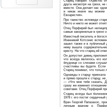
Старец говорил: «Христос о
друга несмотря на грехи, не
вместе. Она делает нас одни
и никак иначе мы можем в
Евхаристия».
Про таинство исповеди стар
Ничто и никто не может отнят
Отец Порфирий был нелицепр
самые закоренелые в грехе с
Известный писатель и богос
Иоанникий Котсонис вспомин
зашел также и в публичный д
нему вышла содержательница
кресту. На что старец ей отв
Он допустил девиц приложит
что всегда являлось его из
блуднице со слезами слушал
счастливы вы будете. Если 
Старец понимал, что только 
Однажды к старцу приехала 
и прямо прошли к старцу, не
— «Что мне тебе сказать, Д
сразу же изменил отношение 
советами. Отец Порфирий про
Старец всегда был болезнен
1978 г. его постиг сердечный
Врач Георгий Папазахос, пр
личным врачом о. Порфир