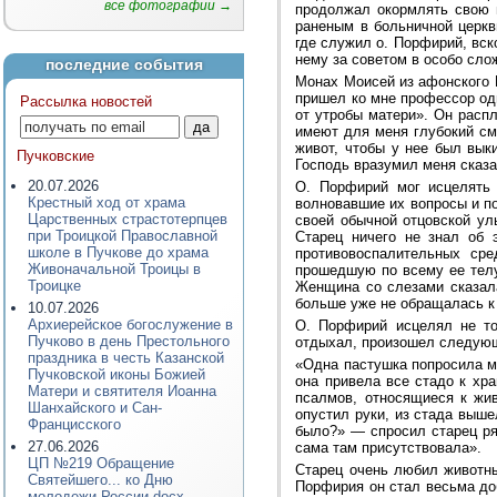
все фотографии →
продолжал окормлять свою 
раненым в больничной церкв
где служил о. Порфирий, вск
нему за советом в особо сло
последние события
Монах Моисей из афонского П
пришел ко мне профессор одн
Рассылка новостей
от утробы матери». Он распл
имеют для меня глубокий смы
живот, чтобы у нее был вык
Пучковские
Господь вразумил меня сказат
20.07.2026
О. Порфирий мог исцелять 
Крестный ход от храма
волновавшие их вопросы и п
Царственных страстотерпцев
своей обычной отцовской ул
при Троицкой Православной
Старец ничего не знал об 
школе в Пучкове до храма
противовоспалительных сре
Живоначальной Троицы в
прошедшую по всему ее телу,
Троицке
Женщина со слезами сказала
больше уже не обращалась к
10.07.2026
Архиерейское богослужение в
О. Порфирий исцелял не то
Пучково в день Престольного
отдыхал, произошел следующ
праздника в честь Казанской
«Одна пастушка попросила ме
Пучковской иконы Божией
она привела все стадо к хра
Матери и святителя Иоанна
псалмов, относящиеся к жив
Шанхайского и Сан-
опустил руки, из стада выше
Францисского
было?» — спросил старец ря
27.06.2026
сама там присутствовала».
ЦП №219 Обращение
Старец очень любил животных
Святейшего... ко Дню
Порфирия он стал весьма до
молодежи России.docx