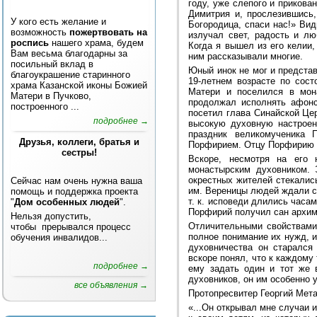
году, уже слепого и прикован
Димитрия и, прослезившись,
У кого есть желание и
Богородица, спаси нас!» Вид
возможность
пожертвовать на
излучал свет, радость и лю
роспись
нашего храма, будем
Когда я вышел из его келии
Вам весьма благодарны за
ним рассказывали многие.
посильный вклад в
Юный инок не мог и представ
благоукрашение старинного
19-летнем возрасте по сост
храма Казанской иконы Божией
Матери и поселился в мон
Матери в Пучково,
продолжал исполнять афонск
построенного ...
посетил глава Синайской Цер
подробнее →
высокую духовную настроен
праздник великомученика 
Друзья, коллеги, братья и
Порфирием. Отцу Порфирию т
сестры!
Вскоре, несмотря на его 
монастырским духовником. 
окрестных жителей стекалис
Сейчас нам очень нужна ваша
им. Вереницы людей ждали с
помощь и поддержка проекта
т. к. исповеди длились часам
"
Дом особенных людей
".
Порфирий получил сан архим
Нельзя допустить,
Отличительными свойствами
чтобы прерывался процесс
полное понимание их нужд, и
обучения инвалидов...
духовничества он старался
вскоре понял, что к каждому
подробнее →
ему задать один и тот же 
духовников, он им особенно 
все объявления →
Протопресвитер Георгий Мета
«...Он открывал мне случаи и