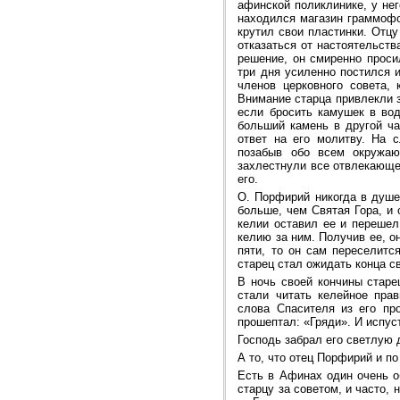
афинской поликлинике, у нег
находился магазин граммофо
крутил свои пластинки. Отц
отказаться от настоятельств
решение, он смиренно проси
три дня усиленно постился 
членов церковного совета,
Внимание старца привлекли з
если бросить камушек в вод
больший камень в другой ча
ответ на его молитву. На 
позабыв обо всем окружаю
захлестнули все отвлекающее
его.
О. Порфирий никогда в душе
больше, чем Святая Гора, и 
келии оставил ее и перешел
келию за ним. Получив ее, о
пяти, то он сам переселитс
старец стал ожидать конца с
В ночь своей кончины старе
стали читать келейное пра
слова Спасителя из его пр
прошептал: «Гряди». И испус
Господь забрал его светлую д
А то, что отец Порфирий и п
Есть в Афинах один очень о
старцу за советом, и часто,