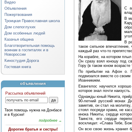
Видео
С а
Объявления
вла
Пожертвования
В м
Троицкая Православная школа
Кар
Дом слепоглухих
обр
мал
Дом особенных людей
уго
Казачья община
В р
Благотворительная помощь
такое сильное впечатление, 
воинам в госпиталях и в
каждый раз что-то препятство
Новороссии
На корабле, на котором плыл
Киностудия Дорога
Он сразу взял юношу под св
Гору (в таком юном возрасте 
Гостевая книга
По прибытии на Афон о. П
подвизался вместе со своим
Иоанникием.
объявления
Евангелос научился хорошо 
которое знал почти наизусть
Рассылка объявлений
Однажды юный Никита, прийдя
90-летний русский монах Д
заметив, он стал на молитву
стоял посреди храма, не кас
Твоя помощь нужна на Донбасе
инока Никиты, сердце котор
и в Курске!
Таинств, его сердце переп
подробнее →
восклицал: «Слава Тебе, Бож
Он всю свою жизнь хранил б
Дорогие братья и сестры!