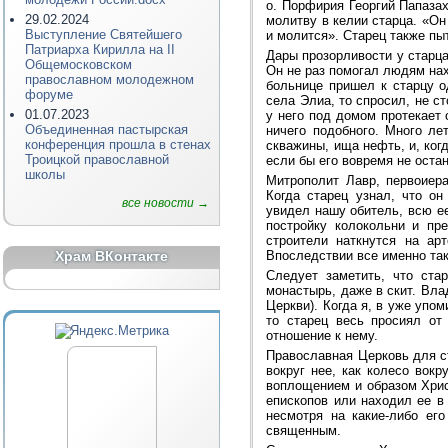
о. Порфирия Георгий Папаза
29.02.2024
молитву в келии старца. «Он
Выступление Святейшего
и молится». Старец также пы
Патриарха Кирилла на II
Дары прозорливости у старц
Общемосковском
Он не раз помогал людям нах
православном молодежном
больнице пришел к старцу од
форуме
села Элиа, то спросил, не ст
01.07.2023
у него под домом протекает
Объединенная пастырская
ничего подобного. Много ле
конференция прошла в стенах
скважины, ища нефть, и, ког
Троицкой православной
если бы его вовремя не остан
школы
Митрополит Лавр, первоиера
Когда старец узнал, что он
все новости →
увидел нашу обитель, всю ее
постройку колокольни и пр
строители наткнутся на арт
Храм ВКонтакте
Впоследствии все именно так
Следует заметить, что ста
монастырь, даже в скит. Вла
Церкви). Когда я, в уже упо
то старец весь просиял от
отношение к нему.
Православная Церковь для с
вокруг нее, как колесо вок
воплощением и образом Христ
епископов или находил ее в
несмотря на какие-либо ег
священным.