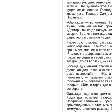
монашествующие, отвергают 
эгоизм. Это диавольское в
чудесное исцеление. Господ
кроме того, Господь Сам де
Писание».
«Однажды, — вспоминает Ге
жизнь большей частью прох
«Доктор, ты когда-нибудь 
смерти. Все, что нам надо с
радостно рассмеялся на друг
Как-то раз старец, рассу
неполноценным, заметил, 
принимает мнение о себе сво
«Человек в депрессии замык
грехи, не сидит в своей ско
возвращаться вспять», — ска
Вообще дух уныния старец ч
духовная дочь старца сказа
дома взаперти?» — «Ну, а 
помогает», — заметил стар
горожанам он советовал как 
говорил: «Там, в горах, где 
сотворил».
Однажды поздно вечером о. 
Когда врач осмотрел старца
Порфирий заплакал и, прер
происходивших в этот моме
коммунистического режима Ч