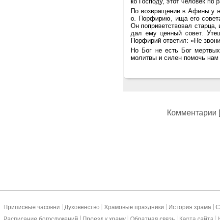
ко Господу, этот человек по 
По возвращении в Афины у н
о. Порфирию, ища его совет
Он поприветствовал старца, 
дал ему ценный совет. Утеш
Порфирий ответил: «Не звони
Но Бог не есть Бог мертвы
молитвы и силен помочь нам 
Комментарии [
|
|
|
|
Приписные часовни
Духовенство
Храмовые праздники
История храма
С
|
|
|
|
Расписание богослужений
Проезд к храму
Обратная связь
Карта сайта