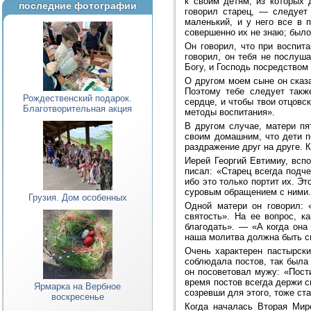
к своим детям, из которых 
последние фотографии
говорил старец, — следует
маленький, и у него все в 
совершенно их не знаю; было
Он говорил, что при воспит
говорил, он тебя не послуша
Богу, и Господь посредством
О другом моем сыне он сказа
Поэтому тебе следует такж
Рождественский подарок.
сердце, и чтобы твои отцовс
Благотворительная акция
методы воспитания».
В другом случае, матери пя
своим домашним, что дети п
раздражение друг на друге. 
Иерей Георгий Евтимиу, всп
писал: «Старец всегда подч
ибо это только портит их. Э
суровым обращением с ними. 
Грузия. Дом особенных
Одной матери он говорил: 
святость». На ее вопрос, к
благодать». — «А когда она
наша молитва должна быть си
Очень характерен пастырск
соблюдала постов, так была 
он посоветовал мужу: «Пости
время постов всегда держи с
Ярмарка на Вербное
созревши для этого, тоже ста
воскресенье
Когда началась Вторая Мир