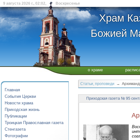
9 августа 2026 г., 02:02, Воскресенье
Храм Ка
Божией Ма
о храме
распис
Статьи, проповеди
→ Архимандр
Главная
События Церкви
Приходская газета № 95 сент
Новости храма
Приходская жизнь
Ар
Публикации
Троицкая Православная газета
Вос
Стенгазета
инт
Фотографии
сог