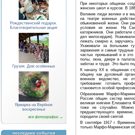
При некоторых общинах соз
женских школ и курсов. В 188
Великие люди велики и в ма
на театре военных действ
Рождественский подарок.
обыкновенной жизни. Они ра
Благотворительная акция
условия их жизни. На Са
каторжников. Они работали 
дел милосердия). Ухаживали
лежать смирно и, заручаясь
Ухаживали за больными ту
заражения и самые трудные 
частых промываний и в это
полы, окна, двери в палата
заботах и труде. Это было п
Грузия. Дом особенных
К началу XX в. общинная ст
общину как духовный орга
военное ведомство, не о
требование: готовить про
становится особой профессие
Образование Марфо-Мариинс
России общин сестер милос
великая княгиня Елизавета 
Ярмарка на Вербное
тоже не случайно. Можно 
воскресенье
предшествующего времени,
породили своей святой.
все фотографии →
В сентябре 1917 г. Времен
только Марфо-Мариинская об
последние события