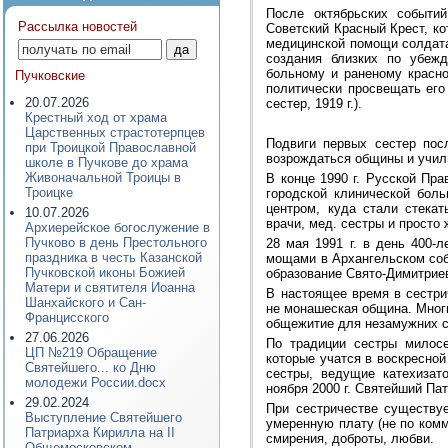
После октябрьских событий
Рассылка новостей
Советский Красный Крест, к
медицинской помощи солдата
создания близких по убеж
больному и раненому красно
Пучковские
политически просвещать его
20.07.2026
сестер, 1919 г.).
Крестный ход от храма
Царственных страстотерпцев
Подвиги первых сестер пос
при Троицкой Православной
возрождаться общины и учил
школе в Пучкове до храма
Живоначальной Троицы в
В конце 1990 г. Русской Пр
Троицке
городской клинической бол
центром, куда стали стека
10.07.2026
врачи, мед. сестры и прост
Архиерейское богослужение в
Пучково в день Престольного
28 мая 1991 г. в день 400-
праздника в честь Казанской
мощами в Архангельском соб
Пучковской иконы Божией
образование Свято-Димитриев
Матери и святителя Иоанна
В настоящее время в сестри
Шанхайского и Сан-
не монашеская община. Многи
Францисского
общежитие для незамужних с
27.06.2026
По традиции сестры милосе
ЦП №219 Обращение
которые учатся в воскресной
Святейшего... ко Дню
сестры, ведущие катехизат
молодежи России.docx
ноября 2000 г. Святейший Па
29.02.2024
При сестричестве существу
Выступление Святейшего
умеренную плату (не по ком
Патриарха Кирилла на II
смирения, доброты, любви.
Общемосковском