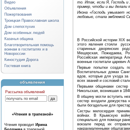
Видео
то. Итак, если Я, Господь и
пример, чтобы и вы делали т
Объявления
Икона «Господь умывает н
Пожертвования
любовью, стала эмблемой С
Троицкая Православная школа
Дом слепоглухих
Дом особенных людей
Казачья община
В Российской истории XIX в
этого явления стояли русс
Благотворительная помощь
старинных дворянских родо
воинам в госпиталях и в
Мещерская, Пожидаева, Р
Новороссии
Российская императрица Ал
Киностудия Дорога
военные госпитали царевич А
Гостевая книга
Первые попытки создать по
Воспитательных домах Санк
вдов, которые для ухода за
всех званий и сословий ста
объявления
Первыми общинами сестер м
Никольская, возникшая в 184
Рассылка объявлений
В общину могли вступить не
сестер входили дежурства 
были богадельни для престар
Сестры милосердия принима
«Чтения в трапезной»
войнах. В Крымскую войну
специально для помощи ране
вокзале перед их отправл
Чтения проводит
Ирина
накрахмаленными обшлагами;
Болдаева
в трапезной