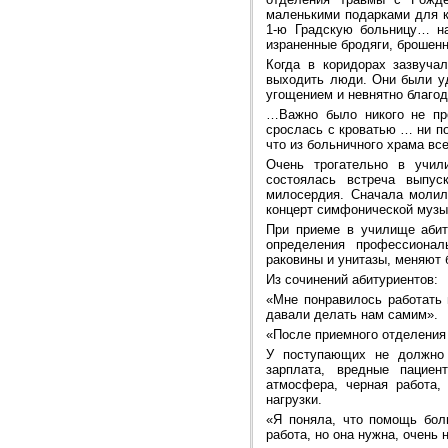
маленькими подарками для к
1-ю Градскую больницу… на
израненные бродяги, брошенн
Когда в коридорах зазвуча
выходить люди. Они были уд
угощением и невнятно благод
…Важно было никого не про
срослась с кроватью … ни по
что из больничного храма вс
Очень трогательно в учил
состоялась встреча выпус
милосердия. Сначала молили
концерт симфонической музык
При приеме в училище абит
определения профессионал
раковины и унитазы, меняют 
Из сочинений абитуриентов:
«Мне понравилось работать 
давали делать нам самим».
«После приемного отделения 
У поступающих не должно 
зарплата, вредные пациен
атмосфера, черная работа,
нагрузки.
«Я поняла, что помощь бол
работа, но она нужна, очень 