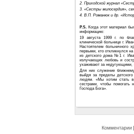
2. Приходской журнал «Сестр
3. «Сестры милосердия», св
4. В.П. Романюк и др. «Исто
P.S.
Когда этот материал бы
информацию:
19 августа 1999 г. по бла
клинической больнице г. Ив
Настоятелем больничного х
первыми, кто откликнулся на
из детского дома №1 г. Ива
излучающих любовь и состр
ухаживают за недугующими, 
Для них служение ближнему
выйдя за пределы детского
людям. «Мы хотим стать в
сестрами, чтобы помогать
Господа Бога».
Комментарии [