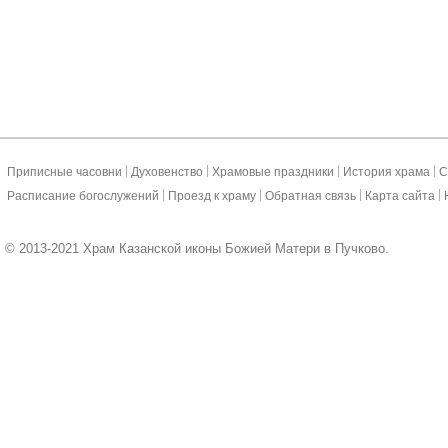
|
|
|
|
Приписные часовни
Духовенство
Храмовые праздники
История храма
С
|
|
|
|
Расписание богослужений
Проезд к храму
Обратная связь
Карта сайта
© 2013-2021 Храм Казанской иконы Божией Матери в Пучково.