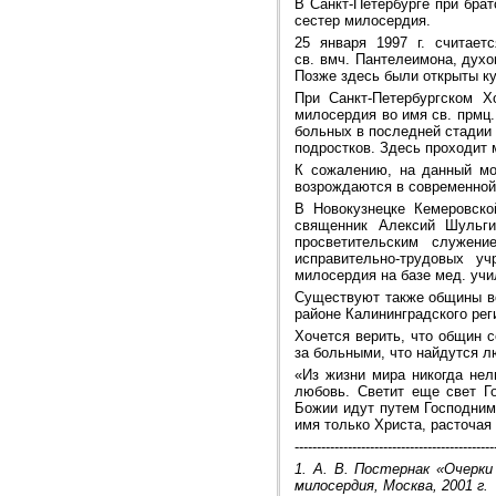
В Санкт-Петербурге при бра
сестер милосердия.
25 января 1997 г. считает
св. вмч. Пантелеимона, дух
Позже здесь были открыты к
При Санкт-Петербургском Х
милосердия во имя св. прмц.
больных в последней стадии 
подростков. Здесь проходит 
К сожалению, на данный мо
возрождаются в современной
В Новокузнецке Кемеровско
священник Алексий Шульги
просветительским служени
исправительно-трудовых у
милосердия на базе мед. уч
Существуют также общины во 
районе Калининградского ре
Хочется верить, что общин 
за больными, что найдутся 
«Из жизни мира никогда нел
любовь. Светит еще свет Го
Божии идут путем Господним
имя только Христа, расточа
---------------------------------------------
1. А. В. Постернак «Очерк
милосердия, Москва, 2001 г.