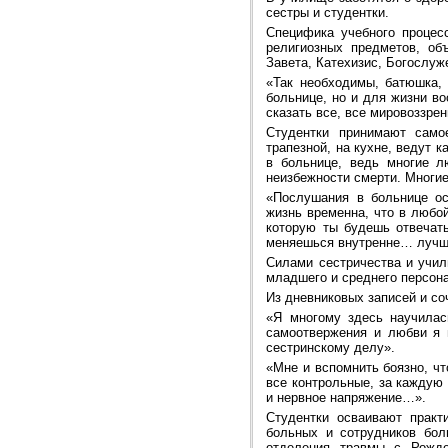
сестры и студентки.
Специфика учебного процес
религиозных предметов, об
Завета, Катехизис, Богослуже
«Так необходимы, батюшка,
больнице, но и для жизни в
сказать все, все мировоззрен
Студентки принимают само
трапезной, на кухне, ведут 
в больнице, ведь многие л
неизбежности смерти. Многие
«Послушания в больнице ос
жизнь временна, что в любо
которую ты будешь отвечат
меняешься внутренне… лучше
Силами сестричества и учил
младшего и среднего персона
Из дневниковых записей и со
«Я многому здесь научилас
самоотвержения и любви я 
сестринскому делу».
«Мне и вспомнить боязно, чт
все контрольные, за каждую
и нервное напряжение…».
Студентки осваивают практ
больных и сотрудников бол
отделения травмы с Рожде