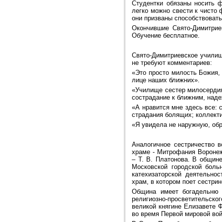
Студентки обязаны носить ф
легко можно свести к чисто
они призваны способствовать
Окончившие Свято-Димитрие
Обучение бесплатное.
Свято-Димитриевское училищ
не требуют комментариев:
«Это просто милость Божия,
лице наших ближних».
«Училище сестер милосердия
сострадание к ближним, над
«А нравится мне здесь все: 
страдания болящих; коллект
«Я увидела не наружную, об
Аналогичное сестричество в
храме - Митрофания Воронеж
– Т. В. Платонова. В общин
Московской городской боль
катехизаторской деятельно
храм, в котором поет сестрин
Община имеет богадельню н
религиозно-просветительск
великой княгине Елизавете 
во время Первой мировой во