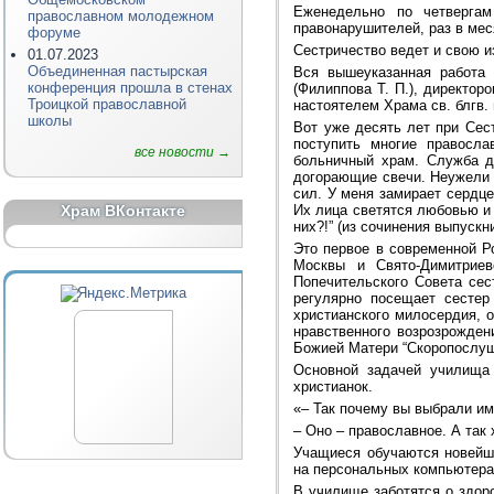
Еженедельно по четвергам
православном молодежном
правонарушителей, раз в мес
форуме
Сестричество ведет и свою 
01.07.2023
Объединенная пастырская
Вся вышеуказанная работа
конференция прошла в стенах
(Филиппова Т. П.), директор
Троицкой православной
настоятелем Храма св. блгв.
школы
Вот уже десять лет при Сес
поступить многие правосла
все новости →
больничный храм. Служба д
догорающие свечи. Неужели 
сил. У меня замирает сердце
Храм ВКонтакте
Их лица светятся любовью и 
них?!” (из сочинения выпуск
Это первое в современной Р
Москвы и Свято-Димитриев
Попечительского Совета сес
регулярно посещает сестер
христианского милосердия, о
нравственного возрозрожден
Божией Матери “Скоропослушни
Основной задачей училища 
христианок.
«– Так почему вы выбрали и
– Оно – православное. А так
Учащиеся обучаются новейш
на персональных компьютер
В училище заботятся о здоро