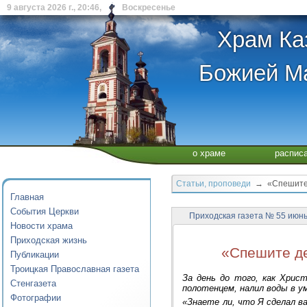
9 августа 2026 г., 20:46, Воскресенье
Храм Ка
Божией Ма
о храме
распис
Статьи, проповеди
→ «Спешите д
Главная
События Церкви
Приходская газета № 55 июн
Новости храма
Приходская жизнь
«Спешите де
Публикации
Троицкая Православная газета
За день до того, как Хрис
Стенгазета
полотенцем, налил воды в у
Фотографии
«Знаете ли, что Я сделал в