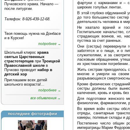
фартуки с карманами и – с
Пучковского храма. Начало —
широких голубых лентах.
после литургии.
В этой глубоко обдуманной у
до того большинство сестер
Телефон: 8-926-439-12-68.
деятельность человека в мир
Не хватало врачей и гос
Госпитальное начальство, с
Твоя помощь нужна на Донбасе
страдающих воинов, но, нао
и в Курске!
пустяка за счет раненых.
подробнее →
Они (сестры) перевернули г
заботятся и о пище, и о пи
Школьный клирос
храма
служителями, и за смотрит
святых Царственных
ласковым обращением, утеша
страстотерпцев
при
Троицкой
их христианском погребении.
Православной школе
в
Жить сестрам приходилось с
Пучково проводит
набор в
многие и умерли на своем
детский хор
разрывающихся смертоносных
Приглашаем всех детей
Кроме физических страданий
школьного возраста!...
сестры должны были вынес
подробнее →
калечения, кровь и кровь бе
все объявления →
Для подготовки женского м
физиологии, фармакологии, р
Во время войн сестры обсл
отряды, санитарные трансп
последние фотографии
камеры, полевые склады и др
Постепенно число общин ро
императрицы Марии Федоровны