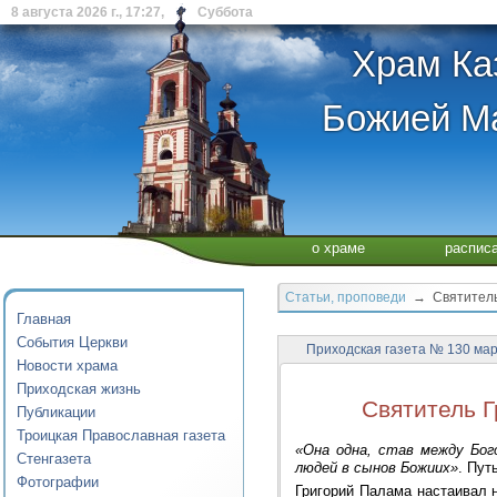
8 августа 2026 г., 17:27, Суббота
Храм Ка
Божией Ма
о храме
распис
Статьи, проповеди
→ Святитель 
Главная
События Церкви
Приходская газета № 130 ма
Новости храма
Приходская жизнь
Святитель 
Публикации
Троицкая Православная газета
«Она одна, став между Бог
Стенгазета
людей в сынов Божиих»
. Пут
Фотографии
Григорий Палама настаивал н