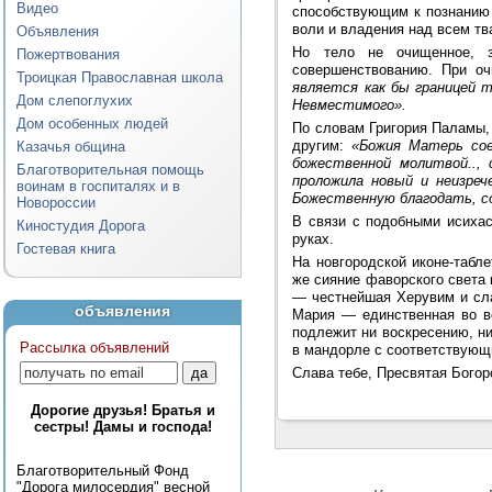
Видео
способствующим к познанию 
воли и владения над всем т
Объявления
Но тело не очищенное, за
Пожертвования
совершенствованию. При о
Троицкая Православная школа
является как бы границей 
Дом слепоглухих
Невместимого».
Дом особенных людей
По словам Григория Паламы,
другим:
«Божия Матерь сое
Казачья община
божественной молитвой..,
Благотворительная помощь
проложила новый и неизреч
воинам в госпиталях и в
Божественную благодать, с
Новороссии
В связи с подобными исихас
Киностудия Дорога
руках.
Гостевая книга
На новгородской иконе-табл
же сияние фаворского света 
— честнейшая Херувим и сл
объявления
Мария — единственная во вс
подлежит ни воскресению, н
Рассылка объявлений
в мандорле с соответствующ
Слава тебе, Пресвятая Богор
Дорогие друзья! Братья и
сестры! Дамы и господа!
Благотворительный Фонд
"Дорога милосердия" весной