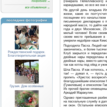
(генерала Пепеллевского)
подробнее →
карандашами, но все же они 
все объявления →
На другой день владыка Ил
жизни, какие он пол<уч>и
посещении его начальством 
последние фотографии
письменную декларацию о п
народной массе, то дайте на
года и двух Московских, 23
милый человек! Всем своим
своем месте пребывания в
умерили недоброе наше Кемск
Подходила Пасха. Людей наг
закончились, и более тысячи
Рождественский подарок.
Клуб закрылся и переделан
Благотворительная акция
двойные нары переделаны в
двойные нары, вместо шестид
так как котлы под обед и ужи
Шла Пасха. И как хотелось, 
так! — думал я, — пусть да
пропеть «Христос воскресе!
благодушнейшим епископом Н
(Гумилевым) и епископом Га
Грузия. Дом особенных
Из прочей братии оповещены
Аркадий Маракулин.
Однако приглашенные разбил
на пасхальную службу в дале
ни окон. Остальное еписко