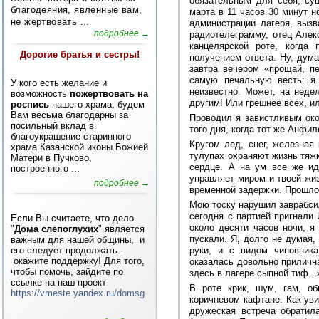
обязательным для себя, су
благодеяния, явленные вам,
марта в 11 часов 30 минут 
не жертвовать ...
администрации лагеря, выз
подробнее →
радиотелеграмму, отец Алек
канцелярской роте, когда
Дорогие братья и сестры!
получением ответа. Ну, дума
завтра вечером «прощай, пе
самую печальную весть: я
У кого есть желание и
неизвестно. Может, на неде
возможность
пожертвовать на
другим! Или грешнее всех, и
роспись
нашего храма, будем
Вам весьма благодарны за
Проводил я завистливым око
посильный вклад в
того дня, когда тот же Анфил
благоукрашение старинного
Кругом лед, снег, железная
храма Казанской иконы Божией
тулупах охраняют жизнь тяжк
Матери в Пучково,
сердце. А на ум все же ид
построенного ...
управляет миром и твоей жи
подробнее →
временной задержки. Прошло
Мою тоску нарушил заврабси
сегодня с партией пригнали 
Если Вы считаете, что дело
около десяти часов ночи, я
"
Дома слепоглухих
" является
пускали. Я, долго не думая,
важным для нашей общины, и
руки, и с видом чиновника
его следует продолжать -
окажите поддержку! Для того,
оказалась довольно прилична
чтобы помочь, зайдите по
здесь в лагере сыпной тиф...
ссылке на наш проект
В роте крик, шум, гам, о
https://vmeste.yandex.ru/domsg
коричневом кафтане. Как уви
дружеская встреча обратил