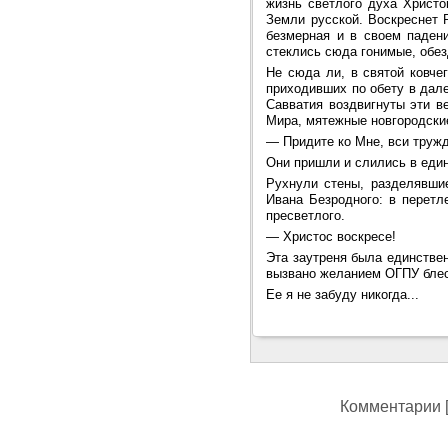
жизнь светлого духа Христо
Земли русской. Воскреснет Р
безмерная и в своем падени
стеклись сюда гонимые, обез
Не сюда ли, в святой ковче
приходивших по обету в дал
Савватия воздвигнуты эти в
Мира, мятежные новгородски
—
Придите ко Мне, вси труж
Они пришли и слились в един
Рухнули стены, разделявшие
Ивана Безродного: в перетл
пресветлого.
—
Христос воскресе!
Эта заутреня была единствен
вызвано желанием ОГПУ блес
Ее я не забуду никогда...
Комментарии [