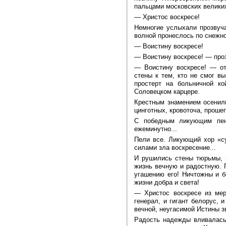
пальцами московских велики
—
Христос воскресе!
Немногие услыхали прозвуча
волной пронеслось по снежн
—
Воистину воскресе!
—
Воистину воскресе! — про
—
Воистину воскресе! — о
стены к тем, кто не смог в
простерт на больничной к
Соловецком карцере.
Крестным знамением осенили
цинготных, кровоточа, проше
С победным ликующим пени
ежеминутно...
Пели все. Ликующий хор «с
силами зла воскресение...
И рушились стены тюрьмы, в
жизнь вечную и радостную. 
угашению его! Ничтожны и б
жизни добра и света!
—
Христос воскресе из ме
генерал, и гигант белорус, 
вечной, неугасимой Истины з
Радость надежды вливалась