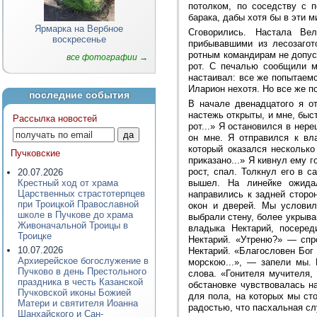
потолком, по соседству с 
барака, дабы хотя бы в эти 
Ярмарка на Вербное
Сговорились. Настала Ве
воскресенье
прибывавшими из лесозагот
ротным командирам не допуск
все фотографии →
рот. С печалью сообщили м
настаивал: все же попытаемс
Иларион нехотя. Но все же п
последние события
В начале двенадцатого я о
настежь открыты, и мне, быс
Рассылка новостей
рот...» Я остановился в нер
он мне. Я отправился к вл
который оказался нескольк
Пучковские
приказано...» Я кивнул ему 
рост, спал. Толкнул его в 
20.07.2026
вышел. На линейке ожида
Крестный ход от храма
Царственных страстотерпцев
направились к задней сторон
при Троицкой Православной
окон и дверей. Мы условил
школе в Пучкове до храма
выбрали стену, более укрыв
Живоначальной Троицы в
владыка Нектарий, посере
Троицке
Нектарий. «Утреню?» — спр
10.07.2026
Нектарий. «Благословен Бог
Архиерейское богослужение в
морскою...», — запели мы.
Пучково в день Престольного
слова. «Гонителя мучителя,
праздника в честь Казанской
обстановке чувствовалась н
Пучковской иконы Божией
для пола, на которых мы ст
Матери и святителя Иоанна
радостью, что пасхальная сл
Шанхайского и Сан-