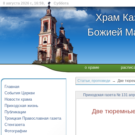
8 августа 2026 г., 16:59, Суббота
Храм Ка
Божией Ма
о храме
распис
Статьи, проповеди
→ Две тюремн
Главная
События Церкви
Приходская газета № 131 ап
Новости храма
Приходская жизнь
Две тюремные
Публикации
Троицкая Православная газета
Стенгазета
Фотографии