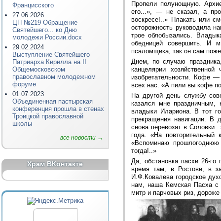
Пропели полунощную. Архие
Францисского
его...», — не сказал, а п
27.06.2026
воскресе!..» Плакать или с
ЦП №219 Обращение
осторожность руководила на
Святейшего... ко Дню
трое облобызались. Владык
молодежи России.docx
обедницей совершить. И м
29.02.2024
псаломщика, так он сам поже
Выступление Святейшего
Днем, по случаю праздника
Патриарха Кирилла на II
канцелярии хозяйственной
Общемосковском
православном молодежном
изобретательности. Кофе —
форуме
всех нас. «А пили вы кофе п
01.07.2023
На другой день службу сов
Объединенная пастырская
казался мне праздничным, 
конференция прошла в стенах
владыки Илариона. В тот го
Троицкой православной
прекращения навигации. В 
школы
снова перевозят в Соловки.
года. «На повторительный 
все новости →
«Вспоминаю прошлогоднюю п
тогда!..»
Да, обстановка пасхи 26-го
Храм ВКонтакте
время там, в Ростове, в з
И.Ф.Ковалева городское дух
нам, наша Кемская Пасха с 
митр и парчовых риз, дороже