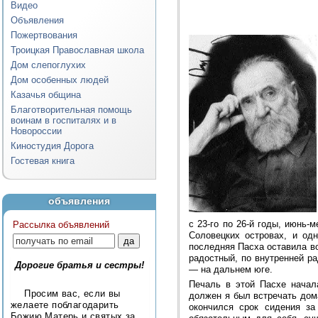
Видео
Объявления
Пожертвования
Троицкая Православная школа
Дом слепоглухих
Дом особенных людей
Казачья община
Благотворительная помощь
воинам в госпиталях и в
Новороссии
Киностудия Дорога
Гостевая книга
объявления
с 23-го по 26-й годы, июнь
Рассылка объявлений
Соловецких островах, и од
последняя Пасха оставила во
радостный, по внутренней ра
Дорогие братья и сестры!
— на дальнем юге.
Печаль в этой Пасхе начал
Просим вас, если вы
должен я был встречать дома
желаете поблагодарить
окончился срок сидения за
Божию Матерь и святых за