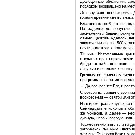
драгоценные облачения, ср
порядком возвращено на мес
Эта заутреня неповторима. 
горели древние светильники,
Благовеста не было: последн
Но задолго до полуночи 
заснеженных башен потянули
самую церковь удалось нем
заключении свыше 500 челов
почти вплотную к подступивш
Тишина. Истомленные души
открытых врат церкви звуки
бродят столбы сполохов — с
лазурью и всплыли к зениту,
Грозным велением облеченно
прогремело заклятие-возгла
—
Да воскреснет Бог, и расто
С ветвей на вершине звонни
воскресения — святой Живот
Из широко распахнутых врат
Семнадцать епископов в обл
же монахов, а далее — нес
дивную, незабываемую ночь.
Торжественно выплыли из дв
загорелись пышным многоцв
хозяину Гиперборейских мор