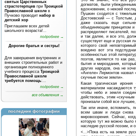
святых Царственных
догматов, были убежденными
страстотерпцев
при
Троицкой
вдохновении, о некоей после
Православной школе
в
Пушкин сходится с тяжелым
Пучково проводит
набор в
Достоевский — с Толстым, 
детский хор
даже сказать еще сильне
Приглашаем всех детей
объединяющим принципом и н
школьного возраста!...
распределяют писателей, по
и так далее, и все это, дол
подробнее →
существует еще и русская ли
которого свой неповторимый
Дорогие братья и сестры!
воедино вот эта подспудна
особенностью этой литерату
Для завершения внутренних и
поэтов, является то как ра
внешних строительных работ и
бытия и мироздания, которы
организации полноценного
других народов, она не хоч
учебного процесса
Троицкой
«Ангеле» Лермонтов назвал «
Православной школе
скучные песни земли».
требуется помощь
:...
Какая трагическая ирония
подробнее →
материализм насаждаются ту
чтобы небо и земля соедин
все объявления →
действовать, этим «скучным 
пронизали собой все лучшее,
Так или иначе, вспомнить, 
последние фотографии
всем швам и люди снова н
мировоззрения. Сейчас, ког
которую тут же можно было б
наследие русской поэзии, и 
<...>Пока есть на земле ру