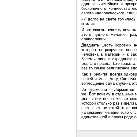
один из чистейших и прекра
бесконечного количества л
своего «человеческого, слиш
«И долго на свете томилась
земли».
И вот сквозь всю эту печаль
этого чудного желания, ра
славословии.
Двадцать шесть коротких н
которого не разрушить совр
человека к материи и к зак
бессмыслице и страданию пр
Бог, Его правда, Его красота
раз то самое религиозное вд
Как в религии всегда однов
нашей измены Богу, Свет Бог
воплощение сама глубина это
За Пушкиным — Лермонтов, з
же. Вот почему в страшные г
мы к этим вечно живым ключ
которой столько раз видели 
свет, свет не какой-то легк
напряжения человеческого с
единственной в своем роде п