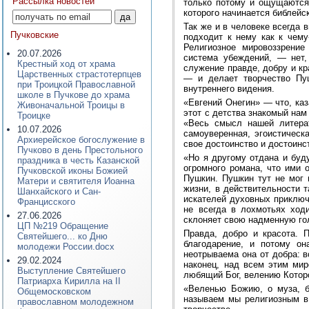
Рассылка новостей
только потому и ощущаются 
которого начинается библейск
Так же и в человеке всегда 
Пучковские
подходит к нему как к чему
Религиозное мировоззрение
20.07.2026
система убеждений, — нет,
Крестный ход от храма
служение правде, добру и кр
Царственных страстотерпцев
— и делает творчество Пуш
при Троицкой Православной
внутреннего видения.
школе в Пучкове до храма
«Евгений Онегин» — что, каз
Живоначальной Троицы в
этот с детства знакомый нам
Троицке
«Весь смысл нашей литерат
10.07.2026
самоуверенная, эгоистическ
Архиерейское богослужение в
свое достоинство и достоинс
Пучково в день Престольного
«Но я другому отдана и буд
праздника в честь Казанской
огромного романа, что ими 
Пучковской иконы Божией
Пушкин. Пушкин тут не мог 
Матери и святителя Иоанна
жизни, в действительности 
Шанхайского и Сан-
искателей духовных приключ
Францисского
не всегда в лохмотьях ход
27.06.2026
склоняет свою надменную го
ЦП №219 Обращение
Правда, добро и красота. 
Святейшего... ко Дню
благодарение, и потому он
молодежи России.docx
неотрываема она от добра: в
29.02.2024
наконец, над всем этим мир
Выступление Святейшего
любящий Бог, велению Которо
Патриарха Кирилла на II
«Веленью Божию, о муза, б
Общемосковском
называем мы религиозным в 
православном молодежном