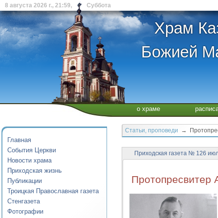
8 августа 2026 г., 21:59, Суббота
Храм Ка
Божией Ма
о храме
распис
Статьи, проповеди
→ Протопресв
Главная
События Церкви
Приходская газета № 126 июл
Новости храма
Приходская жизнь
Протопресвитер 
Публикации
Троицкая Православная газета
Стенгазета
Фотографии