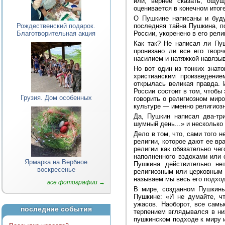
или, вернее сказать, ощущ
оценивается в конечном итоге
О Пушкине написаны и буду
Рождественский подарок.
последняя тайна Пушкина, п
Благотворительная акция
России, укоренено в его ре
Как так? Не написал ли Пу
пронизано ли все его твор
насилием и натяжкой навязы
Но вот один из тонких знат
христианским произведение
открылась великая правда. 
России состоит в том, чтобы
Грузия. Дом особенных
говорить о религиозном мир
культуре — именно религиоз
Да, Пушкин написал два-три
шумный день...» и несколько 
Дело в том, что, сами того 
религии, которое дают ее вр
религии как обязательно чег
наполненного вздохами или 
Ярмарка на Вербное
Пушкина действительно нет
воскресенье
религиозным или церковным 
называем мы весь его подход
все фотографии →
В мире, созданном Пушкины
Пушкине: «И не думайте, чт
ужасов. Наоборот, все сам
последние события
терпением вглядывался в ни
пушкинском подходе к миру и