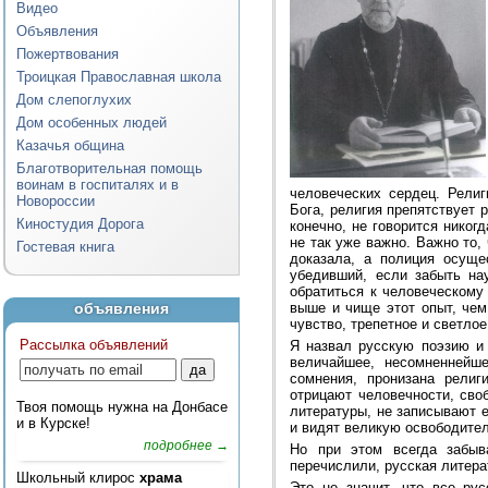
Видео
Объявления
Пожертвования
Троицкая Православная школа
Дом слепоглухих
Дом особенных людей
Казачья община
Благотворительная помощь
воинам в госпиталях и в
человеческих сердец. Религ
Новороссии
Бога, религия препятствует 
Киностудия Дорога
конечно, не говорится никог
не так уже важно. Важно то,
Гостевая книга
доказала, а полиция осуще
убедивший, если забыть на
обратиться к человеческому
объявления
выше и чище этот опыт, чем
чувство, трепетное и светлое
Рассылка объявлений
Я назвал русскую поэзию и 
величайшее, несомненнейше
сомнения, пронизана рели
отрицают человечности, сво
Твоя помощь нужна на Донбасе
литературы, не записывают е
и в Курске!
и видят великую освободите
подробнее →
Но при этом всегда забыв
перечислили, русская литера
Школьный клирос
храма
Это не значит, что все ру