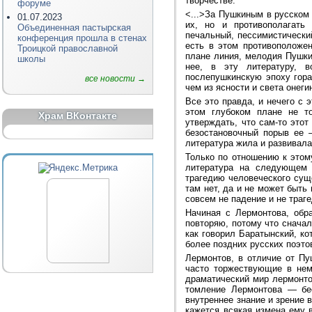
творчестве.
форуме
<...>За Пушкиным в русском 
01.07.2023
их, но и противополагать
Объединенная пастырская
печальный, пессимистически
конференция прошла в стенах
есть в этом противоположен
Троицкой православной
плане линия, мелодия Пушки
школы
нее, в эту литературу, 
послепушкинскую эпоху гора
все новости →
чем из ясности и света онеги
Все это правда, и нечего с 
этом глубоком плане не т
Храм ВКонтакте
утверждать, что сам-то этот
безостановочный порыв ее —
литература жила и развивал
Только по отношению к этому
литература на следующем э
трагедию человеческого суще
там нет, да и не может быть
совсем не падение и не траге
Начиная с Лермонтова, обр
повторяю, потому что сначал
как говорил Баратынский, ко
более поздних русских поэто
Лермонтов, в отличие от Пу
часто торжествующие в нем
драматический мир лермонтов
томление Лермонтова — бес
внутреннее знание и зрение 
кажется всякая измена ему 