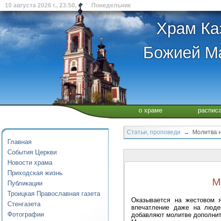
10 августа 2026 г., 23:50, Понедельник
Храм Ка
Божией Ма
о храме
распис
Статьи, проповеди
→ Молитва на
Главная
События Церкви
Новости храма
Приходская жизнь
М
Публикации
Троицкая Православная газета
Оказывается на жестовом я
Стенгазета
впечатление даже на люде
Фотографии
добавляют молитве дополнит