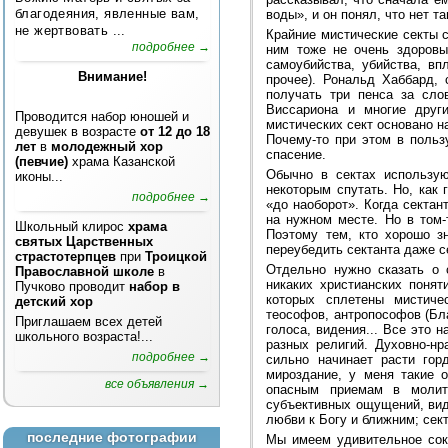
благодеяния, явленные вам,
воды», и он понял, что нет т
не жертвовать ...
Крайние мистические секты 
подробнее →
ним тоже не очень здоров
самоубийства, убийства, в
Внимание!
прочее). Рональд Хаббард, 
получать три пенса за сло
Виссариона и многие друг
Проводится набор юношей и
мистических сект основано н
девушек в возрасте
от 12 до 18
Почему-то при этом в польз
лет
в
молодежный хор
спасение.
(певчие)
храма Казанской
Обычно в сектах использую
иконы...
некоторым спутать. Но, как 
подробнее →
«до наоборот». Когда сектан
на нужном месте. Но в том-
Школьный клирос
храма
Поэтому тем, кто хорошо з
святых Царственных
переубедить сектанта даже с
страстотерпцев
при
Троицкой
Отдельно нужно сказать о 
Православной школе
в
никаких христианских поня
Пучково проводит
набор в
которых сплетены мистиче
детский хор
теософов, антропософов (Бла
Приглашаем всех детей
голоса, видения... Все это
школьного возраста!...
разных религий. Духовно-нр
подробнее →
сильно начинает расти гор
мироздание, у меня такие 
все объявления →
опасным приемам в молитв
субъективных ощущений, вид
любви к Богу и ближним; сек
последние фотографии
Мы имеем удивительное сок