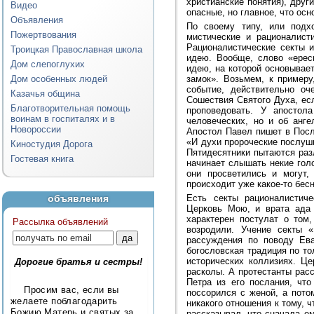
христианские понятия), дру
Видео
опасные, но главное, что ос
Объявления
По своему типу, или подхо
Пожертвования
мистические и рационалисти
Рационалистические секты и
Троицкая Православная школа
идею. Вообще, слово «ерес
Дом слепоглухих
идею, на которой основывает
Дом особенных людей
замок». Возьмем, к примеру
событие, действительно о
Казачья община
Сошествия Святого Духа, есл
Благотворительная помощь
проповедовать. У апостол
воинам в госпиталях и в
человеческих, но и об анге
Новороссии
Апостол Павел пишет в Посл
«И духи пророческие послушны
Киностудия Дорога
Пятидесятники пытаются раз
Гостевая книга
начинает слышать некие голо
они просветились и могут,
происходит уже какое-то бесн
объявления
Есть секты рационалистиче
Церковь Мою, и врата ада 
характерен постулат о том,
Рассылка объявлений
возродили. Учение секты «
рассуждения по поводу Ева
богословская традиция по то
исторических коллизиях. Ц
Дорогие братья и сестры!
расколы. А протестанты рас
Петра из его послания, чт
Просим вас, если вы
поссорился с женой, а пото
желаете поблагодарить
никакого отношения к тому, 
Божию Матерь и святых за
рассказывал, что сначала ем