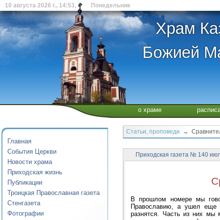
10 августа 2026 г., 14:53, Понедельник
Храм Ка
Божией Ма
о храме
распис
Статьи, проповеди
→ Сравнитель
Главная
События Церкви
Приходская газета № 140 июл
Новости храма
Приходская жизнь
С
Публикации
Троицкая Православная газета
В прошлом номере мы говор
Стенгазета
Православию, а ушел еще 
Фотографии
разнятся. Часть из них мы 