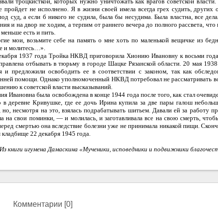
звали троцкисткой, которых нужно уничтожать как врагов советской власти. 
е пройдет не исполнено. Я в жизни своей имела всегда грех судить, других о
под суд, а если б никого не судила, была бы несудима. Была властна, все дел
ния и на двор не ходим, а терпим от раннего вечера до полного рассвета, ч
 меньше есть и пить.
гие мои, возьмите себе на память о мне хоть по маленькой вещичке из бед
е и молитесь…».
екабря 1937 года Тройка НКВД приговорила Хионию Ивановну к восьми года
правлена отбывать в тюрьму в городе Шацке Рязанской области. 20 мая 1938
я и предложили освободить ее в соответствии с законом, так как обследо
нней помощи. Однако уполномоченный НКВД потребовал не рассматривать во
шению к советской власти высказываний.
ия Ивановна была освобождена в конце 1944 года после того, как стал очевиде
 в деревне Кривушке, где ее дочь Ирина купила за две пары галош неболь
, но, несмотря на это, взялась подрабатывать шитьем. Давали ей за работу пр
ла на свои поминки, — и молилась, и заготавливала все на свою смерть, что
перед смертью она вследствие болезни уже не принимала никакой пищи. Сконч
 кладбище 22 декабря 1945 года.
Из книги игумена Дамаскина «Мученики, исповедники и подвижники благочес
Комментарии [0]