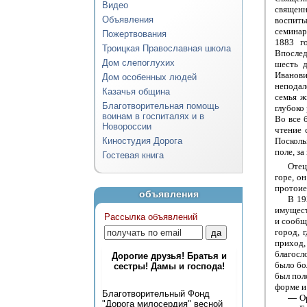
Видео
священн
Объявления
воспиты
семинар
Пожертвования
1883 г
Троицкая Православная школа
Впослед
Дом слепоглухих
шесть д
Иванов
Дом особенных людей
неподал
Казачья община
семья ж
Благотворительная помощь
глубоко
воинам в госпиталях и в
Во все 
Новороссии
чтение 
Киностудия Дорога
Посколь
поле, за
Гостевая книга
Отец
горе, о
протоие
объявления
В 19
имущест
Рассылка объявлений
и сообщ
город, 
приход,
благосл
Дорогие друзья! Братья и
было бо
сестры! Дамы и господа!
был пол
форме и
Благотворительный Фонд
—
О
"Дорога милосердия" весной