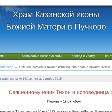
Храм Казанской иконы
Божией Матери в Пучково
аме
расписание богослужений
проезд к храму
кон
проповеди
→ Священномученик Тихон и исповедница Хиония Архангельские
дская газета № 141 сентябрь-октябрь 2015
Священномученик Тихон и исповедница 
Память – 17 октября
омученик Тихон родился 30 мая 1875 года в селе Больше-Попово Воронежско