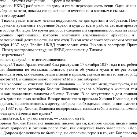
сть! — ответил священник. — Крест и молитва!
удники НКВД разбрелись по дому и стали переворачивать вещи. Один из них з
ыйдя из-за печи, показал его приехавшим вместе с ним военным и сказал:
от его оружие!
 Тихона увели в легком летнем подряснике, не дав одеться и собраться. Пос
оружены временные тюремные бараки и куда со всего района свозили арестова
в городе Липецке. Во время допросов следователь спрашивал, состоял ли свящ
ционной организации, которую возглавлял епархиальный архиерей, 
волюционной деятельности, на что отец Тихон отвечал категорическим отказом
тября 1937 года Тройка НКВД приговорила отца Тихона к расстрелу. Приго
. Перед расстрелом сотрудник НКВД спросил отца Тихона:
е отречешься?
ет, не отрекусь! — ответил священник.
оиерей Тихон Архангельский был расстрелян 17 октября 1937 года и погребен 
ия Ивановна не оставляла попыток узнать об участи мужа и не раз ходи
вались, а она, как человек решительный и прямой, сделала им за это выговор. 
мотрите! Вы слишком много болтаете! Мы и вас заберем!
от и хорошо! — ответила Хиония Ивановна. — Заберите меня, пожалуйста, я т
ре после этого разговора Хиония Ивановна уехала в Москву к жившим там 
 и как продолжать хлопоты об отце Тихоне. В ее отсутствие в дом пришли
ать дом в поисках хозяйки. Вскоре после этого приехала Хиония Ивановна, и е
оделась; приготовившись к аресту, собрала необходимые вещи, и они вместе 
ря 1937 года. Хиония Ивановна поздоровалась, назвала себя, а затем, напомнив
 чем дело? Зачем я вам нужна?
ставайтесь. Вы тут останетесь, — сказали они ей.
юрьмы Хиония Ивановна написала письмо детям, которое смогла писать лишь
ьных допросов и окончив после того, как следствие было завершено. «Дор
. Допроса форменного не было еще, но спросили, верю я в то, что Бог спас евре