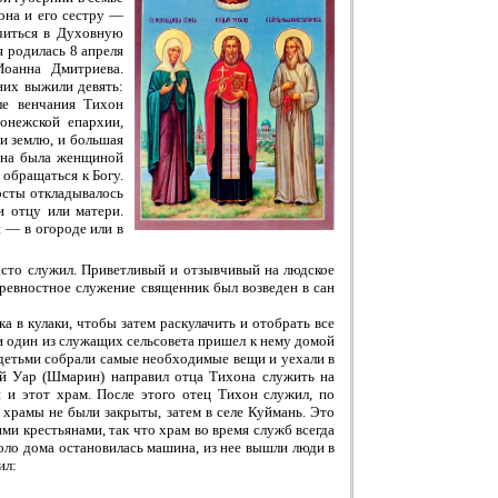
она и его сестру —
читься в Духовную
 родилась 8 апреля
оанна Дмитриева.
них выжили девять:
ле венчания Тихон
онежской епархии,
и землю, и большая
овна была женщиной
 обращаться к Богу.
осты откладывалось
и отцу или матери.
й — в огороде или в
сто служил. Приветливый и отзывчивый на людское
 ревностное служение священник был возведен в сан
а в кулаки, чтобы затем раскулачить и отобрать все
и один из служащих сельсовета пришел к нему домой
 детьми собрали самые необходимые вещи и уехали в
кий Уар (Шмарин) направил отца Тихона служить на
 и этот храм. После этого отец Тихон служил, по
 храмы не были закрыты, затем в селе Куймань. Это
и крестьянами, так что храм во время служб всегда
коло дома остановилась машина, из нее вышли люди в
ил: