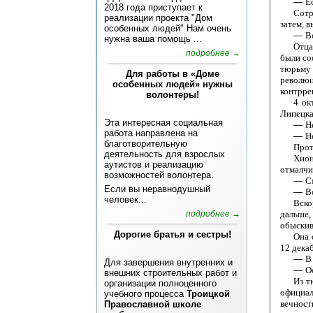
—
Е
2018 года приступает к
Сотр
реализации проекта "Дом
затем, в
особенных людей" Нам очень
—
В
нужна ваша помощь ...
Отца
подробнее →
были со
тюрьму 
Для работы в «Доме
револю
особенных людей» нужны
контрре
волонтеры!
4 ок
Липецка
Эта интересная социальная
—
Н
работа направлена на
—
Н
благотворительную
Прот
деятельность для взрослых
Хион
аутистов и реализацию
отмалчи
возможностей волонтера.
—
С
Если вы неравнодушный
—
В
человек...
Вско
подробнее →
дальше,
обыскив
Дорогие братья и сестры!
Она 
12 декаб
—
В
Для завершения внутренних и
—
О
внешних строительных работ и
Из т
организации полноценного
официал
учебного процесса
Троицкой
вечность
Православной школе