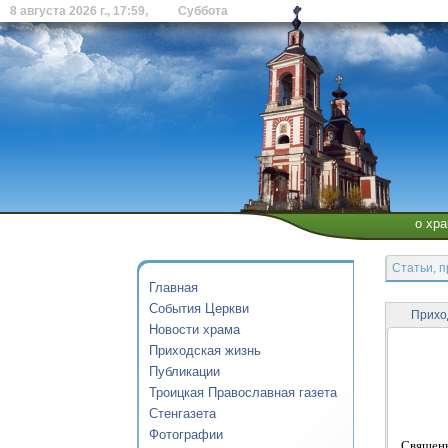
8 августа 2026 г., 17:59, Суббота
о хр
Статьи, 
Главная
События Церкви
Прихо
Новости храма
Приходская жизнь
Публикации
Троицкая Православная газета
Стенгазета
Фотографии
Священн