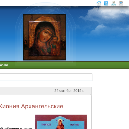
такты
24 октября 2015 г.
Хиония Архангельские
й губернии в семье