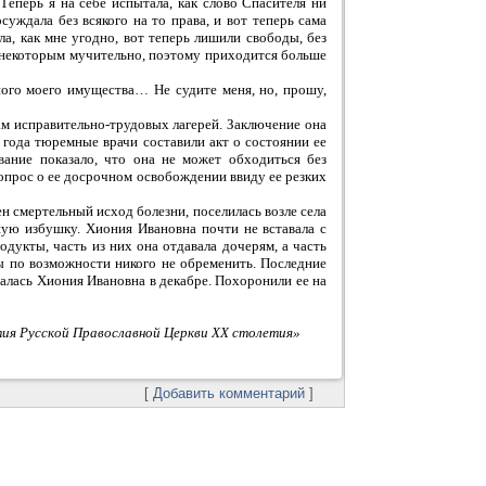
Теперь я на себе испытала, как слово Спасителя ни
суждала без всякого на то права, и вот теперь сама
ала, как мне угодно, вот теперь лишили свободы, без
то некоторым мучительно, поэтому приходится больше
ного моего имущества… Не судите меня, но, прошу,
м исправительно-трудовых лагерей. Заключение она
 года тюремные врачи составили акт о состоянии ее
вание показало, что она не может обходиться без
прос о ее досрочном освобождении ввиду ее резких
н смертельный исход болезни, поселилась возле села
шую избушку. Хиония Ивановна почти не вставала с
одукты, часть из них она отдавала дочерям, а часть
бы по возможности никого не обременить. Последние
алась Хиония Ивановна в декабре. Похоронили ее на
тия Русской Православной Церкви XX столетия»
[
Добавить комментарий
]