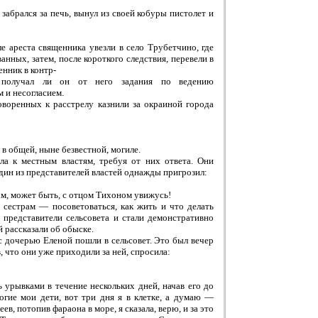
абрался за печь, вынул из своей кобуры пистолет и
ле ареста священника увезли в село Трубетчино, где
нных, затем, после короткого следствия, перевели в
енник в контр-
и получал ли он от него задания по ведению
 и несогласием.
воренных к расстрелу казнили за окраиной города
в общей, ныне безвестной, могиле.
ла к местным властям, требуя от них ответа. Они
Один из представителей властей однажды пригрозил:
ам, может быть, с отцом Тихоном увижусь!
сестрам — посоветоваться, как жить и что делать
 представители сельсовета и стали демонстративно
й рассказали об обыске.
с дочерью Еленой пошли в сельсовет. Это был вечер
, что они уже приходили за ней, спросила:
 урывками в течение нескольких дней, начав его до
огие мои дети, вот три дня я в клетке, а думаю —
ев, потопив фараона в море, я сказала, верю, и за это