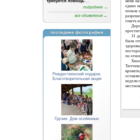
требуется помощь
:...
меня на
едино н
подробнее →
попала 
все объявления →
разреше
говеть и
Доро
простит
последние фотографии
31 д
была от
здоровь
посторо
по отно
Хион
Тютчево
кровати
Рождественский подарок.
оставля
Благотворительная акция
недели 
местном
Грузия. Дом особенных