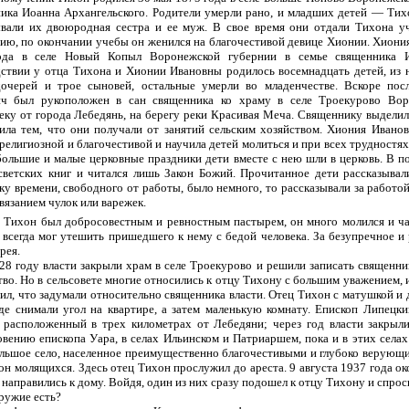
ика Иоанна Архангельского. Родители умерли рано, и младших детей — Тих
вали их двоюродная сестра и ее муж. В свое время они отдали Тихона у
ию, по окончании учебы он женился на благочестивой девице Хионии. Хиония
ода в селе Новый Копыл Воронежской губернии в семье священника И
ствии у отца Тихона и Хионии Ивановны родилось восемнадцать детей, из 
очерей и трое сыновей, остальные умерли во младенчестве. Вскоре пос
ич был рукоположен в сан священника ко храму в селе Троекурово Вор
еку от города Лебедянь, на берегу реки Красивая Меча. Священнику выделил
ила тем, что они получали от занятий сельским хозяйством. Хиония Иван
 религиозной и благочестивой и научила детей молиться и при всех трудностях
большие и малые церковные праздники дети вместе с нею шли в церковь. В п
светских книг и читался лишь Закон Божий. Прочитанное дети рассказывал
ку времени, свободного от работы, было немного, то рассказывали за работо
 вязанием чулок или варежек.
 Тихон был добросовестным и ревностным пастырем, он много молился и ча
н всегда мог утешить пришедшего к нему с бедой человека. За безупречное и
рея.
28 году власти закрыли храм в селе Троекурово и решили записать священник
во. Но в сельсовете многие относились к отцу Тихону с большим уважением, 
ил, что задумали относительно священника власти. Отец Тихон с матушкой и
где снимали угол на квартире, а затем маленькую комнату. Епископ Липец
 расположенный в трех километрах от Лебедяни; через год власти закрыли
овению епископа Уара, в селах Ильинском и Патриаршем, пока и в этих селах
льшое село, населенное преимущественно благочестивыми и глубоко верующим
он молящихся. Здесь отец Тихон прослужил до ареста. 9 августа 1937 года о
 направились к дому. Войдя, один из них сразу подошел к отцу Тихону и спрос
ружие есть?