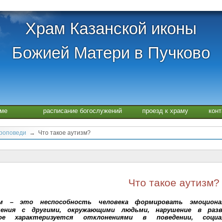
Храм Казанской иконы
Божией Матери в Пучково
аме
расписание богослужений
проезд к храму
кон
проповеди
→ Что такое аутизм?
Что такое аутизм?
м – это неспособность человека формировать эмоциона
ения с другими, окружающими людьми, нарушение в разв
ое характеризуется отклонениями в поведении, социа