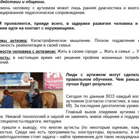
одействии и общении.
 человеку с аутизмом может лишь ранняя диагностика и много
ицированное педагогическое сопровождение.
 проявляется, прежде всего, в задержке развития человека и
нии идти на контакт с окружающими.
емы аутизма:
Катастрофическое мышление. Плохое подавление и
ожность реабилитации в своей семье.
ности человека с аутизмом:
Жить в своем городе → Жить в семье → У
ость:
в настоящее время нет решения проблем жизненных потребн
ений.
Люди с аутизмом могут сделат
правильном обучении. Чем раньше
лучше будет результат.
Сегодня по данным ВОЗ каждый вос
аутизмом (согласно статистике, в на
68). За последнее десятилетие уровен
Главный вызов эпидемии аутизма з
ке. Никакой технологией и наукой не заменить живое общение и поддер
пециалисты-педагоги, методики.
 пришли к выводу, что многие аутисты (по некоторым оценкам, каж
ностью. Среди них есть программисты, конструкторы, музыканты, в 
аботодателями стоит задача – найти применение для таких незаурядны