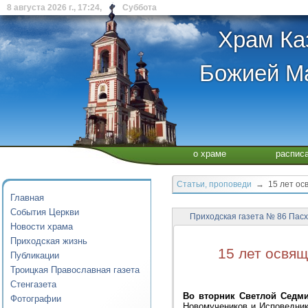
8 августа 2026 г., 17:24, Суббота
Храм Ка
Божией Ма
о храме
распис
Статьи, проповеди
→ 15 лет осв
Главная
События Церкви
Приходская газета № 86 Пасх
Новости храма
Приходская жизнь
15 лет освя
Публикации
Троицкая Православная газета
Стенгазета
Во вторник Светлой Седми
Фотографии
Новомучеников и Исповедник