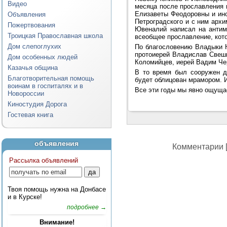
Видео
месяца после прославления 
Елизаветы Феодоровны и ино
Объявления
Петроградского и с ним арх
Пожертвования
Ювеналий написал на антим
Троицкая Православная школа
всеобщее прославление, кото
Дом слепоглухих
По благословению Владыки 
протоиерей Владислав Свешн
Дом особенных людей
Коломийцев, иерей Вадим Че
Казачья община
В то время был сооружен д
Благотворительная помощь
будет облицован мрамором. 
воинам в госпиталях и в
Все эти годы мы явно ощуща
Новороссии
Киностудия Дорога
Гостевая книга
объявления
Комментарии [
Рассылка объявлений
Твоя помощь нужна на Донбасе
и в Курске!
подробнее →
Внимание!