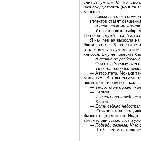
считал нужным. Он мог сдела
разборку устроить (но в те 
меньше).
—
Каким все-таки долже
Регентов ставят священник
—
А если певчему кажет
—
У певчего есть выбор: 
Но после службы все быстро
Я как певчая выросла на
башке, хотя я была «тише 
отвлекались и думали о чем-
клиросе. Ему не поверить б
—
А певчие не разбегали
—
Они отца Зосиму очень
—
То есть твердой руки
—
Авторитета. Монахи так
молишься. В этом смысле оч
посмотреть и ощутить, как л
—
Тех, кто не может мол
—
Нельзя.
—
Или голосов тогда не
—
Хватит.
—
Есть сейчас недостат
—
Сейчас стало получш
бывает еще сложнее. Надо в
том, что они вырастают и ухо
—
Подведи резюме. Что 
—
Чтобы все мы старалис