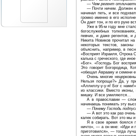
—
Чем регент отличаетс
—
Почти ничем. Должен е
начинал петь, и все подхва
громко именно в его исполн
Он дает тон, и по его руке 
Уже в 95-м году мне стал
богослужебных толкованиях
певчих, и даже регентов, и
Никита Новиков прочитал на
некоторых текстов, законы
объяснить, например, в пес
«Восприят Израиля, Отрока 
калька с греческого, где ин
«Бог». «Господь Бог воспри
Это говорит Богородица, Ко
«обещал Аврааму и семени ег
Очень многие нецерковны
Нельзя попроще?» Да, у про
«Аллиллу-у-у-я! Бог с нами!
из классики. Вместо иконы,
мишку. И все умиляются…
А в православии — слож
начинаешь понимать эту высот
—
Почему Господь подпус
—
А вот это как раз очен
калек собирать. Вот это мы и
Я в свое время боялся 
ничто», — а он мне: «Иди и
приготовился», — тогда луч
знаю много разных коллектив