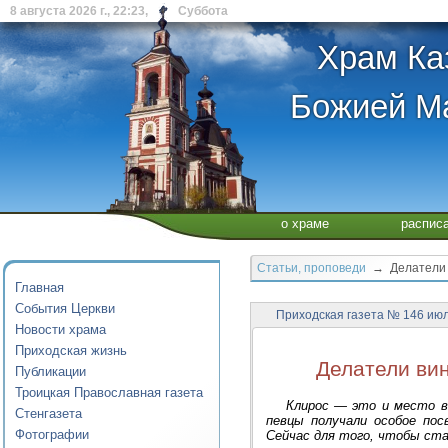
8 августа 2026 г., 22:23, Суббота
Храм Ка
Божией Ма
о храме
распис
Статьи, проповеди
→ Делатели в
Главная
События Церкви
Приходская газета № 146 июл
Новости храма
Приходская жизнь
Делатели вин
Публикации
Троицкая Православная газета
Клирос — это и место в 
Стенгазета
певцы получали особое пос
Фотографии
Сейчас для того, чтобы ста