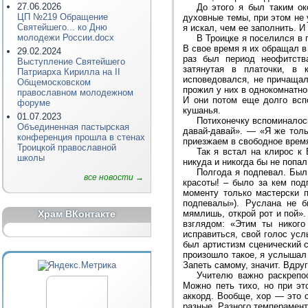
27.06.2026
До этого я был таким о
ЦП №219 Обращение
духовные темы, при этом не 
Святейшего... ко Дню
я искал, чем ее заполнить. 
молодежи России.docx
В Троицке я поселился в 
В свое время я их обращал в 
29.02.2024
раз был период неофитства
Выступление Святейшего
затянутая в платочки, в 
Патриарха Кирилла на II
исповедовался, не причащал
Общемосковском
прожил у них в однокомнатно
православном молодежном
И они потом еще долго вспо
форуме
кушанья.
01.07.2023
Потихонечку вспоминалось
Объединенная пастырская
давай-давай». — «Я же толь
конференция прошла в стенах
приезжаем в свободное время»
Троицкой православной
Так я встал на клирос к
школы
никуда и никогда бы не попал
Полгода я подпевал. Был
все новости →
красоты! – было за кем под
моменту только мастерски 
подпевалы»). Руслана не б
Храм ВКонтакте
мямлишь, открой рот и пой»
взглядом: «Этим ты никого
исправиться, свой голос ус
был артистизм сценический с
произошло такое, я услышал 
Запеть самому, значит. Вдруг
Учителю важно раскрепос
Можно петь тихо, но при эт
аккорд. Вообще, хор — это 
разные. Разного темперамент