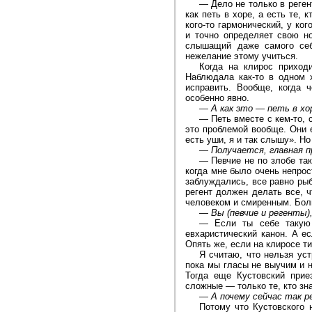
—
Дело не только в реген
как петь в хоре, а есть те,
кого-то гармонический, у ко
и точно определяет свою но
слышащий даже самого себ
нежелание этому учиться.
Когда на клирос приход
Наблюдала как-то в одном х
исправить. Вообще, когда 
особенно явно.
—
А как это — петь в хо
—
Петь вместе с кем-то, 
это проблемой вообще. Они 
есть уши, я и так слышу». Н
—
Получается, главная 
—
Певчие не по злобе та
когда мне было очень непрос
заблуждались, все равно рыб
регент должен делать все, ч
человеком и смиренным. Бол
—
Вы (певчие и регенты)
—
Если ты себе такую
евхаристический канон. А ес
Опять же, если на клиросе ти
Я считаю, что нельзя уст
пока мы гласы не выучим и н
Тогда еще Кустовский прие
сложные — только те, кто зна
—
А почему сейчас так 
Потому что Кустовского 