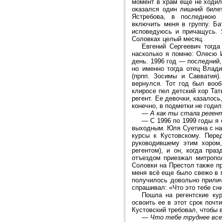
момент в храм еще не ходил
оказался один лишний биле
Ястребова, в последнюю 
включить меня в группу. Б
исповедуюсь и причащусь.
Соловках целый месяц.
Евгений Сергеевич тогда
насколько я помню: Олесю И
день. 1996 год — последний,
но именно тогда отец Влад
(прпп. Зосимы и Савватия)
вернулся. Тот год был воо
клиросе пел детский хор Та
регент. Ее девочки, казалось
конечно, в подметки не годил
—
А как ты стала реген
—
С 1996 по 1999 годы я 
выходным. Юля Суетина с нам
курсы к Кустовскому. Пер
руководившему этим хором
регентом), и он, когда пра
отъездом приезжал митропол
Соловки на Престол также пр
меня всё еще было свежо в п
получилось довольно прилич
спрашивал: «Что это тебе с
Пошла на регентские кур
освоить ее в этот срок поч
Кустовский требовал, чтобы 
—
Что тебе труднее все