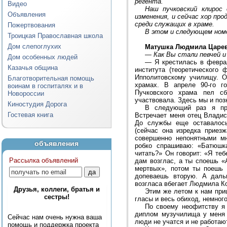
регента.
Видео
Наш пучковский клирос 
Объявления
изменения, и сейчас хор пр
среди служащих в храме.
Пожертвования
В этом и следующем ном
Троицкая Православная школа
Дом слепоглухих
Матушка Людмила Царе
—
Как Вы стали певчей 
Дом особенных людей
—
Я крестилась в феврал
Казачья община
института (теоретического
Ипполитовскому училищу. О
Благотворительная помощь
храмах. В апреле 90-го г
воинам в госпиталях и в
Пучковского храма пел с
Новороссии
участвовала. Здесь мы и по
Киностудия Дорога
В следующий раз я пр
Гостевая книга
Встречает меня отец Владис
До службы еще оставалось
(сейчас она изредка приез
совершенно непонятными мн
объявления
робко спрашиваю: «Батюшк
читать?» Он говорит: «Я теб
Рассылка объявлений
дам возглас, а ты споешь «
мертвых», потом ты поешь 
допеваешь вторую. А даль
возгласа вбегает Людмила Ко
Друзья, коллеги, братья и
Этим же летом к нам приш
сестры!
гласы и весь обиход, немного
По своему неофитству я 
диплом музучилища у меня 
Сейчас нам очень нужна ваша
люди не учатся и не работаю
помощь и поддержка проекта