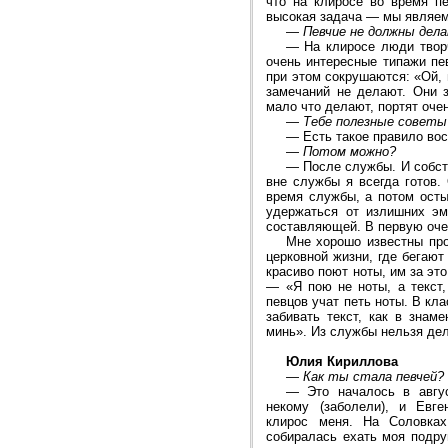
что на клиросе во время п
высокая задача — мы являем
—
Певчие не должны дела
—
На клиросе люди творч
очень интересные типажи пе
при этом сокрушаются: «Ой, 
замечаний не делают. Они з
мало что делают, портят очен
—
Тебе полезные советы
—
Есть такое правило вос
—
Потом можно?
—
После службы. И собств
вне службы я всегда готов
время службы, а потом осты
удержаться от излишних эм
составляющей. В первую очер
Мне хорошо известны про
церковной жизни, где бегаю
красиво поют ноты, им за эт
— «Я пою не ноты, а текст
певцов учат петь ноты. В кл
забивать текст, как в знам
минь». Из службы нельзя де
Юлия Кириллова
—
Как ты стала певчей?
—
Это началось в авгу
некому (заболели), и Евге
клирос меня. На Соловках
собиралась ехать моя подруг