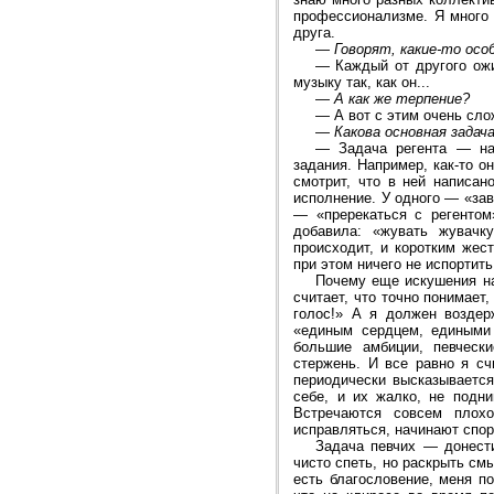
профессионализме. Я много 
друга.
—
Говорят, какие-то ос
—
Каждый от другого ож
музыку так, как он...
—
А как же терпение?
—
А вот с этим очень сло
—
Какова основная задач
—
Задача регента — на
задания. Например, как-то 
смотрит, что в ней написан
исполнение. У одного — «зав
— «пререкаться с регенто
добавила: «жувать жувачку
происходит, и коротким жест
при этом ничего не испортить
Почему еще искушения на
считает, что точно понимает,
голос!» А я должен воздер
«единым сердцем, едиными 
большие амбиции, певческ
стержень. И все равно я сч
периодически высказывается
себе, и их жалко, не подни
Встречаются совсем плох
исправляться, начинают спор
Задача певчих — донест
чисто спеть, но раскрыть см
есть благословение, меня п