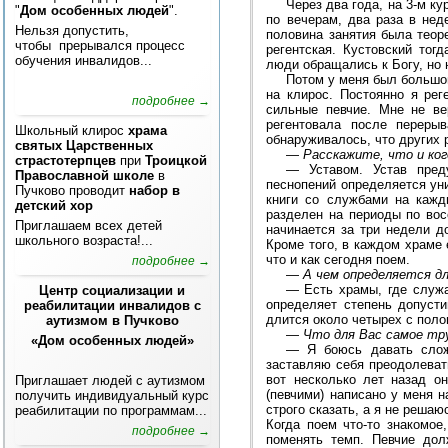
Через два года, на 3-м к
"
Дом особенных людей
".
по вечерам, два раза в не
Нельзя допустить,
половина занятия была теор
чтобы прерывался процесс
регентская. Кустовский тог
обучения инвалидов...
люди обращались к Богу, но н
Потом у меня был большо
на клирос. Постоянно я рег
подробнее →
сильные певчие. Мне не ве
регентовала после переры
Школьный клирос
храма
обнаруживалось, что других р
святых Царственных
—
Расскажите, что и ког
страстотерпцев
при
Троицкой
—
Уставом. Устав пред
Православной школе
в
песнопений определяется ун
Пучково проводит
набор в
книги со службами на кажд
детский хор
разделен на периоды по восе
Приглашаем всех детей
начинается за три недели д
школьного возраста!...
Кроме того, в каждом храме
что и как сегодня поем.
подробнее →
—
А чем определяется д
—
Есть храмы, где служа
Центр социализации и
определяет степень допуст
реабилитации инвалидов с
длится около четырех с поло
аутизмом в Пучково
—
Что для Вас самое тр
«Дом особенных людей»
—
Я боюсь давать слож
заставляю себя преодолевать
вот несколько лет назад он
Приглашает людей с аутизмом
(певчими) написано у меня н
получить индивидуальный курс
строго сказать, а я не решаю
реабилитации по программам...
Когда поем что-то знакомое
подробнее →
поменять темп. Певчие дол