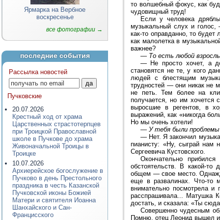
то волшебный фокус, как буд
Ярмарка на Вербное
чудовищный труд!
воскресенье
Если у человека дряблы
музыкальный слух и голос, 
все фотографии →
как-то оправданно, то будет
как малолетка в музыкальной
важнее?
последние события
—
То есть любой взрослы
—
Не просто хочет, а 
становятся не те, у кого да
Рассылка новостей
людей с блестящим музыкал
трудностей — они никак не м
не петь. Тем более на кл
Пучковские
получается, но им хочется 
выросшие в регентов, в хо
20.07.2026
выражений, как «никогда боль
Крестный ход от храма
Но мы очень хотели!
Царственных страстотерпцев
—
У тебя были проблемы 
при Троицкой Православной
—
Нет. Я закончил музык
школе в Пучкове до храма
пианисту: «Ну, сыграй нам 
Живоначальной Троицы в
Сергеевича Кустовского.
Троицке
Окончательно прибился
10.07.2026
обстоятельств. В какой-то 
Архиерейское богослужение в
общем — свое место. Однажд
Пучково в день Престольного
еще в развалинах. Что-то 
праздника в честь Казанской
внимательно посмотрела и 
Пучковской иконы Божией
расспрашивала... Матушка К
Матери и святителя Иоанна
достать, и сказала: «Ты сюд
Шанхайского и Сан-
Совершенно чудесным обр
Францисского
Помню, отец Леонид вышел и