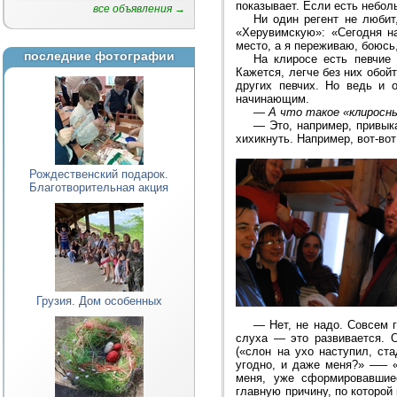
показывает. Если есть неболь
все объявления →
Ни один регент не любит,
«Херувимскую»: «Сегодня н
место, а я переживаю, боюсь
последние фотографии
На клиросе есть певчие 
Кажется, легче без них обойт
других певчих. Но ведь и о
начинающим.
—
А что такое «клиросн
—
Это, например, привык
хихикнуть. Например, вот-вот
Рождественский подарок.
Благотворительная акция
Грузия. Дом особенных
—
Нет, не надо. Совсем 
слуха — это развивается. О
(«слон на ухо наступил, ст
угодно, и даже меня?» —– 
меня, уже сформировавшие
главную причину, по которой