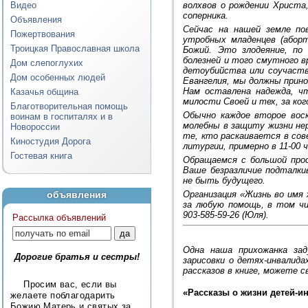
Видео
волхвов о рождении Христа
соперника.
Объявления
Сейчас на нашей земле по
Пожертвования
утробных младенцев (абор
Троицкая Православная школа
Божий. Это злодеяние, по
болезней и того смутного в
Дом слепоглухих
детоубийства или соучаств
Дом особенных людей
Евангелия, мы должны прин
Нам оставлена надежда, ч
Казачья община
милости Своей и тех, за ког
Благотворительная помощь
Обычно каждое второе воск
воинам в госпиталях и в
молебны в защиту жизни не
Новороссии
те, кто раскаивается в сов
Киностудия Дорога
литургии, примерно в 11-00 ч
Гостевая книга
Обращаемся с большой про
Ваше безразличие подталки
не быть будущего.
объявления
Организация «Жизнь во имя
за любую помощь, в том чи
903-585-59-26 (Юля).
Рассылка объявлений
Одна наша прихожанка зад
Дорогие братья и сестры!
зарисовки о детях-инвалид
рассказов в книге, можете с
Просим вас, если вы
«Рассказы о жизни детей-и
желаете поблагодарить
Божию Матерь и святых за