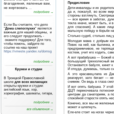
Предисловие
благодеяния, явленные вам,
не жертвовать ...
Дети-инвалиды и их родители
да и, пожалуй, во всем мир
подробнее →
стороны взглянуть. Смотриш
— все время в заботах, дум
текла иначе, может быть, и в
Если Вы считаете, что дело
для спасения). А какие лиц
"
Дома слепоглухих
" является
мальскую победу в борьбе на
важным для нашей общины, и
Столько судеб, столько лиц 
его следует продолжать -
окажите поддержку! Для того,
Молодая мама с добрым юно
чтобы помочь, зайдите по
Повис на ней, как былинка, 
ссылке на наш проект
предприимчивое, не терпяще
https://vmeste.yandex.ru/domsg
костюм, учит его ходить, са
А вот прабабушка — Божий о
большущий трехколесный ве
подробнее →
Остановится бабуля, кинет к
И откуда, думаешь, только с
Кружки и студии
А это красавец-папа из Да
реагирует, зато бегает — н
В Троицкой Православной
снимем. Он ведь в глаза смот
школе
для всех желающих
открыты кружки и студии:
И вот опять бабушка. У этой
английский язык, хор,
ДЦП перекочевала потихоне
хореография, шахматы, гитара,
центрам да санаториям, а п
...
спокойной старости опять не
подробнее →
Конечно, все мы не железные
может и шлепнуть.
все объявления →
Еле-еле стоит на ногах черн