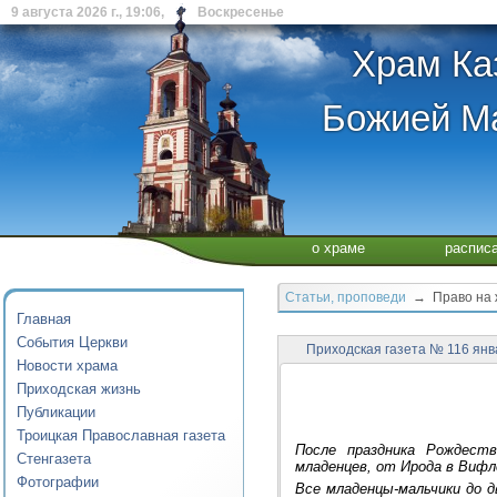
9 августа 2026 г., 19:06, Воскресенье
Храм Ка
Божией Ма
о храме
распис
Статьи, проповеди
→ Право на 
Главная
События Церкви
Приходская газета № 116 ян
Новости храма
Приходская жизнь
Публикации
Троицкая Православная газета
После праздника Рождест
Стенгазета
младенцев, от Ирода в Вифл
Фотографии
Все младенцы-мальчики до 