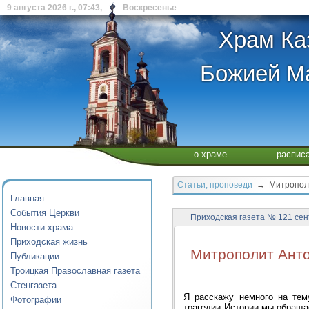
9 августа 2026 г., 07:43, Воскресенье
Храм Ка
Божией Ма
о храме
распис
Статьи, проповеди
→ Митрополит
Главная
События Церкви
Приходская газета № 121 сен
Новости храма
Приходская жизнь
Митрополит Анто
Публикации
Троицкая Православная газета
Стенгазета
Я расскажу немного на тем
Фотографии
трагедии Истории мы обращае