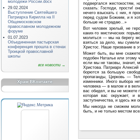
молодежи России.docx
подвергался жестокостям, н
29.02.2024
сказать: Господи, прости! о
Выступление Святейшего
нечего взыскать с них, я про
Патриарха Кирилла на II
перед судом Божиим, и я хо
Общемосковском
больше не страдаю...»
православном молодежном
Вот человек зрелый, не гер
форуме
каких-то мистических порыв
01.07.2023
молиться — мы на берегу мо
Объединенная пастырская
взяться за дело, мы сумели
конференция прошла в стенах
Христос. Наше призвание в э
Троицкой православной
Может быть, вы мне скажете
школы
подобен Наталье или этому ч
если мы не таковы, значит,
все новости →
Христова. Патриарх Алексий 
борются за большую свобод
пропаганды, Церковь — Тел
Храм ВКонтакте
изменники. Иного выбора не
человека — в малом и в велик
вас обидел, и вы не можете 
которая вас окружает, и 
заступничества, и здесь же 
Мы никогда не сможем моли
быть, и не только местом вс