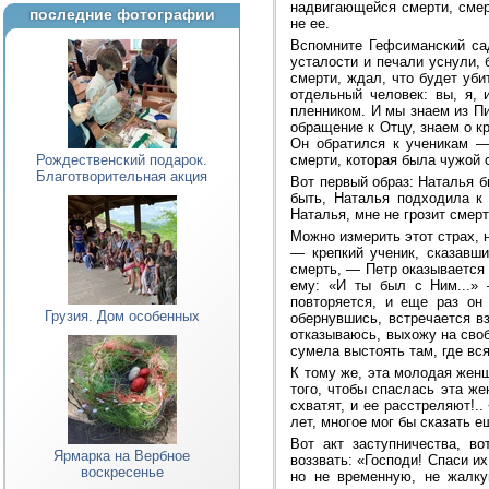
надвигающейся смерти, смерт
последние фотографии
не ее.
Вспомните Гефсиманский сад
усталости и печали уснули,
смерти, ждал, что будет уби
отдельный человек: вы, я, 
пленником. И мы знаем из П
обращение к Отцу, знаем о к
Он обратился к ученикам —
Рождественский подарок.
смерти, которая была чужой
Благотворительная акция
Вот первый образ: Наталья б
быть, Наталья подходила к
Наталья, мне не грозит смерт
Можно измерить этот страх, 
— крепкий ученик, сказавши
смерть, — Петр оказывается 
ему: «И ты был с Ним...» 
повторяется, и еще раз он
Грузия. Дом особенных
обернувшись, встречается вз
отказываюсь, выхожу на сво
сумела выстоять там, где вс
К тому же, эта молодая женщ
того, чтобы спаслась эта ж
схватят, и ее расстреляют!.
лет, многое мог бы сказать е
Вот акт заступничества, в
Ярмарка на Вербное
воззвать: «Господи! Спаси и
воскресенье
но не временную, не жалку