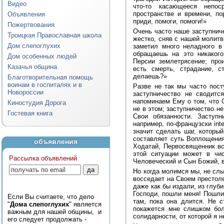
Видео
что-то касающееся непо
пространстве и времени, по
Объявления
приди, помоги, помоги!»
Пожертвования
Очень часто наше заступниче
Троицкая Православная школа
жестко, сняв с нашей молитв
Дом слепоглухих
заметил много неладного в
обращаешь на это никакого
Дом особенных людей
Персии землетрясение; про
Казачья община
есть смерть, страдание, с
делаешь?»
Благотворительная помощь
воинам в госпиталях и в
Разве не так мы часто пост
Новороссии
заступничество не сводитс
напоминаем Ему о том, что 
Киностудия Дорога
не в этом; заступничество не
Гостевая книга
Свои обязанности. Заcтуп
например, по-французски int
значит сделать шаг, который
составляет суть Воплощения
объявления
Ходатай, Первосвященник вс
этой ситуации может в чи
Рассылка объявлений
Человеческий и Сын Божий, в
Но когда молимся мы, не слы
восседает на Своем престоле
даже как бы издали, из глуб
Господи, пошли меня! Пошли 
Если Вы считаете, что дело
там, пока она длится. Не с
"
Дома слепоглухих
" является
покажется мне слишком бол
важным для нашей общины, и
солидарности, от которой я н
его следует продолжать -