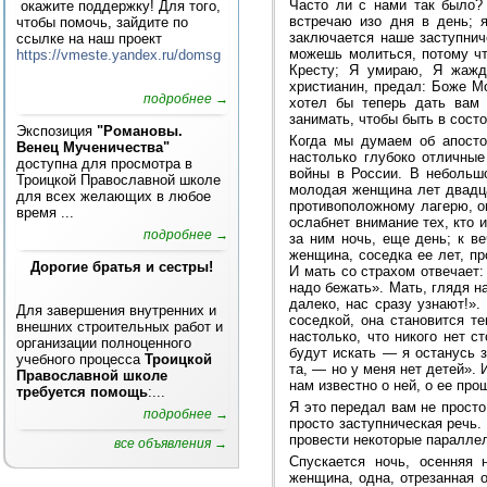
Часто ли с нами так было?
окажите поддержку! Для того,
встречаю изо дня в день; я
чтобы помочь, зайдите по
заключается наше заступнич
ссылке на наш проект
можешь молиться, потому чт
https://vmeste.yandex.ru/domsg
Кресту; Я умираю, Я жажд
христианин, предал: Боже М
подробнее →
хотел бы теперь дать вам
занимать, чтобы быть в сост
Экспозиция
"Романовы.
Когда мы думаем об апосто
Венец Мученичества"
настолько глубоко отличные
доступна для просмотра в
войны в России. В небольшо
Троицкой Православной школе
молодая женщина лет двадца
для всех желающих в любое
противоположному лагерю, он
время ...
ослабнет внимание тех, кто 
подробнее →
за ним ночь, еще день; к ве
женщина, соседка ее лет, п
Дорогие братья и сестры!
И мать со страхом отвечает:
надо бежать». Мать, глядя н
далеко, нас сразу узнают!».
Для завершения внутренних и
соседкой, она становится т
внешних строительных работ и
настолько, что никого нет с
организации полноценного
будут искать — я останусь 
учебного процесса
Троицкой
та, — но у меня нет детей». 
Православной школе
нам известно о ней, о ее про
требуется помощь
:...
Я это передал вам не просто 
подробнее →
просто заступническая речь.
провести некоторые параллел
все объявления →
Спускается ночь, осенняя 
женщина, одна, отрезанная о