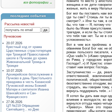
помните то место у апостола
все фотографии →
женщина и ее дети говорили
жизнью, жить в меру Натальи
Бог мог бы поставить нам во
последние события
где ты сам? Стоишь ли ты вн
смотрит?..» Или ты там, в с
Рассылка новостей
бы, что там — Я, потому что
было бы Моим присутствием.
трагедии, и если бы ты стоя
что тебя там нет. Ты не в 
Пучковские
успокоенность».
20.07.2026
Вот в чем вся проблема: в
Крестный ход от храма
обвиняем Бога! Бог нас не о
Царственных страстотерпцев
роман польского писателя,
при Троицкой Православной
«Quo vadis?» («Камо грядеши
школе в Пучкове до храма
из Рима; у городских воро
Живоначальной Троицы в
Господи?..») И Христос отве
Троицке
ставит нам вопрос Господь.
10.07.2026
Заступничество — да, реаль
Архиерейское богослужение в
ответственной, вовлеченн
Пучково в день Престольного
политической, общественной
праздника в честь Казанской
безответственно отходим; вк
Пучковской иконы Божией
страдать, мы говорим тому, 
Матери и святителя Иоанна
вернусь поддержать тебя...» 
Шанхайского и Сан-
Я хотел бы дать вам еще оди
Францисского
влияние в молодости, во вр
27.06.2026
вернулся оттуда через четыр
ЦП №219 Обращение
«Тревогу». Меня это пора
Святейшего... ко Дню
переспросил: «Вы хотите ска