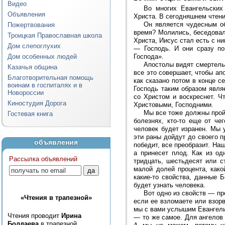
Видео
Во многих Евангельских
Объявления
Христа. В сегодняшнем чтени
Он является чудесным об
Пожертвования
время? Молились, беседовали
Троицкая Православная школа
Христа, Иисус стал есть с н
Дом слепоглухих
— Господь. И они сразу по
Дом особенных людей
Господа».
Апостолы видят смертельн
Казачья община
все это совершает, чтобы ап
Благотворительная помощь
как сказано потом в конце с
воинам в госпиталях и в
Господь таким образом являе
Новороссии
со Христом и воскреснет. Чт
Киностудия Дорога
Христовыми, Господними.
Мы все тоже должны пройт
Гостевая книга
болезнях, кто-то еще от че
человек будет изранен. Мы 
эти раны дойдут до своего п
объявления
победит, все преобразит. На
а принесет плод. Как из о
Рассылка объявлений
тридцать, шестьдесят или с
малой долей процента, како
какие-то свойства, данные 
будет узнать человека.
Вот одно из свойств — пр
«Чтения в трапезной»
если ее взломаете или взорв
мы с вами услышим Евангелие
Чтения проводит
Ирина
— то же самое. Для ангелов 
Болдаева
в трапезной