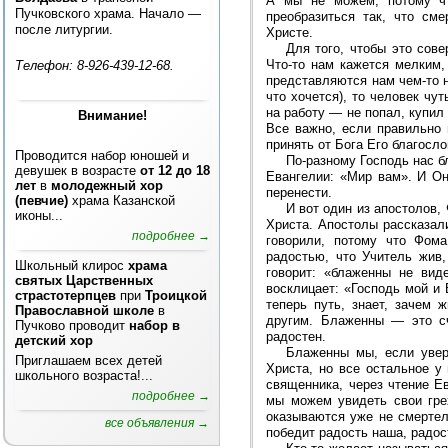
А мы не можем, потому чт
Пучковского храма. Начало —
преобразиться так, что см
после литургии.
Христе.
Для того, чтобы это сове
Что-то нам кажется мелким,
Телефон: 8-926-439-12-68.
представляются нам чем-то не
что хочется), то человек чу
на работу — не попал, купил 
Внимание!
Все важно, если правильно 
принять от Бога Его благосло
Проводится набор юношей и
По-разному Господь нас б
девушек в возрасте
от 12 до 18
Евангелии: «Мир вам». И О
лет
в
молодежный хор
перенести.
(певчие)
храма Казанской
И вот один из апостолов,
иконы...
Христа. Апостолы рассказали
подробнее →
говорили, потому что Фом
радостью, что Учитель жив,
Школьный клирос
храма
говорит: «блаженны не вид
святых Царственных
восклицает: «Господь мой и 
страстотерпцев
при
Троицкой
теперь путь, знает, зачем 
Православной школе
в
другим. Блаженны — это сч
Пучково проводит
набор в
радостен.
детский хор
Блаженны мы, если уверу
Приглашаем всех детей
Христа, но все остальное у
школьного возраста!...
священника, через чтение Е
подробнее →
мы можем увидеть свои гре
оказываются уже не смертел
все объявления →
победит радость наша, радост