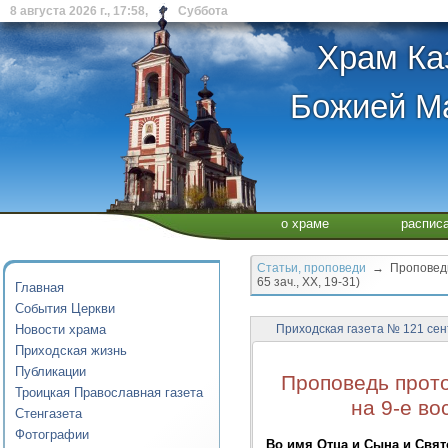
8 августа 2026 г., 17:58, Суббота
Храм Ка
Божией Ма
о храме
распис
Статьи, проповеди
→ Проповедь 
65 зач., XX, 19-31)
Главная
События Церкви
Новости храма
Приходская газета № 121 сен
Приходская жизнь
Публикации
Проповедь прот
Троицкая Православная газета
на 9-е во
Стенгазета
Фотографии
Во имя Отца и Сына и Свят