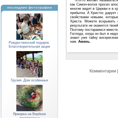
Кто-то желает называться
как Симон-волхв просил апос
последние фотографии
многие видят в Церкви и в х
прибытка. А Христос дарует 
свойствами новыми, которы
Христа. Можете вскрывать 
результате не окажется твое
Поэтому постараемся вместе 
Господа, когда он был в недо
знают уже тайну воскресени
нам.
Аминь
.
Рождественский подарок.
Благотворительная акция
Комментарии [
Грузия. Дом особенных
Ярмарка на Вербное
воскресенье