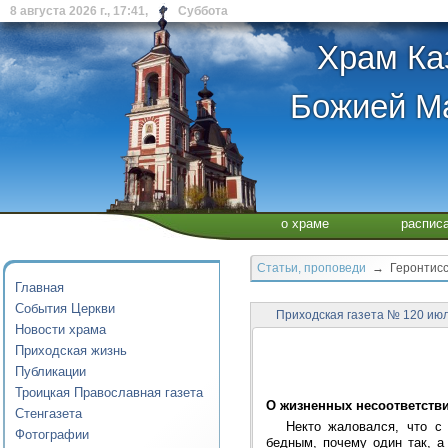
8 августа 2026 г., 17:41, Суббота
Храм Ка
Божией Ма
о храме
распис
Статьи, проповеди
→ Геронтисс
Главная
События Церкви
Приходская газета № 120 июл
Новости храма
Приходская жизнь
Публикации
Троицкая Православная газета
О жизненных несоответств
Стенгазета
Некто жаловался, что с
Фотографии
бедным, почему один так, а