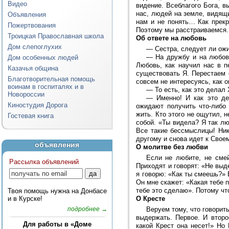
Видео
видение. Всеблагого Бога, в
нас, людей на земле, видящ
Объявления
нам и не понять… Как прекр
Пожертвования
Поэтому мы расстраиваемся.
Троицкая Православная школа
Об ответе на любовь
Дом слепоглухих
—
Сестра, следует ли ож
—
На дружбу и на любовь
Дом особенных людей
Любовь, как научил нас в п
Казачья община
существовать Я. Перестаем 
Благотворительная помощь
совсем не интересуясь, как о
воинам в госпиталях и в
—
То есть, как это делал 
Новороссии
—
Именно! И как это д
Киностудия Дорога
ожидают получить что-либо 
жить. Кто этого не ощутил,
Гостевая книга
собой. «Ты видела? Я так л
Все такие бессмыслицы! Ник
другому и снова идет к Свое
объявления
О молитве без любви
Если не любите, не сме
Рассылка объявлений
Приходят и говорят: «Не выде
я говорю: «Как ты смеешь?» 
Он мне скажет: «Какая тебе 
тебе это сделаю». Потому чт
Твоя помощь нужна на Донбасе
и в Курске!
О Кресте
подробнее →
Веруем тому, что говорит
выдержать. Первое. И второ
Для работы в «Доме
какой Крест она несет!» Но