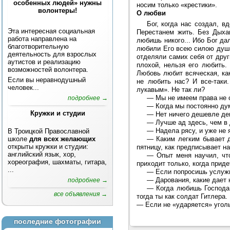
особенных людей» нужны
носим только «крестики».
волонтеры!
О любви
Бог, когда нас создал, 
Эта интересная социальная
Перестанем жить. Без Дыха
работа направлена на
любишь никого... Ибо Бог да
благотворительную
любили Его всею силою души 
деятельность для взрослых
отделяли самих себя от други
аутистов и реализацию
плохой, нельзя его любить.
возможностей волонтера.
Любовь любит всяческая, ка
Если вы неравнодушный
не любить нас? И все-таки
человек...
лукавым». Не так ли?
—
Мы не имеем права не 
подробнее →
—
Когда мы постоянно дум
Кружки и студии
—
Нет ничего дешевле ден
—
Лучше ад здесь, чем в
—
Надела рясу, и уже не 
В Троицкой Православной
школе
для всех желающих
—
Каким легким бывает д
открыты кружки и студии:
пятницу, как предписывает н
английский язык, хор,
—
Опыт меня научил, чт
хореография, шахматы, гитара,
приходит только, когда прид
...
—
Если попросишь услужи
—
Дарования, какие дает 
подробнее →
—
Когда любишь Господа,
все объявления →
тогда ты как солдат Гитлера.
—
Если не «ударяется» угол
последние фотографии