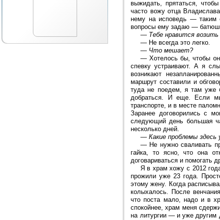
выжидать, прятаться, чтоб
часто вожу отца Владислава
нему на исповедь — таким с
вопросы ему задаю — батюшк
—
Тебе нравится возить
—
Не всегда это легко.
—
Что мешает?
—
Хотелось бы, чтобы он
спевку устраивают. А я сл
возникают незапланированн
маршрут составили и обгово
туда не поедем, я там уже 
добраться. И еще. Если 
транспорте, и в месте палом
Заранее договорились с мо
следующий день большая ча
несколько дней.
—
Какие проблемы здесь 
—
Не нужно сваливать пр
гайка, то ясно, что она о
договариваться и помогать др
Я в храм хожу с 2012 год
прожили уже 23 года. Прост
этому жену. Когда расписыва
колыхалось. После венчания
что поста мало, надо и в х
спокойнее, храм меня сдерж
на литургии — и уже другим