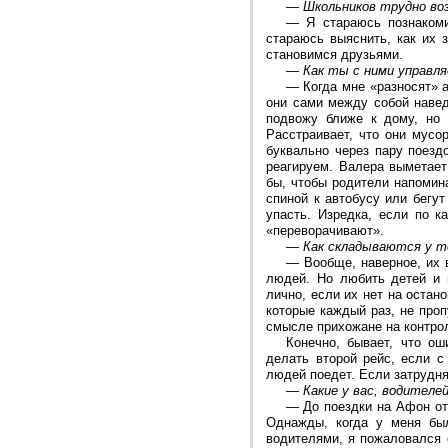
—
Школьников трудно во
—
Я стараюсь познаком
стараюсь выяснить, как их 
становимся друзьями.
—
Как ты с ними управл
—
Когда мне «разносят» 
они сами между собой наве
подвожу ближе к дому, но 
Расстраивает, что они мусо
буквально через пару поездо
реагируем. Валера выметает
бы, чтобы родители напомина
спиной к автобусу или бегут
упасть. Изредка, если по к
«переворачивают».
—
Как складываются у т
—
Вообще, наверное, их 
людей. Но любить детей и 
лично, если их нет на остан
которые каждый раз, не проп
смысле прихожане на контро
Конечно, бывает, что о
делать второй рейс, если с
людей поедет. Если затрудн
—
Какие у вас, водителе
—
До поездки на Афон от
Однажды, когда у меня был
водителями, я пожаловался о