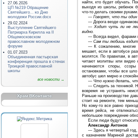
найти, кто будет обучать. П
27.06.2026
выходя из школы, ребенок б
ЦП №219 Обращение
что-то делать своими руками
Святейшего... ко Дню
молодежи России.docx
—
Говорят, что ты один
—
Дорога везде одинакова
29.02.2024
—
Ходит чуть ли не лег
Выступление Святейшего
видно.
Патриарха Кирилла на II
—
Всегда видел, фарами 
Общемосковском
православном молодежном
—
Сам ты любишь ездить
форуме
—
К сожалению, многие 
мешает, если в автобусе раз
01.07.2023
молятся. По правилам, в ав
Объединенная пастырская
читают молитвы или видео с
конференция прошла в стенах
Троицкой православной
начинаются споры, ссоры
школы
остановками, чтобы все шло
автобус шел мирно и спокойн
все новости →
—
Что нужно делать, чт
—
Следить за техникой. Н
вовремя не устранять неисп
Храм ВКонтакте
Раньше на производстве дава
стоит на ремонте, тем меньш
Но кому-то все равно прихо
время рейса, не отвлекатьс
небольшое повреждение обхо
Если люди будут относить
Александр Антонов
—
Здесь я четвертый год
с казначеем Мариной достав