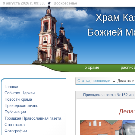
9 августа 2026 г., 09:33, Воскресенье
Храм Ка
Божией Ма
о храме
распис
Статьи, проповеди
→ Делатели в
Главная
События Церкви
Приходская газета № 152 ию
Новости храма
Приходская жизнь
Дела
Публикации
Троицкая Православная газета
Стенгазета
Фотографии