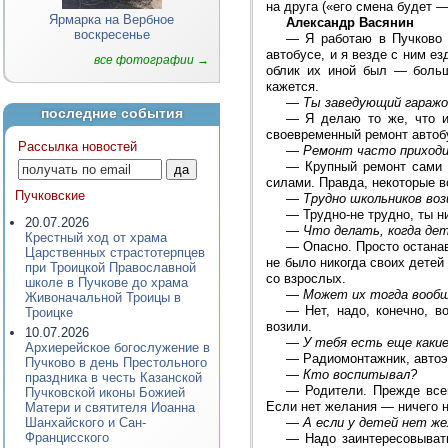
на друга («его смена будет 
Ярмарка на Вербное
Александр Васянин
воскресенье
—
Я работаю в Пучково 
автобусе, и я везде с ним е
все фотографии →
облик их иной был — больше
кажется.
—
Ты заведующий гаражо
последние события
—
Я делаю то же, что и
своевременный ремонт автоб
Рассылка новостей
—
Ремонт часто приход
—
Крупный ремонт сами 
силами. Правда, некоторые в
Пучковские
—
Трудно школьников во
—
Трудно-не трудно, ты н
20.07.2026
—
Что делать, когда де
Крестный ход от храма
—
Опасно. Просто остана
Царственных страстотерпцев
не было никогда своих детей 
при Троицкой Православной
со взрослых.
школе в Пучкове до храма
—
Может их тогда вообщ
Живоначальной Троицы в
—
Нет, надо, конечно, в
Троицке
возили.
10.07.2026
—
У тебя есть еще каки
Архиерейское богослужение в
—
Радиомонтажник, автоэ
Пучково в день Престольного
—
Кто воспитывал?
праздника в честь Казанской
—
Родители. Прежде все
Пучковской иконы Божией
Если нет желания — ничего н
Матери и святителя Иоанна
Шанхайского и Сан-
—
А если у детей нет же
Францисского
—
Надо заинтересовыват