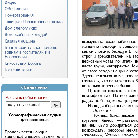
Видео
Объявления
Пожертвования
Троицкая Православная школа
Дом слепоглухих
Дом особенных людей
Казачья община
возмущала «расслабленност
женщина подходит к священни
Благотворительная помощь
как он с кем-то беседует). 
воинам в госпиталях и в
строг и требователен, на э
Новороссии
церковный устав почитали, п
Киностудия Дорога
часто грубо, некорректно. М
Гостевая книга
от этого осадок на душе ост
Здесь невозможно без посла
казалось, что если человек 
не только телесная бывает.
объявления
Я, можно сказать, стоял
некомфортные. Но все равно
Рассылка объявлений
радостно было, когда до цел
Из-под забора поначалу п
—
Это как?
Хореографическая студия
—
Техника была никакая.
для взрослых
грузовой «бычок» — развалю
на чем было добираться до
возрождать, рессоры менят
Продолжается набор в
«железки», Устиныч что-то 
хореографическую студию для