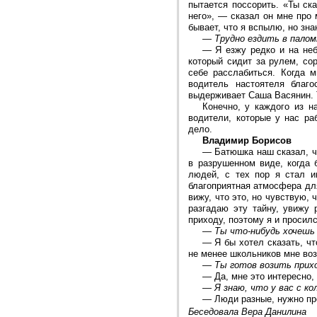
пытается поссорить. «Ты ска
него», — сказал он мне про 
бывает, что я вспылю, но зна
—
Трудно ездить в палом
—
Я езжу редко и на не
который сидит за рулем, сор
себе расслабиться. Когда 
водитель настоятеля благ
выдерживает Саша Васянин. Т
Конечно, у каждого из н
водители, которые у нас р
дело.
Владимир Борисов
—
Батюшка наш сказал, ч
в разрушенном виде, когда 
людей, с тех пор я стал и
благоприятная атмосфера для
вижу, что это, но чувствую, 
разгадаю эту тайну, увижу
приходу, поэтому я и просил
—
Ты что-нибудь хочешь
—
Я бы хотел сказать, ч
не менее школьников мне воз
—
Ты готов возить прихо
—
Да, мне это интересно,
—
Я знаю, что у вас с 
—
Люди разные, нужно про
Беседовала Вера Данилина