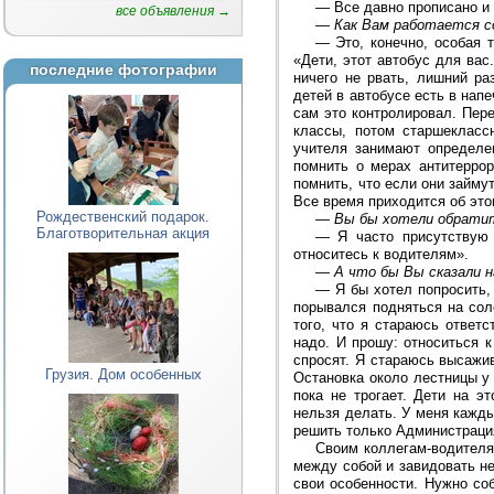
—
Все давно прописано и
все объявления →
—
Как Вам работается с
—
Это, конечно, особая 
«Дети, этот автобус для вас
последние фотографии
ничего не рвать, лишний ра
детей в автобусе есть в нап
сам это контролировал. Пер
классы, потом старшекласс
учителя занимают определе
помнить о мерах антитерро
помнить, что если они займу
Все время приходится об это
Рождественский подарок.
—
Вы бы хотели обрати
Благотворительная акция
—
Я часто присутствую
относитесь к водителям».
—
А что бы Вы сказали 
—
Я бы хотел попросить,
порывался подняться на сол
того, что я стараюсь ответс
надо. И прошу: относиться 
спросят. Я стараюсь высажив
Грузия. Дом особенных
Остановка около лестницы у
пока не трогает. Дети на э
нельзя делать. У меня кажды
решить только Администраци
Своим коллегам-водителя
между собой и завидовать не
свои особенности. Нужно со