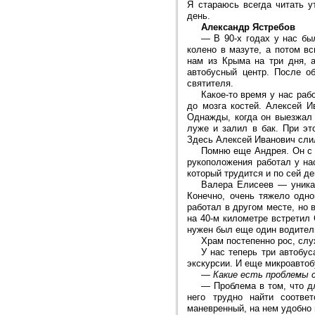
Я стараюсь всегда читать у
день.
Александр Ястребов
—
В 90-х годах у нас б
колено в мазуте, а потом в
нам из Крыма на три дня, 
автобусный центр. После о
святителя.
Какое-то время у нас раб
до мозга костей. Алексей И
Однажды, когда он выезжал 
луже и залил в бак. При эт
Здесь Алексей Иванович слил
Помню еще Андрея. Он с
рукоположения работал у на
который трудится и по сей де
Валера Елисеев — уникал
Конечно, очень тяжело одн
работал в другом месте, но 
на 40-м километре встретил 
нужен был еще один водитель
Храм постепенно рос, слу
У нас теперь три автобус
экскурсии. И еще микроавтоб
—
Какие есть проблемы 
—
Проблема в том, что д
него трудно найти соотве
маневренный, на нем удобно 