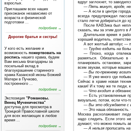
вдруг заглохнет, то заводилс
взрослых.
—
Пять минут, вроде, не
Приглашаем всех наших
—
А если в центре города
прихожанок независимо от
всегда предупреждал пасса
возраста и физической
стало легче добираться до х
подготовки ...
После КАВЗика был непло
подробнее →
сказать, мы за этим долго в
Длительное время я рабо
Дорогие братья и сестры!
хороший водитель, ответстве
А вот желтый автобус — 
У кого есть желание и
—
Трудно ездить на бол
возможность
пожертвовать на
—
Плохо, когда отвлека
роспись
нашего храма, будем
размяться. Обязательно в 
Вам весьма благодарны за
планировать остановки, за
посильный вклад в
всем звукам, которые машина 
благоукрашение старинного
—
Вы по-прежнему возит
храма Казанской иконы Божией
—
Я уже много где побыва
Матери в Пучково,
Сейчас в храме новая техник
построенного ...
какая! И к тому же те люди,
подробнее →
—
Что входит в обязанн
—
Есть установленные пр
Экспозиция
"Романовы.
визуально, потом, если что-т
Венец Мученичества"
—
Вы это обсуждаете с 
доступна для просмотра в
—
Это наша обязанность. 
Троицкой Православной школе
Москва расхолаживает люде
для всех желающих в любое
надо следить. Если этого н
время ...
думают, что можно помыть ав
подробнее →
—
А нельзя прописать на