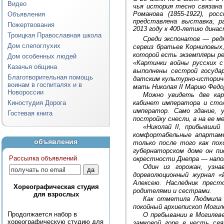
Видео
чья история тесно связана
Романова (1855-1922), рос
Объявления
представлена выставка, р
Пожертвования
2013 году к 400-летию дина
Троицкая Православная школа
Среди экспонатов — ред
Дом слепоглухих
сервиз братьев Корниловых
которой есть экземпляры р
Дом особенных людей
«Картинки войны русских с
Казачья община
выполнены сестрой государ
Благотворительная помощь
датским культурно-историч
воинам в госпиталях и в
мать Николая II Марию Федо
Новороссии
Можно увидеть две кар
Киностудия Дорога
кабинет императора и стол
император. Само здание, 
Гостевая книга
постройку снесли, а на ее 
«Николай II, прибывший
комфортабельные апартаме
объявления
только после того как пох
губернаторском доме он пи
Рассылка объявлений
окрестности Днепра — напо
Один из горожан, узн
дореволюционный журнал «
Алексею. Наследник прест
Хореографическая студия
родителями и сестрами.
для взрослых
Как отметила Людмила Т
покойный архиепископ Могил
Продолжается набор в
О пребывании в Могилев
хореографическую студию для
замковой горе в честь с