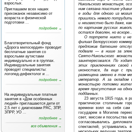
взрослых.
Никольского монастыря, ос
ним связана поистине удиви
Приглашаем всех наших
прихожанок независимо от
е годы для одного из моги
возраста и физической
пришлось немало потрудитьс
подготовки ...
и неизвестно было даже, ка
по картинам русских живопи
подробнее →
остался доволен, но вскоре
О портрете никто и не 
филиал Белорусского комме
Благотворительный фонд
предложив батюшке отслу
«Дорога милосердия» проводит
подвале — в нише за элек
бесплатные занятия со
Свято-Никольского монаст
взрослыми аутистами
индивидуально и в группах.
заинтересовался. По хода
Индивидуальные занятия
этих приключениях своей 
проводят специалисты:
иконостасе, да еще с при
логопед-дефектолог и ...
размещена именно в том ме
император. А за окладом 
подробнее →
монастырю потомки жителя
время присутствия на одно
подданных.
На индивидуальные платные
23 августа 1915 года, в 
занятия в «Дом особенных
практически столичным гор
людей» приглашаются дети от
2,5 лет с диагнозами РАС, ЗПР,
времени взял на себя сам 
ЗПРР, УО ...
государем в Могилев перее
свет, миссии и посольства е
подробнее →
согласовывались дипломат
все объявления →
спектаклей, устраивались
нескольких ведущих театров