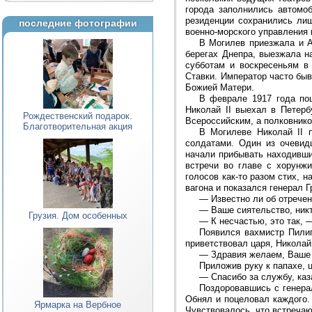
города заполнились автомо
резиденции сохранились лиш
последние фотографии
военно-морского управления 
В Могилев приезжала и А
берегах Днепра, выезжала н
субботам и воскресеньям в
Ставки. Император часто быв
Божией Матери.
В феврале 1917 года по
Николай II выехал в Петерб
Рождественский подарок.
Всероссийским, а полковник
Благотворительная акция
В Могилеве Николай II 
солдатами. Один из очевид
начали прибывать находивши
встречи во главе с хорунж
голосов как-то разом стих, 
вагона и показался генерал 
—
Известно ли об отрече
—
Ваше сиятельство, никт
Грузия. Дом особенных
—
К несчастью, это так, 
Появился вахмистр Пилип
приветствовал царя, Николай 
—
Здравия желаем, Ваше
Приложив руку к папахе, 
—
Спасибо за службу, каз
Поздоровавшись с генера
Обнял и поцеловал каждого.
Ярмарка на Вербное
Чувствовалось, что встреч