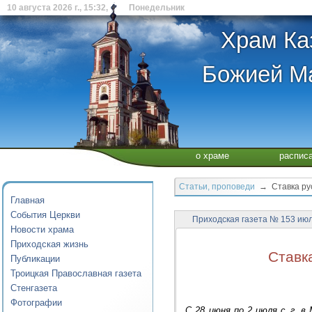
10 августа 2026 г., 15:32, Понедельник
Храм Ка
Божией Ма
о храме
распис
Статьи, проповеди
→ Ставка рус
Главная
События Церкви
Приходская газета № 153 июл
Новости храма
Приходская жизнь
Ставк
Публикации
Троицкая Православная газета
Стенгазета
Фотографии
С 28 июня по 2 июля с. г. 