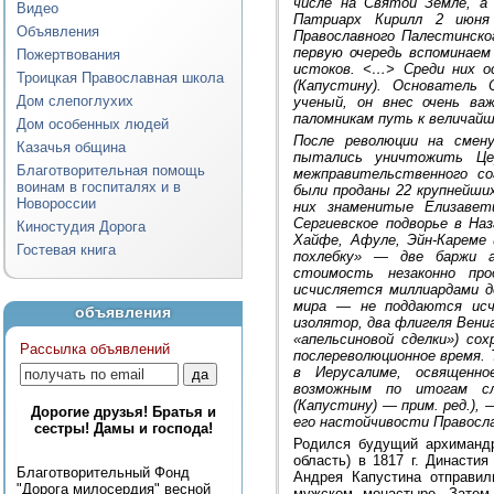
числе на Святой Земле, а
Видео
Патриарх Кирилл 2 июня 
Объявления
Православного Палестинск
первую очередь вспоминаем
Пожертвования
истоков. <…> Среди них о
Троицкая Православная школа
(Капустину). Основатель
Дом слепоглухих
ученый, он внес очень ва
паломникам путь к величай
Дом особенных людей
После революции на смен
Казачья община
пытались уничтожить Це
Благотворительная помощь
межправительственного со
воинам в госпиталях и в
были проданы 22 крупнейши
Новороссии
них знаменитые Елизавети
Сергиевское подворье в На
Киностудия Дорога
Хайфе, Афуле, Эйн-Кареме 
Гостевая книга
похлебку» — две баржи а
стоимость незаконно про
исчисляется миллиардами д
мира — не поддаются исчи
объявления
изолятор, два флигеля Вени
«апельсиновой сделки») со
Рассылка объявлений
послереволюционное время. Т
в Иерусалиме, освященн
возможным по итогам сл
(Капустину) — прим. ред.),
Дорогие друзья! Братья и
его настойчивости Правосла
сестры! Дамы и господа!
Родился будущий архимандр
область) в 1817 г. Династи
Благотворительный Фонд
Андрея Капустина отправи
"Дорога милосердия" весной
мужском монастыре. Затем