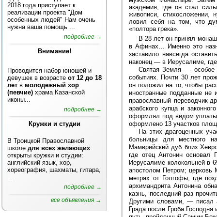
2018 года приступает к
академия, где он стал силь
реализации проекта "Дом
живописи, стихосложении, 
особенных людей" Нам очень
ловил себя на том, что ду
нужна ваша помощь ...
«полтора грека».
подробнее →
В 28 лет он принял монаш
в Афинах… Именно это назн
Внимание!
заставило навсегда оставит
наконец — в Иерусалиме, гд
Святая Земля — особое 
Проводится набор юношей и
событиях. Почти 30 лет про
девушек в возрасте
от 12 до 18
лет
в
молодежный хор
он положил на то, чтобы ра
(певчие)
храма Казанской
иностранные подданные не 
иконы...
православный переводчик-др
арабского купца и законног
подробнее →
оформлял под видом уплаты 
Кружки и студии
оформлено 13 участков площ
На этих драгоценных уча
больницы для местного на
В Троицкой Православной
Мамврийский дуб близ Хевро
школе
для всех желающих
где отец Антонин основал 
открыты кружки и студии:
английский язык, хор,
Иерусалиме колокольней в 6
хореография, шахматы, гитара,
апостолом Петром; церковь 
...
метрах от Голгофы, где поз
архимандрита Антонина обна
подробнее →
казнь, последний раз прочи
все объявления →
Другими словами, — писал 
Града после Гроба Господня
путь, пройденный Самим Бож