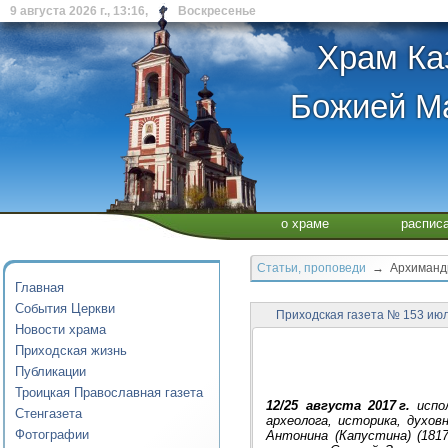
9 августа 2026 г., 13:16, Воскресенье
Храм Ка
Божией Ма
о храме
распис
Статьи, проповеди
→ Архимандри
Главная
События Церкви
Приходская газета № 153 июл
Новости храма
Приходская жизнь
Публикации
Троицкая Православная газета
12/25 августа 2017 г.
испол
Стенгазета
археолога, историка, духов
Фотографии
Антонина (Капустина) (181