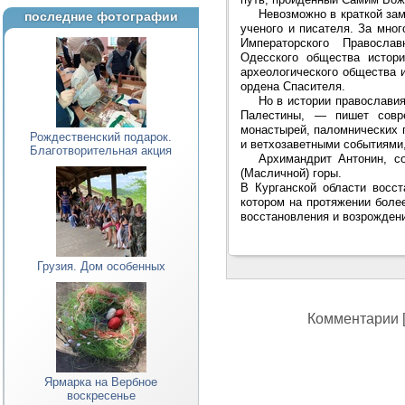
Невозможно в краткой зам
последние фотографии
ученого и писателя. За мно
Императорского Православ
Одесского общества истори
археологического общества 
ордена Спасителя.
Но в истории православи
Палестины, — пишет совре
монастырей, паломнических 
Рождественский подарок.
и ветхозаветными событиями
Благотворительная акция
Архимандрит Антонин, с
(Масличной) горы.
В Курганской области восс
котором на протяжении боле
восстановления и возрожден
Грузия. Дом особенных
Комментарии [
Ярмарка на Вербное
воскресенье