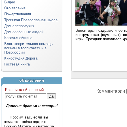
Видео
Объявления
Пожертвования
Троицкая Православная школа
Дом слепоглухих
Волонтеры поздравили ее н
Дом особенных людей
инструментах (шумелках), п
Казачья община
игры. Праздник получился к
Благотворительная помощь
воинам в госпиталях и в
Новороссии
Киностудия Дорога
Гостевая книга
объявления
Рассылка объявлений
Комментарии [
Дорогие братья и сестры!
Просим вас, если вы
желаете поблагодарить
Божию Матерь и святых за