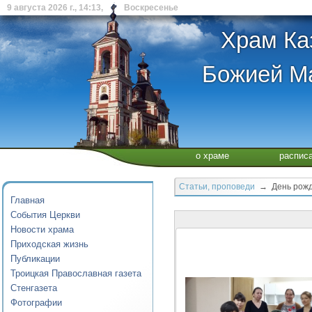
9 августа 2026 г., 14:13, Воскресенье
Храм Ка
Божией Ма
о храме
распис
Статьи, проповеди
→ День рожд
Главная
События Церкви
Новости храма
Приходская жизнь
Публикации
Троицкая Православная газета
Стенгазета
Фотографии