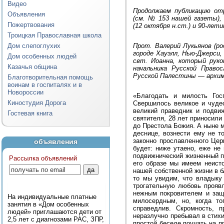
Видео
Продолжаем публикацию от
Объявления
(см. № 153 нашей газеты),
Пожертвования
(12 октября н.ст.) и 90-лет
Троицкая Православная школа
Дом слепоглухих
Прот. Валерий Лукьянов (ро
городе Хауэлл, Нью-Джерси
Дом особенных людей
свт. Иоанна, который руко
Казачья община
начальника Русской Право
Русской Палестины — архим.
Благотворительная помощь
воинам в госпиталях и в
Новороссии
«Благодать и милость Гос
Киностудия Дорога
Свершилось великое и чуде
великий праведник и подви
Гостевая книга
святителя, 28 лет приносили
до Престола Божия. А ныне 
деснице, вознести ему не т
законно прославленного Цер
объявления
будет: ниже утаено, еже не
подвижнический жизненный п
Рассылка объявлений
его образе мы имеем неист
нашей собственной жизни в 
то мы увидим, что владыку
трогательную любовь проявл
нежным покровителем и защ
На индивидуальные платные
милосердным, но, когда то
занятия в «Дом особенных
справедлив. Скромность, 
людей» приглашаются дети от
неразлучно пребывал в стихи
2,5 лет с диагнозами РАС, ЗПР,
простой беседе поучать на п