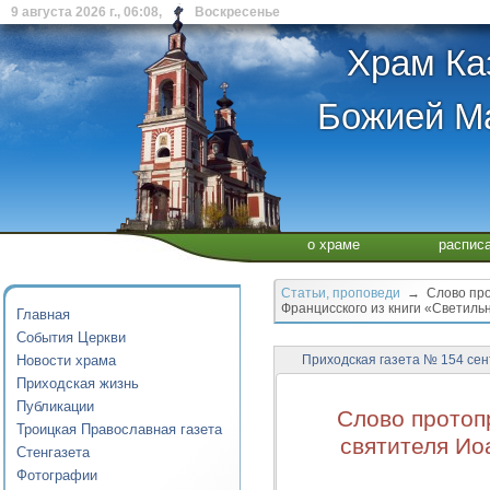
9 августа 2026 г., 06:08, Воскресенье
Храм Ка
Божией Ма
о храме
распис
Статьи, проповеди
→ Слово прот
Францисского из книги «Светиль
Главная
События Церкви
Новости храма
Приходская газета № 154 сен
Приходская жизнь
Публикации
Слово протоп
Троицкая Православная газета
святителя Ио
Стенгазета
Фотографии