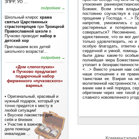
ЗПРР, УО ...
упокоения раннехристианск
подробнее →
Божиих. Всем этим влады
постоянно соучаствуя в су
Школьный клирос
храма
прощение у Господа. <…> По
святых Царственных
напротив, умножились с у
страстотерпцев
при
Троицкой
растерянных и потерянны
Православной школе
в
совершиться? Несомненно,
Пучково проводит
набор в
единственное, что он мог де
детский хор
только удовлетворить, но и
особую благодать, ответно
Приглашаем всех детей
сердечной и умной, помощь
школьного возраста!...
были даны какие-то особые
подробнее →
полнейшая мера Божественны
утопает в безнравственности
«Дом слепоглухих»
<…> Вместо уныния нам сейч
в Пучково предлагает
наше отношение к ее правил
подарочный набор
таинствам ее. Взирая на н
фирменного «пучковского»
молитвенной настроенности, 
варенья
.
вании нам в ней порядка, се
обретении через нее тихой 
• Оригинальный, красивый и
славного новоявленного угод
нужный подарок, который уж
точно придется к месту в
любой ситуации!
• Вкусное лакомство для
себя и близких
• Участие в важном
деле помощи
инвалидам
...
Комментарии [