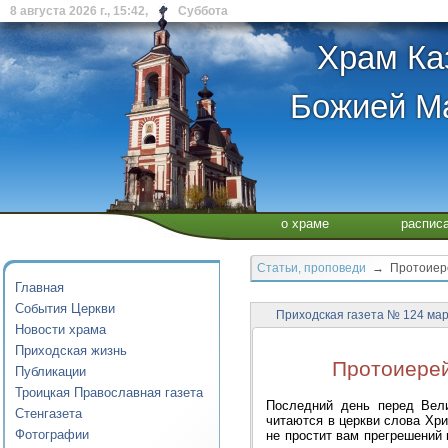
8 августа 2026 г., 15:42, Суббота
Храм Ка
Божией Ма
о храме
распис
Статьи, проповеди
→ Протоиере
Главная
События Церкви
Приходская газета № 124 мар
Новости храма
Приходская жизнь
Протоиере
Публикации
Троицкая Православная газета
Последний день перед Вел
Стенгазета
читаются в церкви слова Хри
Фотографии
не простит вам прегрешений 