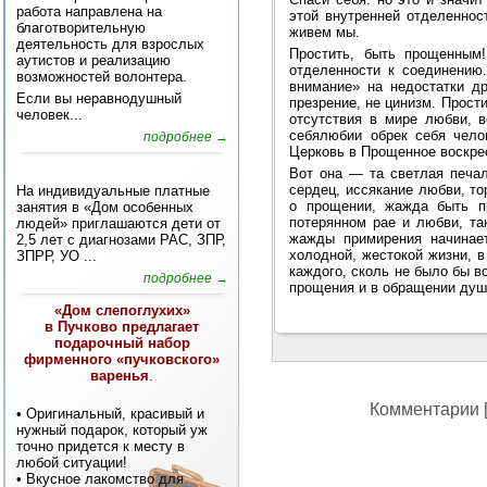
работа направлена на
этой внутренней отделеннос
благотворительную
живем мы.
деятельность для взрослых
Простить, быть прощенным!
аутистов и реализацию
отделенности к соединению
возможностей волонтера.
внимание» на недостатки д
Если вы неравнодушный
презрение, не цинизм. Прост
человек...
отсутствия в мире любви, 
себялюбии обрек себя чело
подробнее →
Церковь в Прощенное воскресе
Вот она — та светлая печал
сердец, иссякание любви, т
На индивидуальные платные
о прощении, жажда быть пр
занятия в «Дом особенных
потерянном рае и любви, та
людей» приглашаются дети от
жажды примирения начинае
2,5 лет с диагнозами РАС, ЗПР,
холодной, жестокой жизни, в
ЗПРР, УО ...
каждого, сколь не было бы в
подробнее →
прощения и в обращении душ
«Дом слепоглухих»
в Пучково предлагает
подарочный набор
фирменного «пучковского»
варенья
.
Комментарии [
• Оригинальный, красивый и
нужный подарок, который уж
точно придется к месту в
любой ситуации!
• Вкусное лакомство для