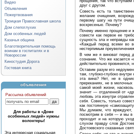
прощения, так что вступаем
Видео
друг с другом.
Объявления
Совесть есть та таинственн
Пожертвования
желание очищения, возрожде
первому шагу на пути очищ
Троицкая Православная школа
воскресенью. Почему?
Дом слепоглухих
Почему именно прощение и ж
Дом особенных людей
совести как первое ее треб
сущность зла и неправды ка
Казачья община
«Каждый перед всеми во вс
Благотворительная помощь
нестерпимым преувеличением
воинам в госпиталях и в
В чем же я виноват перед 
Новороссии
сознание. Что же касается «
Киностудия Дорога
действительно провинился, н
Гостевая книга
Оставим разум его недоумен
там, глубоко-глубоко внутри 
эта вина? Нет, не в одних
пререканиях, не в мелочных 
объявления
самой моей жизни, насквозь
значит — отдаленной от «др
Рассылка объявлений
любовь эта изнутри отравле
себя. Совесть, только сове
как постоянную «самозащиту»
Мы думаем, что враждуют, 
Для работы в «Доме
посмотрим в себя — и мы в 
особенных людей» нужны
проходит и на которую ухо
волонтеры!
слухом правду слов Достоев
Достоевского сказанных свят
Эта интересная социальная
Спаси себя: но это и значи