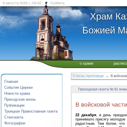
8 августа 2026 г., 19:42, Суббота
Храм Ка
Божией Ма
о храме
распис
Статьи, проповеди
→ В войсково
Главная
События Церкви
Приходская газета № 91 янва
Новости храма
Приходская жизнь
В войсковой част
Публикации
Троицкая Православная газета
22 декабря
, в день праздн
Стенгазета
принимало присягу молодое 
Фотографии
радостным. Тем более, что