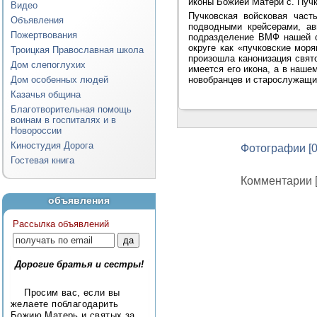
иконы Божией Матери с. Пучк
Видео
Пучковская войсковая част
Объявления
подводными крейсерами, ав
Пожертвования
подразделение ВМФ нашей с
округе как «пучковские моря
Троицкая Православная школа
произошла канонизация свят
Дом слепоглухих
имеется его икона, а в наш
Дом особенных людей
новобранцев и старослужащи
Казачья община
Благотворительная помощь
воинам в госпиталях и в
Новороссии
Киностудия Дорога
Фотографии [0
Гостевая книга
Комментарии [
объявления
Рассылка объявлений
Дорогие братья и сестры!
Просим вас, если вы
желаете поблагодарить
Божию Матерь и святых за