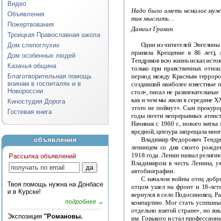
Видео
Надо было иметь немалое муж
Объявления
так мыслить…
Пожертвования
Даниил Гранин
Троицкая Православная школа
Один из читателей Энгелины 
Дом слепоглухих
приняла Крещение в 86 лет),
Дом особенных людей
Тендряков всю жизнь искал исток
Казачья община
только при нравственных отнош
Благотворительная помощь
период между Красным террором
воинам в госпиталях и в
создавший наиболее известные п
Новороссии
стол», писал не развлекательные
как и чем мы жили в середине XX
Киностудия Дорога
этого не поймут». Сын прокурор
Гостевая книга
годы почти непрерывных атеист
Начиная с 1960 г., нового витка
вредной, цензура запрещала мно
объявления
Владимир Федорович Тендряк
ленинцем со дня своего рожден
1918 года. Ленин назвал религию
Рассылка объявлений
Владимиром в честь Ленина, ум
автобиографии.
С началом войны отец добро
Твоя помощь нужна на Донбасе
отцом ушел на фронт и 18-летн
и в Курске!
вернулся в село Подосиновец. Р
подробнее →
компартию. Мог стать успешны
отдельно взятой стране», но вз
Экспозиция
"Романовы.
им. Горького и стал профессион