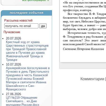
все фотографии →
«Не на сверхъестественное ли м
что Его учение, созданная Им Ц
профессора, и автора.
последние события
Все творчество В. Ф. Тендр
бесконечно блуждать в лабиринта
Рассылка новостей
мир, тот свет, Небесное Царство
будет братство, а значит — рав
выберешь, человек: добро или зл
Пучковские
Историческая точность, ху
Ф. Тендрякова в ряд больших р
20.07.2026
сам писатель? Это знает ли
Крестный ход от храма
неисповедимой Своей милости!
Царственных страстотерпцев
Светлана Петровна Калихова
при Троицкой Православной
школе в Пучкове до храма
Живоначальной Троицы в
Троицке
10.07.2026
Архиерейское богослужение в
Пучково в день Престольного
праздника в честь Казанской
Пучковской иконы Божией
Комментарии [
Матери и святителя Иоанна
Шанхайского и Сан-
Францисского
27.06.2026
ЦП №219 Обращение
Святейшего... ко Дню
молодежи России.docx