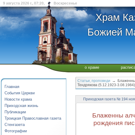
9 августа 2026 г., 07:20, Воскресенье
Храм Ка
Божией Ма
о храме
распис
Статьи, проповеди
→ Блаженны а
Тендрякова (5.12.1923-3.08.1984)
Главная
События Церкви
Новости храма
Приходская газета № 194 ноя
Приходская жизнь
Публикации
Блаженны алч
Троицкая Православная газета
рождения писа
Стенгазета
Фотографии