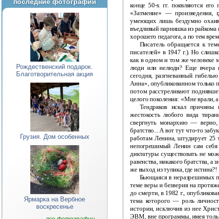
последние фотографии
конце 50-х гг. появляются его
«Затмение» — произведения, г
умеющих лишь бездумно охаива
въедливый парнишка из райкома к
хорошего педагога, а по тем врем
Писатель обращается к тем
писателей» в 1947 г.). Но слиш
как в одном и том же человеке 
Рождественский подарок.
люди или нелюди? Еще вчера г
Благотворительная акция
сегодня, разгневанный гибелью
Анна», опубликованном только п
потом расстреливают поднявшег
целого поколения: «Мне врали, а
Тендряков искал причины к
жестокость любого вида тирани
свергнуть монархию — верно, 
братство... А вот тут что-то заб
Грузия. Дом особенных
работам Ленина, штудирует 25 т
непогрешимый Ленин сам себя м
диктатуры существовать не може
равенства, никакого братства, а 
же выход из тупика, где истина?!
Бьющаяся в неразрешимых пр
теме веры и безверия на протяж
до смерти, в 1982 г., опубликов
Ярмарка на Вербное
тема которого — роль личнос
воскресенье
истории, исключив из нее Христ
ЭВМ, вне программы, имея толь