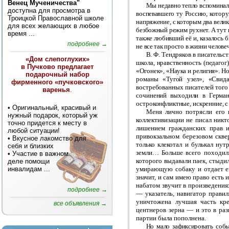
Венец Мученичества"
Мы недавно тепло вспоминали
доступна для просмотра в
воспевавшего ту Россию, котору
Троицкой Православной школе
напряжение, с которым два велик
для всех желающих в любое
безбожный режим рухнет. А тут н
время ...
также любивший её и, казалось б
подробнее →
не все так просто в жизни челове
В. Ф. Тендряков в писательст
«Дом слепоглухих»
школа, нравственность (педагог
в Пучково предлагает
«Огонек», «Наука и религия». Н
подарочный набор
романы «Тугой узел», «Свид
фирменного «пучковского»
востребованных писателей того
варенья
.
сочинений выходили в Герман
остроконфликтные, искренние, с
• Оригинальный, красивый и
Меня лично потрясли его 
нужный подарок, который уж
коллективизации не писал никт
точно придется к месту в
лишением гражданских прав 
любой ситуации!
привокзальном березовом сквер
• Вкусное лакомство для
только клекотал и булькал ну
себя и близких
земли… Больше всего походили
• Участие в важном
которого выдавали паек, стыдил
деле помощи
инвалидам
...
умирающую собаку и отдает е
значит, и сам имею право есть 
набатом звучит в произведениях
подробнее →
— указатель, навигатор прави
уничтожена лучшая часть кре
все объявления →
центнеров зерна — и это в раз
партии была пополнена.
Но мало зафиксировать соб