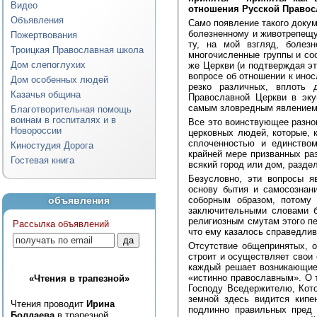
Видео
отношения Русской Правос
Объявления
Само появление такого докум
болезненному и животрепещу
Пожертвования
ту, на мой взгляд, болез
Троицкая Православная школа
многочисленные группы и со
Дом слепоглухих
же Церкви (и подтверждая эт
вопросе об отношении к ино
Дом особенных людей
резко различных, вплоть 
Казачья община
Православной Церкви в эку
самым зловредным явлением
Благотворительная помощь
воинам в госпиталях и в
Все это воинствующее разн
Новороссии
церковных людей, которые, 
сплоченностью и единством
Киностудия Дорога
крайней мере призванных раз
Гостевая книга
всякий город или дом, раздел
Безусловно, эти вопросы я
основу бытия и самосознан
объявления
соборным образом, потому 
заключительными словами б
религиозным смутам этого пе
Рассылка объявлений
что ему казалось справедливы
Отсутствие общепринятых, 
строит и осуществляет свои 
каждый решает возникающие 
«истинно православным». О т
«Чтения в трапезной»
Господу Вседержителю, Кото
земной здесь видится кипе
Чтения проводит
Ирина
подлинно правильных пред Б
Болдаева
в трапезной