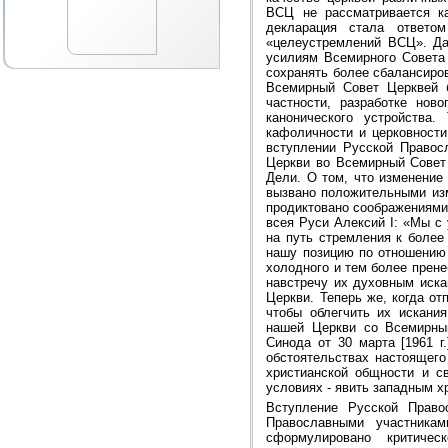
ВСЦ не рассматривается ка
декларация стала ответо
«целеустремлений ВСЦ». Да
усилиям Всемирного Совета 
сохранять более сбалансиро
Всемирный Совет Церквей 
частности, разработке нов
канонического устройства
кафоличности и церковности
вступлении Русской Правос
Церкви во Всемирный Совет 
Дели. О том, что изменение
вызвано положительными изм
продиктовано соображениями 
всея Руси Алексий I: «Мы с 
на путь стремления к более
нашу позицию по отношению 
холодного и тем более прен
навстречу их духовным иска
Церкви. Теперь же, когда о
чтобы облегчить их искани
нашей Церкви со Всемирны
Синода от 30 марта [1961 г
обстоятельствах настоящего
христианской общности и с
условиях - явить западным х
Вступление Русской Право
Православными участника
сформулировано критиче