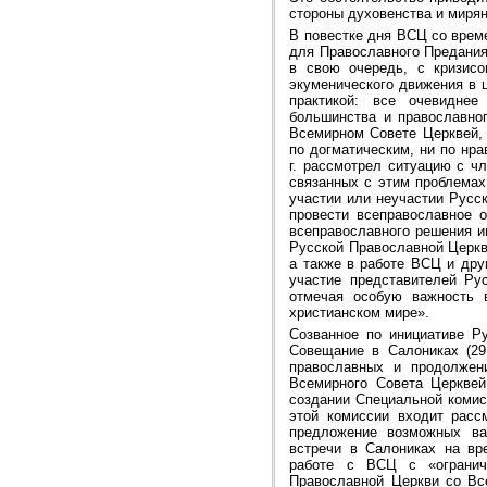
стороны духовенства и миря
В повестке дня ВСЦ со врем
для Православного Предания
в свою очередь, с кризисо
экуменического движения в 
практикой: все очевиднее
большинства и православног
Всемирном Совете Церквей, 
по догматическим, ни по нр
г. рассмотрел ситуацию с ч
связанных с этим проблемах
участии или неучастии Рус
провести всеправославное 
всеправославного решения и
Русской Православной Церкв
а также в работе ВСЦ и дру
участие представителей Ру
отмечая особую важность 
христианском мире».
Созванное по инициативе Р
Совещание в Салониках (29
православных и продолжен
Всемирного Совета Церквей
создании Специальной комис
этой комиссии входит расс
предложение возможных ва
встречи в Салониках на вр
работе с ВСЦ с «огранич
Православной Церкви со Вс