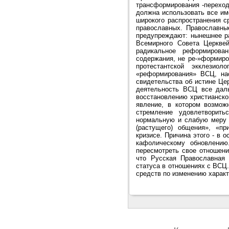
трансформирования -переход
должна использовать все и
широкого распространения с
православных. Православны
предупреждают: нынешнее р
Всемирного Совета Церкве
радикальное реформирова
содержания, не ре-»формиро
протестантской экклези
«реформирования» ВСЦ, на
свидетельства об истине Цер
деятельность ВСЦ все даль
восстановлению христианско
явление, в котором возмож
стремление удовлетворить
нормальную и слабую меру 
(растущего) общения», «пр
кризисе. Причина этого - в 
кафолическому обновлению
пересмотреть свое отношени
что Русская Православная 
статуса в отношениях с ВСЦ
средств по изменению харак