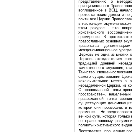
представлению о метода
принципиального Православн
воплощенное в ВСЦ, начало
протестантским делом и не 
почти все Церкви Православ
в настоящем экуменическом 
этом ракурсе - это вопро
христианского воссоедине
примирения. В протестант
православных основная экум
«равенства деноминации
межденоминационное урегул
Церковь не одна из многих 
Церковь отождествляет сво
традицией древней нераз
таинственного служения, та
Таинство священнослужени
самого существования Церкв
исключительное место в р
неразделенной Церкви, из к
С православной точки зрен
пространстве», нацеленн
православной точки зрен
существующих деноминациях
которой они произошли, и н
времени»... Не предполагае
вечной сути, которая только
по православному разумени
полноты христианского виден
Десятилетия, прошедшие пос