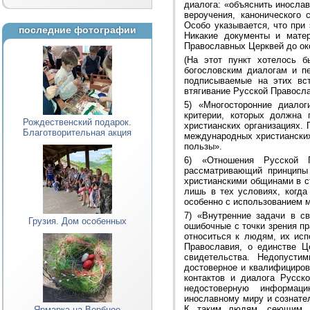
диалога: «объяснить иносла
вероучения, канонического
Особо указывается, что при
последние фотографии
Никакие документы и мате
Православных Церквей до ок
(На этот пункт хотелось б
богословским диалогам и пе
подписываемые на этих вст
втягивание Русской Правосла
5) «Многосторонние диало
критерии, которых должна
Рождественский подарок.
христианских организациях.
Благотворительная акция
международных христианских
пользы».
6) «Отношения Русской 
рассматривающий принципы
христианскими общинами в с
лишь в тех условиях, когда
особенно с использованием 
7) «Внутренние задачи в св
Грузия. Дом особенных
ошибочные с точки зрения п
относиться к людям, их ис
Православия, о единстве Ц
свидетельства. Недопусти
достоверное и квалифициров
контактов и диалога Русск
недостоверную информаци
инославному миру и сознате
К таким людям, сеющим с
Ярмарка на Вербное