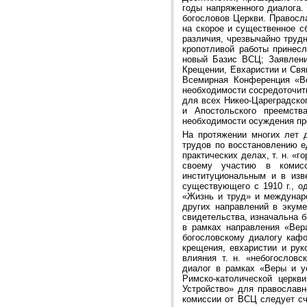
годы напряженного диалога.
богословов Церкви. Правосл
на скорое и существенное с
различия, чрезвычайно трудн
кропотливой работы принес
новый Базис ВСЦ; Заявлени
Крещении, Евхаристии и Свя
Всемирная Конференция «Ве
необходимости сосредоточить
для всех Никео-Цареградско
и Апостольского преемств
необходимости осуждения пр
На протяжении многих лет 
трудов по восстановлению е
практических делах, т. н. «
своему участию в комис
институциональным и в из
существующего с 1910 г., 
«Жизнь и труд» и междунар
других направлений в экуме
свидетельства, изначальна 
в рамках направления «Вер
богословскому диалогу кафо
крещения, евхаристии и рук
влияния т. н. «небогословс
диалог в рамках «Веры и у
Римско-католической церк
Устройство» для православн
комиссии от ВСЦ следует сч