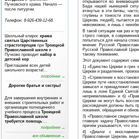
открываются во внимающей 
Пучковского храма. Начало —
Беда нашей нынешней ситуа
после литургии.
втянутых в эти битвы, часто
глубины и тонкости этих в
Церковь людей), пытается р
Телефон: 8-926-439-12-68.
невозможно, и лишь с неизб
В такой ситуации как раз и 
строго говоря, в современн
Школьный клирос
храма
попытаться для начала спокой
святых Царственных
мнение Русской Православ
страстотерпцев
при
Троицкой
Русской Православной Церк
Православной школе
в
такому пониманию.
Пучково проводит
набор в
детский хор
Этот документ содержит сем
Приглашаем всех детей
1) «Единство Церкви и грех
школьного возраста!...
Церкви и разделения, произо
подробнее →
2) «Стремление к восстано
Церкви пути «восстановления
Дорогие братья и сестры!
замысел и принадлежит само
лишь в лоне Единой Святой
неприемлемыми» и б) «Прав
Для завершения внутренних и
Церкви не могут быть воссо
внешних строительных работ и
расхождения должны быть пре
организации полноценного
покаяния, обращения и обнов
учебного процесса
Троицкой
3) «Православное свидетель
Православной школе
главную задачу Православн
требуется помощь
:...
причем указывается, что эта
подробнее →
4) «Диалог с инославием
все объявления →
Православная Церковь ведет