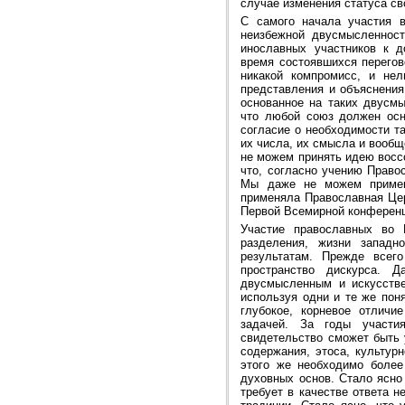
случае изменения статуса св
С самого начала участия 
неизбежной двусмысленност
инославных участников к д
время состоявшихся перегов
никакой компромисс, и не
представления и объяснения
основанное на таких двусмы
что любой союз должен осно
согласие о необходимости т
их числа, их смысла и вообщ
не можем принять идею вос
что, согласно учению Право
Мы даже не можем примени
применяла Православная Цер
Первой Всемирной конференци
Участие православных во 
разделения, жизни западн
результатам. Прежде всег
пространство дискурса. Д
двусмысленным и искусстве
используя одни и те же пон
глубокое, корневое отличи
задачей. За годы участи
свидетельство сможет быть 
содержания, этоса, культур
этого же необходимо более
духовных основ. Стало ясно
требует в качестве ответа н