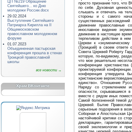
ЦП №219 Обращение
просто признание того, что 
Святейшего... ко Дню
по себе. Духовная ценнос
молодежи России.docx
слышать и отвечать на тел
29.02.2024
стороны и с самого нача
Выступление Святейшего
существенных расхождений 
Патриарха Кирилла на II
движении православные с
Общемосковском
инославное видение экумен
православном молодежном
движение в настоящее время
форуме
терпеливом действии в нем
Церкви к «экуменическому
01.07.2023
(Троицкий) в своем ответе
Объединенная пастырская
Совета Церквей Роберту Гар
конференция прошла в стенах
которую, по-видимому, разд
Троицкой православной
что мое решительно несогл
школы
конференции христианства 
проектируемой конференции.
все новости →
конференция утвердила б
христианские вероисповедан
единство». Отношение Русс
Храм ВКонтакте
Наряду со стремлением ис
опасности, скрывавшиеся в
вместе с рядом иных помест
Самой болезненной темой дл
Церквей. Бытие Православ
серьезные подозрения в воз
Соборная и Апостольская Це
настойчивой критики со сто
декларации», гарантировав
своей экклезиологии и при
качестве церквей различны