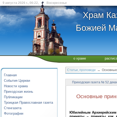
9 августа 2026 г., 06:22, Воскресенье
Храм Ка
Божией Ма
о храме
распис
Статьи, проповеди
→ Основные п
Главная
События Церкви
Приходская газета № 52 декаб
Новости храма
Приходская жизнь
Основные прин
Публикации
Троицкая Православная газета
Стенгазета
Юбилейным Архиерейским С
Фотографии
приняты – приняты как 