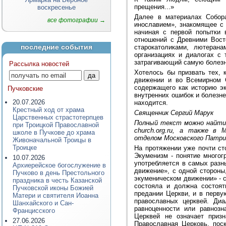
прещения...»
воскресенье
Далее в материалах Собор
все фотографии →
инославием», знакомящее с
начиная с первой попытки 
отношений с Древними Вост
последние события
старокатоликами, лютеран
организациях и диалогах с
затрагивающий самую болезн
Рассылка новостей
Хотелось бы призвать тех, 
движении и во Всемирном С
содержащего как историю эк
Пучковские
внутренних ошибок и болезне
20.07.2026
находится.
Крестный ход от храма
Священник Сергий Марук
Царственных страстотерпцев
Полный текст можно найти н
при Троицкой Православной
church.org.ru, а также в
школе в Пучкове до храма
отделом Московского Патри
Живоначальной Троицы в
Троицке
На протяжении уже почти ст
Экуменизм - понятие многог
10.07.2026
употребляется в самых разн
Архиерейское богослужение в
движение», с одной стороны
Пучково в день Престольного
экуменическом движении» - 
праздника в честь Казанской
состояла и должна состоят
Пучковской иконы Божией
предании Церкви, и в перву
Матери и святителя Иоанна
православных церквей. Ди
Шанхайского и Сан-
равноценности или равноз
Францисского
Церквей не означает приз
27.06.2026
Православная Церковь, пос