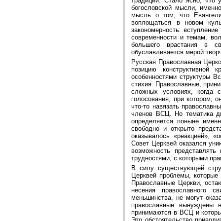
традиции. Стало ясно, что
богословской мысли, именно
мысль о том, что Евангели
воплощаться в новом куль
закономерность: вступление
современности и темам, во
большего врастания в с
обуславливается мерой творч
Русская Православная Церко
позицию конструктивной 
особенностями структуры В
стихия. Православные, прини
сложных условиях, когда 
голосования, при котором, о
что-то навязать православн
членов ВСЦ. Но тематика д
определяется поныне именн
свободно и открыто предст
оказывалось «реакцией», «
Совет Церквей оказался уни
возможность представлять
трудностями, с которыми пр
В силу существующей стру
Церквей проблемы, которые
Православные Церкви, оста
несения православного св
меньшинства, не могут ока
православные вынуждены н
принимаются в ВСЦ и которы
Это обстоятельство приводи