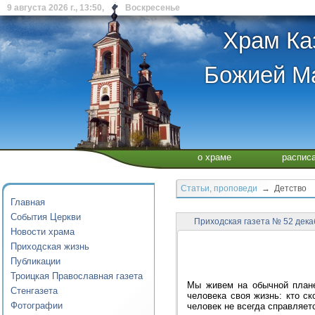
9 августа 2026 г., 13:50, Воскресенье
Храм Ка
Божией Ма
о храме
распис
Статьи, проповеди
→ Детство
Главная
События Церкви
Приходская газета № 52 декаб
Новости храма
Приходская жизнь
Публикации
Троицкая Православная газета
Мы живем на обычной планет
Стенгазета
человека своя жизнь: кто ск
Фотографии
человек не всегда справляет