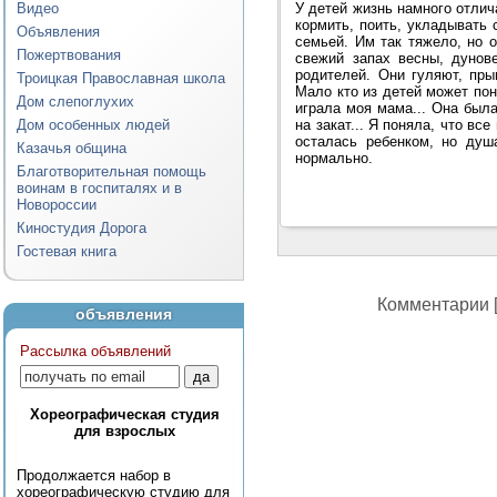
Видео
У детей жизнь намного отлич
кормить, поить, укладывать 
Объявления
семьей. Им так тяжело, но 
Пожертвования
свежий запах весны, дунове
родителей. Они гуляют, пры
Троицкая Православная школа
Мало кто из детей может пон
Дом слепоглухих
играла моя мама... Она была
Дом особенных людей
на закат... Я поняла, что вс
осталась ребенком, но душ
Казачья община
нормально.
Благотворительная помощь
воинам в госпиталях и в
Новороссии
Киностудия Дорога
Гостевая книга
Комментарии [
объявления
Рассылка объявлений
Хореографическая студия
для взрослых
Продолжается набор в
хореографическую студию для