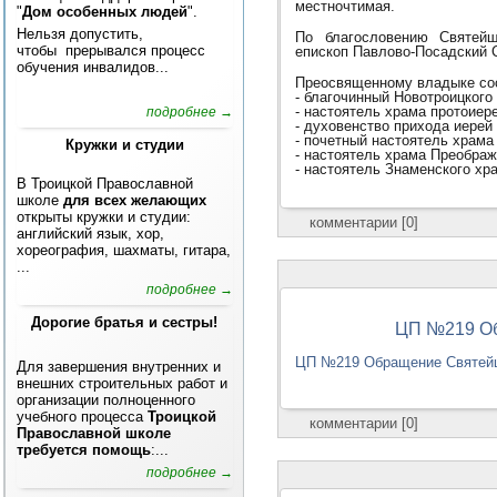
местночтимая.
"
Дом особенных людей
".
Нельзя допустить,
По благословению Святейш
чтобы прерывался процесс
епископ Павлово-Посадский 
обучения инвалидов...
Преосвященному владыке со
- благочинный Новотроицкого
- настоятель храма протоиер
подробнее →
- духовенство прихода иерей
- почетный настоятель храм
Кружки и студии
- настоятель храма Преобра
- настоятель Знаменского хр
В Троицкой Православной
школе
для всех желающих
открыты кружки и студии:
комментарии [0]
английский язык, хор,
хореография, шахматы, гитара,
...
подробнее →
Дорогие братья и сестры!
ЦП №219 Об
ЦП №219 Обращение Святейше
Для завершения внутренних и
внешних строительных работ и
организации полноценного
учебного процесса
Троицкой
комментарии [0]
Православной школе
требуется помощь
:...
подробнее →