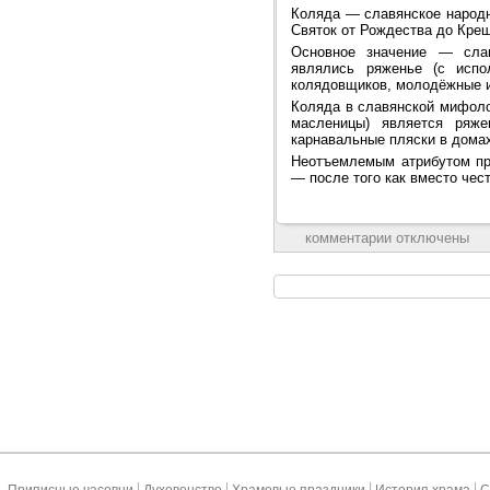
Коляда — славянское народн
Святок от Рождества до Кре
Основное значение — слав
являлись ряженье (с испо
колядовщиков, молодёжные и
Коляда в славянской мифоло
масленицы) является ряж
карнавальные пляски в домах 
Неотъемлемым атрибутом пра
— после того как вместо чес
комментарии отключены
|
|
|
|