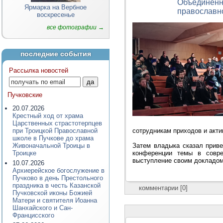
Объединенн
Ярмарка на Вербное
православн
воскресенье
все фотографии →
последние события
Рассылка новостей
Пучковские
20.07.2026
Крестный ход от храма
Царственных страстотерпцев
при Троицкой Православной
сотрудникам приходов и акт
школе в Пучкове до храма
Живоначальной Троицы в
Затем владыка сказал приве
Троицке
конференции темы в совре
выступление своим докладом 
10.07.2026
Архиерейское богослужение в
Пучково в день Престольного
праздника в честь Казанской
комментарии [0]
Пучковской иконы Божией
Матери и святителя Иоанна
Шанхайского и Сан-
Францисского