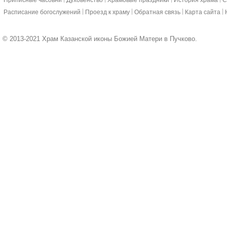
Приписные часовни
Духовенство
Храмовые праздники
История храма
С
|
|
|
|
Расписание богослужений
Проезд к храму
Обратная связь
Карта сайта
© 2013-2021 Храм Казанской иконы Божией Матери в Пучково.