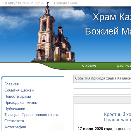
10 августа 2026 г., 12:20, Понедельник
Храм Ка
Божией Ма
о храме
распис
События прихода храма Казанско
Главная
События Церкви
Новости храма
Приходская жизнь
Публикации
Крестный хо
Троицкая Православная газета
Православн
Стенгазета
Фотографии
17 июля 2026 года
, в день 