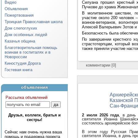
Силуана прошел крестный х
Видео
Пучкове до храма Живоначаль
Объявления
В молитвенном шествии, п
Пожертвования
участие около 200 человек –
Троицкая Православная школа
воинов-ветеранов, волонтер
Алексей Валерьевич Зотов и
Дом слепоглухих
Безопасность была обеспече
Дом особенных людей
По завершении крестного х
Казачья община
страстотерпцам, который во
Благотворительная помощь
также приняли участие настоя
воинам в госпиталях и в
Новороссии
Киностудия Дорога
комментарии [0]
Гостевая книга
объявления
Архиерейско
Рассылка объявлений
Казанской П
Сан-Франци
2 июля 2026 года
, в день
Друзья, коллеги, братья и
святителя Иоанна Шанхайс
сестры!
состоялось архиерейское бо
В этом году Русская Прав
Сейчас нам очень нужна ваша
святителя Иоанна, в день п
помощь и поддержка проекта