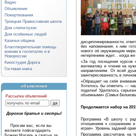
Видео
Объявления
Пожертвования
Троицкая Православная школа
Дом слепоглухих
Дом особенных людей
Казачья община
дисциплинированности, ответ
без напоминания, к ним гот
Благотворительная помощь
нового об окружающем мире,
воинам в госпиталях и в
нетерпением ждет... когда же
Новороссии
«За год посещения курсов 
Киностудия Дорога
математику и чтение на нуж
Гостевая книга
направлениям. От всей душ
заинтересованность в личном 
«Обращает на себя внимание
объявления
Хотелось бы отметить — на
поделки! Уделялось серьезн
объемными» (
Семья Беликов
Рассылка объявлений
Продолжается набор на 201
Дорогие братья и сестры!
Программа «В школу с рад
отношением к сохранению и
Просим вас, если вы
играя». Уровень заданий орие
желаете поблагодарить
Программа рассчитана на т
Божию Матерь и святых за