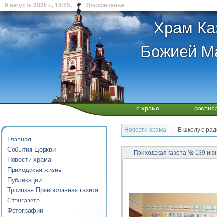
9 августа 2026 г., 18:25, Воскресенье
Храм Ка
Божией Ма
о храме
распис
Новости храма
→ В школу с рад
Главная
События Церкви
Приходская газета № 139 ию
Новости храма
Приходская жизнь
Публикации
Троицкая Православная газета
Стенгазета
Фотографии