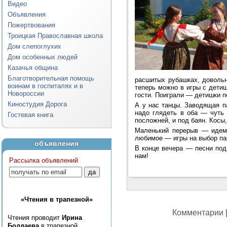
Видео
Объявления
Пожертвования
Троицкая Православная школа
Дом слепоглухих
Дом особенных людей
Казачья община
Благотворительная помощь
расшитых рубашках, довольн
воинам в госпиталях и в
теперь можно в игры с детиш
Новороссии
гости. Поиграли — детишки п
Киностудия Дорога
А у нас танцы. Заводящая п
надо глядеть в оба — чуть 
Гостевая книга
посложней, и под баян. Косы
Маленький перерыв — идем 
любимое — игры на выбор пар
объявления
В конце вечера — песни под
нам!
Рассылка объявлений
«Чтения в трапезной»
Комментарии [
Чтения проводит
Ирина
Болдаева
в трапезной