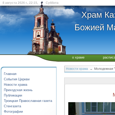
8 августа 2026 г., 22:15, Суббота
Храм Ка
Божией Ма
о храме
распис
Новости храма
→ Молодежная "в
Главная
События Церкви
Новости храма
Приходская жизнь
Публикации
Троицкая Православная газета
Стенгазета
Фотографии