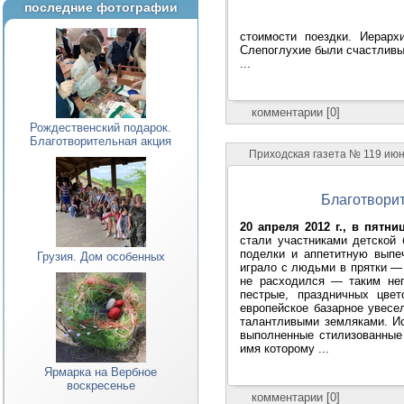
последние фотографии
стоимости поездки. Иерарх
Слепоглухие были счастливы!
...
комментарии [0]
Рождественский подарок.
Благотворительная акция
Приходская газета № 119 ию
Благотвори
20 апреля 2012 г., в пятн
стали участниками детской
поделки и аппетитную выпе
Грузия. Дом особенных
играло с людьми в прятки — 
не расходился — таким неп
пестрые, праздничных цве
европейское базарное увесе
талантливыми земляками. И
выполненные стилизованные 
имя которому ...
Ярмарка на Вербное
воскресенье
комментарии [0]