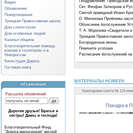
Поздравления. Приходская ж
Видео
Свт. Феофан Затворник в Рус
Объявления
Святой праведный Иоанн Кро
Пожертвования
О. Милюкова Проблемы насл
Троицкая Православная школа
Объясняем богослужение Уст
Дом слепоглухих
Т. А. Морозова «Свидетели и
Дом особенных людей
Троицкая Православная школ
Казачья община
Богородичные иконы.
Благотворительная помощь
Помяните усопших
воинам в госпиталях и в
Расписание богослужений на
Новороссии
Киностудия Дорога
Гостевая книга
МАТЕРИАЛЫ НОМЕРА
объявления
Приходская газета № 119 ию
Рассылка объявлений
Поездка в П
Дорогие друзья! Братья и
сестры! Дамы и господа!
Благотворительный Фонд
"Дорога милосердия" весной