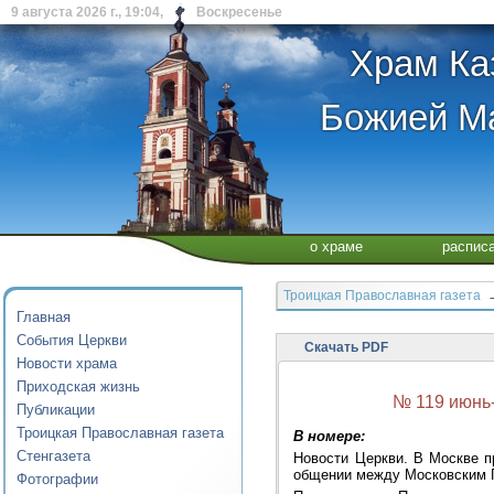
9 августа 2026 г., 19:04, Воскресенье
Храм Ка
Божией Ма
о храме
распис
Троицкая Православная газета
→
Главная
События Церкви
Скачать PDF
Новости храма
Приходская жизнь
№ 119 июнь
Публикации
Троицкая Православная газета
В номере:
Стенгазета
Новости Церкви. В Москве п
общении между Московским П
Фотографии