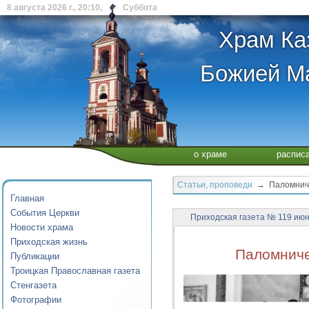
8 августа 2026 г., 20:10, Суббота
Храм Ка
Божией Ма
о храме
распис
Статьи, проповеди
→ Паломничес
Главная
События Церкви
Приходская газета № 119 ию
Новости храма
Приходская жизнь
Паломниче
Публикации
Троицкая Православная газета
Стенгазета
Фотографии