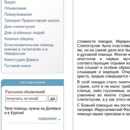
Видео
Объявления
Пожертвования
Троицкая Православная школа
Дом слепоглухих
Дом особенных людей
Казачья община
стоимости поездки. Иерарх
Благотворительная помощь
Слепоглухие были счастливы
воинам в госпиталях и в
им, но на самом деле все бы
Новороссии
и духовной помощи. Многие 
апостолов и первых муче
Киностудия Дорога
соответствующие отрывки из
Гостевая книга
они слышат и особым образо
слышащие и видящие. Откры
креста, прорыв совершается 
объявления
В этой поездке стало понят
стране, хотя и не мало: при
слепые, либо глухонемые, н
Рассылка объявлений
узаконена во многих стра
слепоглухим, а у нас этого не
С Божьей помощью мы постар
Твоя помощь нужна на Донбасе
патриарх Иерусалимский Фео
и в Курске!
помощи наших прихожан в орг
подробнее →