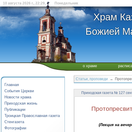
10 августа 2026 г., 22:29, Понедельник
Храм Ка
Божией Ма
о храме
распис
Статьи, проповеди
→ Протопресв
Главная
События Церкви
Приходская газета № 127 сен
Новости храма
Приходская жизнь
Протопресвит
Публикации
Троицкая Православная газета
Стенгазета
(Лекция на вече
Фотографии