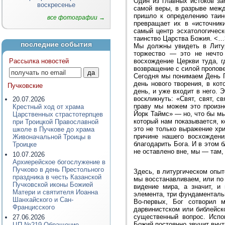
Один из главных истоков за
воскресенье
самой веры, в разрыве межд
пришло к определению таин
все фотографии →
превращает их в «источник
самый центр эсхатологическ
таинство Царства Божия. <
последние события
Мы должны увидеть в Литур
торжество — это не нечто
Рассылка новостей
восхождение Церкви туда, г
возвращение с силой пропов
Сегодня мы понимаем День Г
день нового творения, в ко
Пучковские
день, и уже входит в него. 
воскликнуть: «Свят, свят, 
20.07.2026
праву мы можем это произн
Крестный ход от храма
Йорк Таймс» — но, что бы мы
Царственных страстотерпцев
который нам показывается, 
при Троицкой Православной
это не только выражение хри
школе в Пучкове до храма
причине нашего восхождени
Живоначальной Троицы в
благодарить Бога. И в этом 
Троицке
не оставлено вне, мы — там,
10.07.2026
Архиерейское богослужение в
Пучково в день Престольного
Здесь, в литургическом опыт
праздника в честь Казанской
мы восстанавливаем, или по
Пучковской иконы Божией
видение мира, а значит, и
Матери и святителя Иоанна
элемента, три фундаменталь
Шанхайского и Сан-
Во-первых, Бог сотворил 
Францисского
дарвинистском или библейск
существенный вопрос. Испо
27.06.2026
Божий постоянно звучит внутр
ЦП №219 Обращение