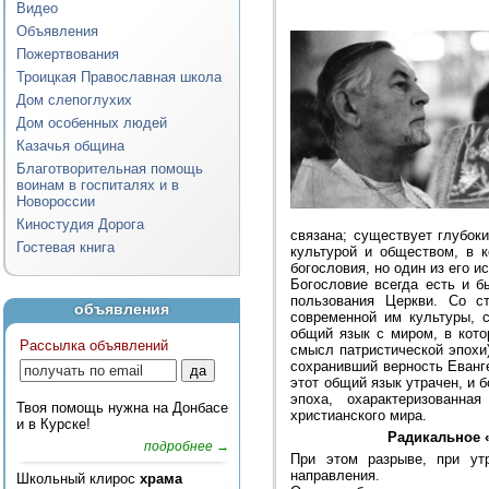
Видео
Объявления
Пожертвования
Троицкая Православная школа
Дом слепоглухих
Дом особенных людей
Казачья община
Благотворительная помощь
воинам в госпиталях и в
Новороссии
Киностудия Дорога
связана; существует глубок
Гостевая книга
культурой и обществом, в 
богословия, но один из его и
Богословие всегда есть и б
пользования Церкви. Со с
объявления
современной им культуры, 
общий язык с миром, в кото
Рассылка объявлений
смысл патристической эпохи
сохранивший верность Еванг
этот общий язык утрачен, и 
эпоха, охарактеризованна
Твоя помощь нужна на Донбасе
христианского мира.
и в Курске!
Радикальное 
подробнее →
При этом разрыве, при ут
направления.
Школьный клирос
храма