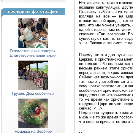
Нет ли чего-то такого в каж
позицию капитуляции, други
последние фотографии
Стараясь выбраться из тупи
взгляда на все — на мир,
относительной правды, котор
них, что мы можем увидеть,
одной стороны, мы не должны
сказано: «Так возлюбил Бо
существуют как те, кто выд
<…>. Такова антиномия: с од
Рождественский подарок.
Почему же эти два пути вза
Благотворительная акция
Церкви, в христианском мент
не только в богословии как
весьма раннем этапе христи
веры, а значит, и христианск
Сейчас нет возможности пров
так часто употребляется и 
хочу кратко определить, в к
особенности христианской в
Грузия. Дом особенных
определенных исторических с
то же время как христиане 
грядущее Царство уже посре
сейчас. <…>
Подлинная сущность христиа
мира и в то же время постоя
что еще не пришло, но мы эт
Ярмарка на Вербное