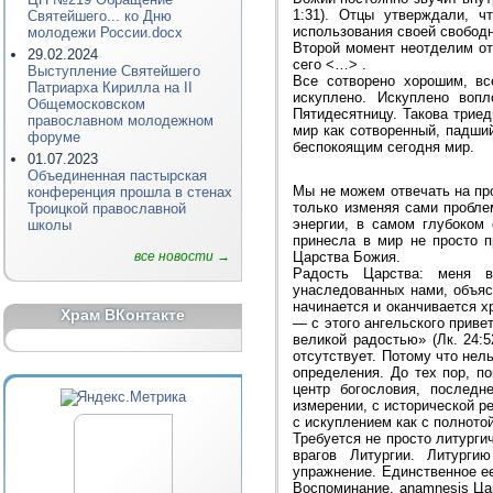
1:31). Отцы утверждали, ч
Святейшего... ко Дню
использования своей свободн
молодежи России.docx
Второй момент неотделим от
29.02.2024
сего <…> .
Выступление Святейшего
Все сотворено хорошим, в
Патриарха Кирилла на II
искуплено. Искуплено воп
Общемосковском
Пятидесятницу. Такова триед
православном молодежном
мир как сотворенный, падши
форуме
беспокоящим сегодня мир.
01.07.2023
Объединенная пастырская
Мы не можем отвечать на про
конференция прошла в стенах
только изменяя сами пробле
Троицкой православной
энергии, в самом глубоком
школы
принесла в мир не просто п
все новости →
Царства Божия.
Радость Царства: меня вс
унаследованных нами, объяс
начинается и оканчивается х
Храм ВКонтакте
— с этого ангельского приве
великой радостью» (Лк. 24:
отсутствует. Потому что нел
определения. До тех пор, п
центр богословия, послед
измерении, с исторической р
с искуплением как с полното
Требуется не просто литурги
врагов Литургии. Литурги
упражнение. Единственное е
Воспоминание, anamnesis Цар