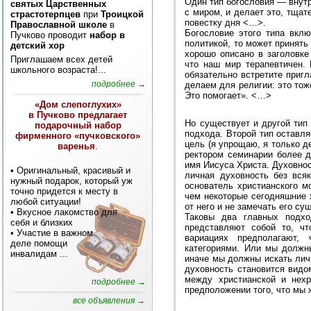
Один тип богословия — внут
святых Царственных
с миром, и делает это, тща
страстотерпцев
при
Троицкой
повестку дня <…>.
Православной школе
в
Богословие этого типа вклю
Пучково проводит
набор в
политикой, то может принять
детский хор
хорошо описано в заголовке
Приглашаем всех детей
что наш мир терапевтичен.
школьного возраста!...
обязательно встретите пригл
подробнее →
делаем для религии: это тож
Это помогает». <…>
«Дом слепоглухих»
в Пучково предлагает
Но существует и другой тип 
подарочный набор
подхода. Второй тип оставл
фирменного «пучковского»
цель (я упрощаю, я только 
варенья
.
ректором семинарии более д
имя Иисуса Христа. Духовнос
• Оригинальный, красивый и
личная духовность без вся
нужный подарок, который уж
основатель христианского м
точно придется к месту в
чем некоторые сегодняшние 
любой ситуации!
от него и не замечать его су
• Вкусное лакомство для
Таковы два главных подхо
себя и близких
представляют собой то, чт
• Участие в важном
вариациях предполагают, 
деле помощи
категориями. Или мы должны
инвалидам
...
иначе мы должны искать лич
духовность становится видо
между христианской и нех
подробнее →
предположении того, что мы 
все объявления →