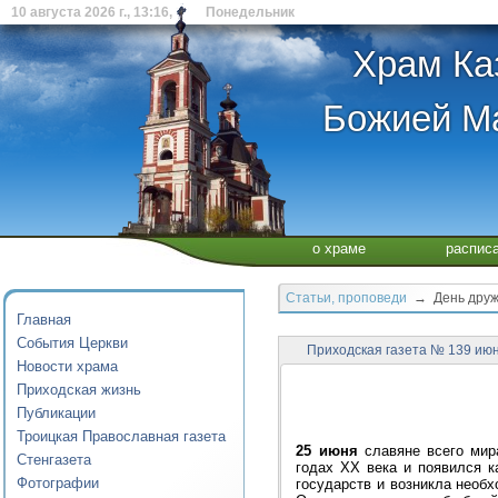
10 августа 2026 г., 13:16, Понедельник
Храм Ка
Божией Ма
о храме
распис
Статьи, проповеди
→ День дружб
Главная
События Церкви
Приходская газета № 139 ию
Новости храма
Приходская жизнь
Публикации
Троицкая Православная газета
25 июня
славяне всего мир
Стенгазета
годах XX века и появился к
Фотографии
государств и возникла необ