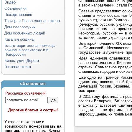
Он напоминает нам об общей
Видео
в этом направлении, стали Р
Объявления
Славяне представляют собо
Пожертвования
славян в мире составляет 3
лужичане), южных (болгары,
Троицкая Православная школа
(белорусы, русские, украин
Дом слепоглухих
приняли ислам во времена
Дом особенных людей
черногорцы, русские — в о
католики, среди украинцев и
Казачья община
Во второй половине XIX века
Благотворительная помощь
и Османской. Исключение 
воинам в госпиталях и в
государстве, и лужичане, пр
Новороссии
Идея единения славянских
Киностудия Дорога
равноапостольными Кирилло
Гостевая книга
странах. Совместное праздн
славянских народов и сохра
Ежегодно на границе Росс
единство», посвященный Дн
объявления
делегаций России, Украины,
мастеров.
Рассылка объявлений
В 2011 году фестиваль прош
области Беларуси. Во встре
епархий участвовал Святей
праздник — не формальный,
Дорогие братья и сестры!
мироощущение, их понимание 
У кого есть желание и
возможность
пожертвовать на
роспись
нашего храма, будем