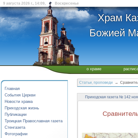
9 августа 2026 г., 14:09, Воскресенье
Храм Ка
Божией Ма
о храме
распис
Статьи, проповеди
→ Сравнитель
Главная
События Церкви
Приходская газета № 142 ноя
Новости храма
Приходская жизнь
Сравнитель
Публикации
Троицкая Православная газета
Стенгазета
Фотографии