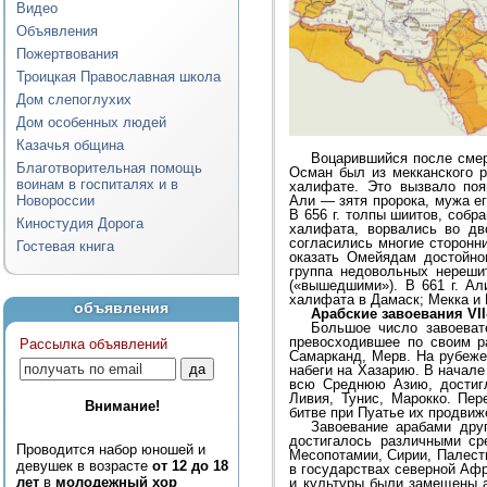
Видео
Объявления
Пожертвования
Троицкая Православная школа
Дом слепоглухих
Дом особенных людей
Казачья община
Воцарившийся после сме
Благотворительная помощь
Осман был из мекканского р
воинам в госпиталях и в
халифате. Это вызвало поя
Новороссии
Али — зятя пророка, мужа е
В 656 г. толпы шиитов, соб
Киностудия Дорога
халифата, ворвались во д
согласились многие сторонн
Гостевая книга
оказать Омейядам достойно
группа недовольных нереши
(«вышедшими»). В 661 г. А
халифата в Дамаск; Мекка и
объявления
Арабские завоевания VII-
Большое число завоеват
превосходившее по своим р
Рассылка объявлений
Самарканд, Мерв. На рубеже 
набеги на Хазарию. В начале
всю Среднюю Азию, достиг
Ливия, Тунис, Марокко. Пер
Внимание!
битве при Пуатье их продвиж
Завоевание арабами дру
достигалось различными ср
Проводится набор юношей и
Месопотамии, Сирии, Палест
девушек в возрасте
от 12 до 18
в государствах северной Афр
лет
в
молодежный хор
и культуры были замещены а