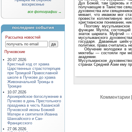
Дух Божий, там Церковь и п
воскресенье
получающие в Таинстве свяще
духовенства или священнико
все фотографии →
мевает, что имамом мог ста
провести коллективную мо
христианском понимании, ник
Поэтому мусульманское
последние события
функции. Мулла, состоящий п
знаток шариата. Муфтий — 
Рассылка новостей
мусульманского духовенства
государя. Даваемые шейх-
политики, права считались н
Обучение молодежи в м
Пучковские
мектебы — состояли при м
академии.
20.07.2026
Мусульманское духовенство
Крестный ход от храма
странах Средней Азии ему п
Царственных страстотерпцев
при Троицкой Православной
школе в Пучкове до храма
Живоначальной Троицы в
Троицке
10.07.2026
Архиерейское богослужение в
Комментарии [
Пучково в день Престольного
праздника в честь Казанской
Пучковской иконы Божией
Матери и святителя Иоанна
Шанхайского и Сан-
Францисского
27.06.2026