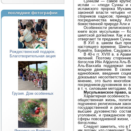
Суннизм
— самое крупное
ислам — «люди Сунны и с
исламского пророка Мухамм
последние фотографии
законной власти четырех «
сборников хадисов; принад
посредничества между А
божественной природе Али и 
Особенности религиозног
книге всех мусульман — Ко
шиитской догматики. Как и в
отвергают те предания Сунны
В XVI в. шиизм был пров
настоящего времени. Шииты
Кувейте, Бахрейне, Саудовск
Рождественский подарок.
В 40-х гг. XVIII в. в Ар
Благотворительная акция
явлений. Поэтому сторонни
богослов Ибн Абдалла Аль-Ва
Аль-Ваххаба поддержал эми
мощное движение. В своем 
единобожия, введения соци
доказывал несоответствие п
мнению, это было многобожи
посредников-духовников во 
в т. ч. силовыми методами, 
Мусульманское право, 
Грузия. Дом особенных
Характерная особенность 
общественная жизнь, полит
подчинено религиозным зако
государственной и религиоз
высшее духовенство соста
уголовное, и гражданское п
сферы повседневной жизни, 
богословы.
Следует заметить, что в 
им потому, что совершает Та
Ярмарка на Вербное