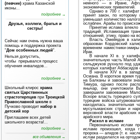
немного — в Иране, Афга
(певчие)
храма Казанской
экономических привилегий.
иконы...
Однако в 700 г. халифат
подробнее →
принят закон, по которому
уменьшал количество налого
ослаблен. Арабы по происхо
Друзья, коллеги, братья и
Принятие ислама влекло 
сестры!
традиций. Исламизация тра
отношений, этику, право на 
Власть Омейядов в хали
Сейчас нам очень нужна ваша
образован Кордовский хали
помощь и поддержка проекта
временем наместники-эмиры
"
Дом особенных людей
".
Ирак.
В начале XI в. у халифа
Нельзя допустить,
значительную часть Малой Аз
чтобы прерывался процесс
сельджуков рухнуло под уда
обучения инвалидов...
которых халифат Аббасидов 
В начале XIV в. в запа
Османа. В короткое время ту
подробнее →
на Балканы и завоевали зна
Тимура, однако после расп
Школьный клирос
храма
янычар, они уничтожили Ви
святых Царственных
завершили завоевание Мало
Вскоре власть турецкого су
страстотерпцев
при
Троицкой
турецкие войска штурмовали
Православной школе
в
находилась значительная 
Пучково проводит
набор в
мусульманских стран и нар
детский хор
верховной власти арабских 
арабского мира.
Приглашаем всех детей
Раскол в исламе
школьного возраста!...
Первоначально ислам пр
подробнее →
исламе произошел, когда 
пророка — алидов (т. е. нас
все объявления →
ислам разделился на ортодо